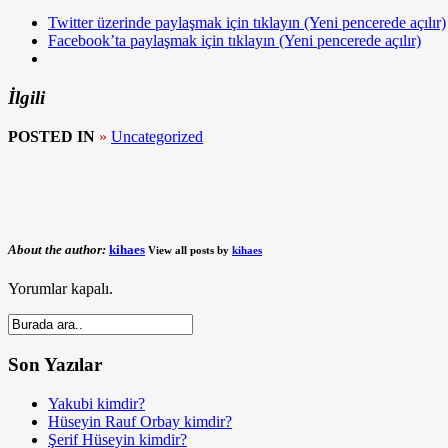
Twitter üzerinde paylaşmak için tıklayın (Yeni pencerede açılır)
Facebook’ta paylaşmak için tıklayın (Yeni pencerede açılır)
İlgili
POSTED IN
»
Uncategorized
About the author:
kihaes
View all posts by
kihaes
Yorumlar kapalı.
Son Yazılar
Yakubi kimdir?
Hüseyin Rauf Orbay kimdir?
Şerif Hüseyin kimdir?