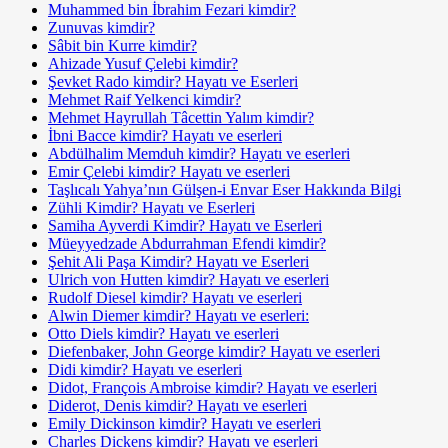
Muhammed bin İbrahim Fezari kimdir?
Zunuvas kimdir?
Sâbit bin Kurre kimdir?
Ahizade Yusuf Çelebi kimdir?
Şevket Rado kimdir? Hayatı ve Eserleri
Mehmet Raif Yelkenci kimdir?
Mehmet Hayrullah Tâcettin Yalım kimdir?
İbni Bacce kimdir? Hayatı ve eserleri
Abdülhalim Memduh kimdir? Hayatı ve eserleri
Emir Çelebi kimdir? Hayatı ve eserleri
Taşlıcalı Yahya’nın Gülşen-i Envar Eser Hakkında Bilgi
Zühli Kimdir? Hayatı ve Eserleri
Samiha Ayverdi Kimdir? Hayatı ve Eserleri
Müeyyedzade Abdurrahman Efendi kimdir?
Şehit Ali Paşa Kimdir? Hayatı ve Eserleri
Ulrich von Hutten kimdir? Hayatı ve eserleri
Rudolf Diesel kimdir? Hayatı ve eserleri
Alwin Diemer kimdir? Hayatı ve eserleri:
Otto Diels kimdir? Hayatı ve eserleri
Diefenbaker, John George kimdir? Hayatı ve eserleri
Didi kimdir? Hayatı ve eserleri
Didot, François Ambroise kimdir? Hayatı ve eserleri
Diderot, Denis kimdir? Hayatı ve eserleri
Emily Dickinson kimdir? Hayatı ve eserleri
Charles Dickens kimdir? Hayatı ve eserleri