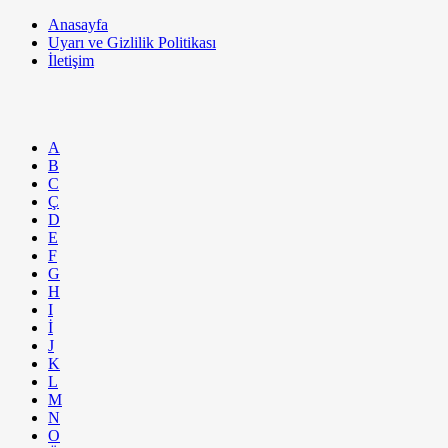
Anasayfa
Uyarı ve Gizlilik Politikası
İletişim
A
B
C
Ç
D
E
F
G
H
I
İ
J
K
L
M
N
O