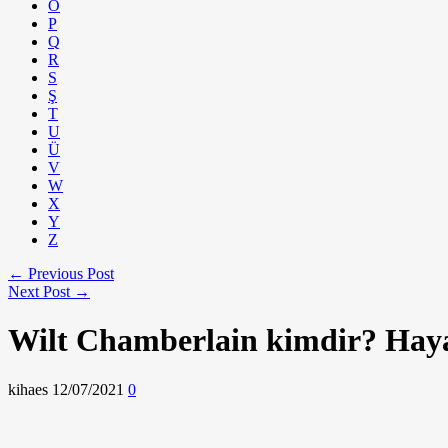
Ö
P
Q
R
S
Ş
T
U
Ü
V
W
X
Y
Z
← Previous Post
Next Post →
Wilt Chamberlain kimdir? Hayat
kihaes
12/07/2021
0