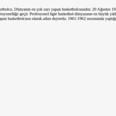
tbolcu. Dünyanın en çok sayı yapan basketbolcusudur. 20 Ağustos 1936
­yonelliğe geçti. Profesyonel ligte basketbol dünyasının en büyük yıldız
pan basketbolcusu olarak adını duyurdu. 1961-1962 sezo­nunda yaptığı 