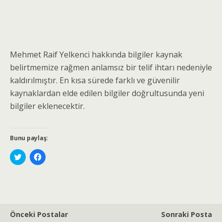
Mehmet Raif Yelkenci hakkında bilgiler kaynak
belirtmemize rağmen anlamsız bir telif ihtarı nedeniyle
kaldırılmıştır. En kısa sürede farklı ve güvenilir
kaynaklardan elde edilen bilgiler doğrultusunda yeni
bilgiler eklenecektir.
Bunu paylaş:
T
F
w
a
i
c
t
e
t
b
e
o
r
o
ü
k
z
'
e
t
Önceki Postalar
Sonraki Posta
r
a