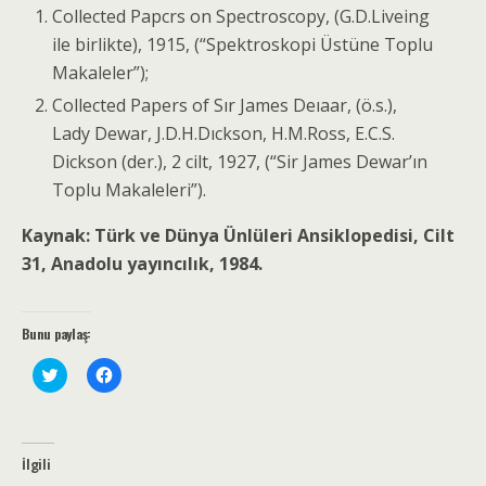
Collected Papcrs on Spectroscopy, (G.D.Liveing
ile birlikte), 1915, (“Spektroskopi Üstüne Toplu
Makaleler”);
Collected Papers of Sır James Deıaar, (ö.s.),
Lady Dewar, J.D.H.Dıckson, H.M.Ross, E.C.S.
Dickson (der.), 2
cilt, 1927, (“Sir James Dewar’ın
Toplu Makaleleri”).
Kaynak: Türk ve Dünya Ünlüleri Ansiklopedisi, Cilt
31, Anadolu yayıncılık, 1984.
Bunu paylaş:
T
F
w
a
i
c
t
e
t
b
e
o
r
o
İlgili
ü
k
z
'