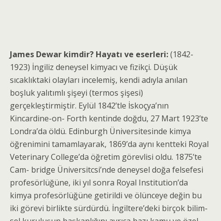
James Dewar kimdir? Hayatı ve eserleri:
(1842-
1923) İngiliz deneysel kimyacı ve fizikçi. Düşük
sıcaklıktaki olayları incelemiş, kendi adıyla anılan
boşluk yalıtımlı şişeyi (termos şişesi)
gerçekleştirmiştir. Eylül 1842’tle İskoçya’nın
Kincardine-on- Forth kentinde doğdu, 27 Mart 1923’te
Londra’da öldü. Edinburgh Üniversitesinde kimya
öğrenimini tamamlayarak, 1869’da aynı kentteki Royal
Veterinary College’da öğretim görevlisi oldu. 1875’te
Cam- bridge Üniversitcsi’nde deneysel doğa felsefesi
profe­sörlüğüne, iki yıl sonra Royal Institution’da
kimya profesörlüğüne getirildi ve ölünceye değin bu
iki görevi birlikte sürdürdü. İngiltere’deki birçok bilim­