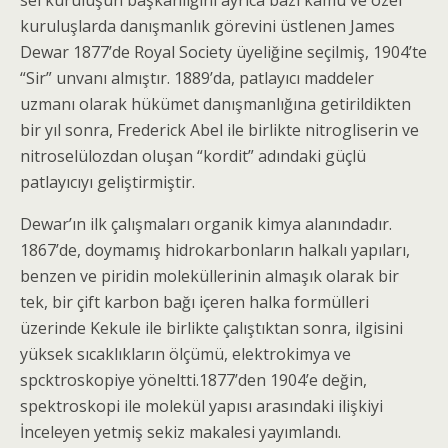
sel kuruluşun başkanlığını ayrıca bazı kamu ve özel
kuruluşlarda danışmanlık görevini üstlenen James
Dewar 1877’de Royal Society üyeliğine seçilmiş, 1904’te
“Sir” unvanı almıştır. 1889’da, patlayıcı maddeler
uzmanı olarak hükümet danışmanlığına getirildikten
bir yıl sonra, Frederick Abel ile birlikte nitrogliserin ve
nitroselülozdan oluşan “kordit” adındaki güçlü
patlayıcıyı geliştirmiştir.
Dewar’ın ilk çalışmaları organik kimya alanında­dır.
1867’de, doymamış hidrokarbonların halkalı ya­pıları,
benzen ve piridin moleküllerinin almaşık ola­rak bir
tek, bir çift karbon bağı içeren halka formülle­ri
üzerinde Kekule ile birlikte çalıştıktan sonra, ilgisini
yüksek sıcaklıkların ölçümü, elektrokimya ve
spcktroskopiye yöneltti.1877’den 1904’e değin,
spektroskopi ile molekül yapısı arasındaki ilişkiyi
İncele­yen yetmiş sekiz makalesi yayımlandı.