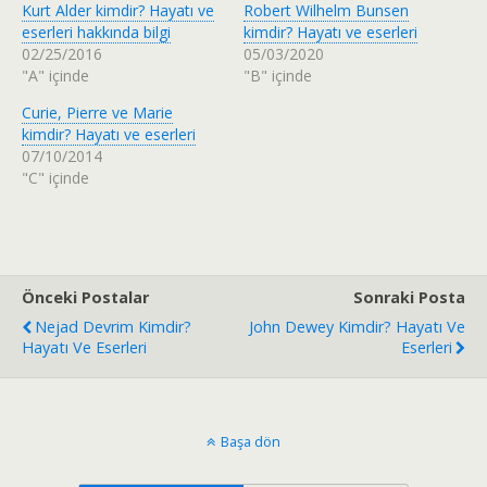
Kurt Alder kimdir? Hayatı ve
Robert Wilhelm Bunsen
e
t
r
a
eserleri hakkında bilgi
kimdir? Hayatı ve eserleri
i
p
02/25/2016
05/03/2020
n
a
d
y
"A" içinde
"B" içinde
e
l
p
a
Curie, Pierre ve Marie
a
ş
y
m
kimdir? Hayatı ve eserleri
l
a
a
k
07/10/2014
ş
i
"C" içinde
m
ç
a
i
k
n
i
t
ç
ı
i
k
n
l
t
a
ı
y
Önceki Postalar
Sonraki Posta
k
ı
l
n
Nejad Devrim Kimdir?
John Dewey Kimdir? Hayatı Ve
a
(
Hayatı Ve Eserleri
Eserleri
y
Y
ı
e
n
n
(
i
Y
p
e
e
n
n
Başa dön
i
c
p
e
e
r