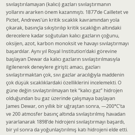
sıvılaştırılamayan (kalıcı) gazları sıvılaştır­manın
yollarını ararken önem kazanmıştı. 1877’de Cailletet ve
Pictet, Andrews’ün kritik sıcaklık kavra­mından yola
çıkarak, basınçla sıkıştırılıp kritik sıcak­lığın altındaki
derecelere kadar soğutulan kalıcı gazların çoğunu,
oksijen, azot, karbon monoksit ve havayı sıvılaştırmayı
başardılar. Aynı yıl Royal Institution’daki görevine
başlayan Dewar da kalıcı gazla­rın sıvılaştırılmasıyla
ilgilenerek deneylere girişti; amacı, gazları
sıvılaştırmaktan çok, sıvı gazlar aracılı­ğıyla maddenin
çok düşük sıcaklıklardaki özellikleri­ni incelemekti. O
güne değin sıvılaştırılmayan tek “kalıcı gaz” hidrojen
olduğundan bu gaz üzerinde çalışmaya başlayan
James Dewar, on yıllık bir uğraştan sonra, —200°C’ta
ve 200 atmosfer basınç altında sıvılaştırılmış havadan
yararlanarak 1898’de hidrojeni sıvılaştırmayı başardı,
bir yıl sonra da yoğunlaştırıl­mış katı hidrojeni elde etti.