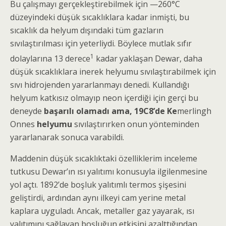
Bu çalışmayı gerçekleşti­rebilmek için —260°C
düzeyindeki düşük sıcaklıklara kadar inmişti, bu
sıcaklık da helyum dışındaki tüm gazların
sıvılaştırılması için yeterliydi. Böylece mut­lak sıfır
1
dolaylarına 13 derece
kadar yaklaşan Dewar, daha
düşük sıcaklıklara inerek helyumu sıvılaştırabil­mek için
sıvı hidrojenden yararlanmayı denedi. Kul­landığı
helyum katkısız olmayıp neon içerdiği için gerçi bu
deneyde
başarılı olamadı ama, 19C8’de Ke
merlingh
Onnes
helyumu
sıvılaştırırken onun yönteminden
yararlanarak sonuca varabildi.
Maddenin düşük sıcaklıktaki özelliklerim ince­leme
tutkusu Dewar’ın ısı yalıtımı konusuyla ilgilen­mesine
yol açtı. 1892’de boşluk yalıtımlı termos şişesini
geliştirdi, ardından aynı ilkeyi cam yerine metal
kaplara uyguladı. Ancak, metaller gaz yayarak, ısı
yalıtımını sağlayan boşluğun etkisini azalttığından,