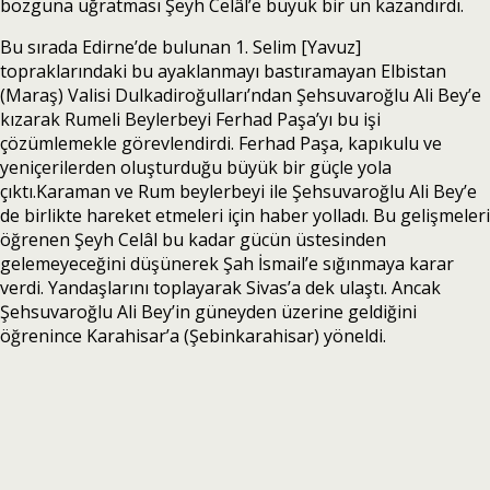
bozguna uğratması Şeyh Celâl’e büyük bir ün kazandırdı.
Bu sırada Edirne’de bulunan 1. Selim [Yavuz]
topraklarındaki bu ayaklanmayı bastıramayan Elbistan
(Maraş) Valisi Dulkadiroğulları’ndan Şehsuvaroğlu Ali Bey’e
kızarak Rumeli Beylerbeyi Ferhad Paşa’yı bu işi
çözümlemekle görevlendirdi. Ferhad Paşa, kapıkulu ve
yeniçerilerden oluşturduğu büyük bir güçle yola
çıktı.Karaman ve Rum beylerbeyi ile Şehsuvaroğlu Ali Bey’e
de birlikte hareket etmeleri için haber yolladı. Bu gelişmeleri
öğrenen Şeyh Celâl bu kadar gücün üstesinden
gelemeyeceğini düşünerek Şah İsmail’e sığınmaya karar
verdi. Yandaşlarını toplayarak Sivas’a dek ulaştı. Ancak
Şehsuvaroğlu Ali Bey’in güneyden üzerine geldiğini
öğrenince Karahisar’a (Şebinkarahisar) yöneldi.