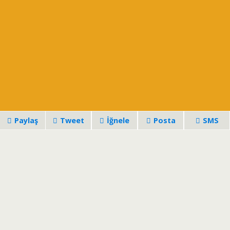
Paylaş
Tweet
İğnele
Posta
SMS