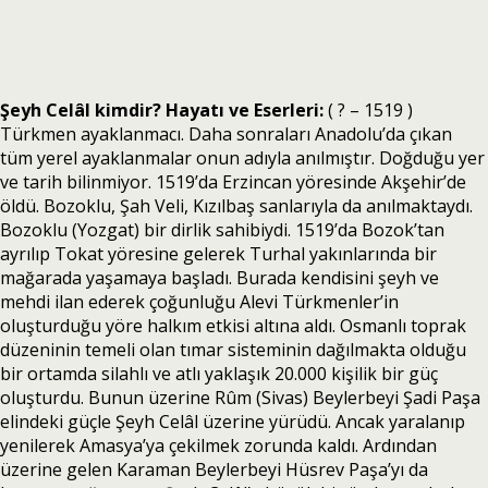
Şeyh Celâl kimdir? Hayatı ve Eserleri:
( ? – 1519 )
Türkmen ayaklanmacı. Daha sonraları Anadolu’da çıkan
tüm yerel ayaklanmalar onun adıyla anılmıştır. Doğduğu yer
ve tarih bilinmiyor. 1519’da Erzincan yöresinde Akşehir’de
öldü. Bozoklu, Şah Veli, Kızılbaş sanlarıyla da anılmaktaydı.
Bozoklu (Yozgat) bir dirlik sahibiydi. 1519’da Bozok’tan
ayrılıp Tokat yöresine gelerek Turhal yakınlarında bir
mağarada yaşamaya başladı. Burada kendisini şeyh ve
mehdi ilan ederek çoğunluğu Alevi Türkmenler’in
oluşturduğu yöre halkım etkisi altına aldı. Osmanlı toprak
düzeninin temeli olan tımar sisteminin dağılmakta olduğu
bir ortamda silahlı ve atlı yaklaşık 20.000 kişilik bir güç
oluşturdu. Bunun üzerine Rûm (Sivas) Beylerbeyi Şadi Paşa
elindeki güçle Şeyh Celâl üzerine yürüdü. Ancak yaralanıp
yenilerek Amasya’ya çekilmek zorunda kaldı. Ardından
üzerine gelen Karaman Beylerbeyi Hüsrev Paşa’yı da