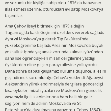
ve sorumlu bir kişiliğe sahip oldu. 1876’da babasının
iflas etmesi üzerine, oturdukları evi satıp Moskova’ya
taşındılar.
Ama Çehov liseyi bitirmek için 1879’a değin
Taganrog’da kaldı. Geçimini özel ders vererek sağladı.
Aynı yıl Moskova’ya giderek Tıp Fakültesi’nde
yükseköğ­renime başladı. Ailesinin Moskova’da büyük
yoksul­luk içinde yaşamak zorunda kalması yüzünden
daha lise öğrencisiyken mizah dergilerine yazdığı
öyküler­den eline geçen parayı ailesine yolluyordu.
Daha sonra babası çalışamaz duruma düşünce, ailesini
geçin­dirmek sorumluluğu Çehov’a yüklendi. Ağabeysi
Aleksandr’ın yüreklendirmesiyle dergilere gönderdiği
kısa öyküler, mizah yazıları ve Moskova’nın gündelik
yaşamıyla ilgili izlenimler ona hem belli bir gelir
sağlıyor, hem de adının Moskova’da ve St.
Petersburg’da duyulmasına yarıyordu. Çehov 1884’te