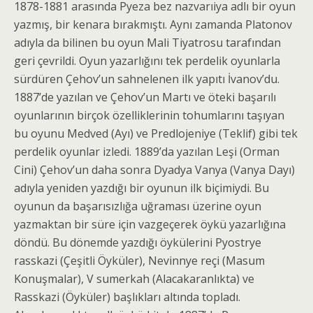
1878-1881 arasında Pyeza bez nazvarıiya adlı bir oyun
yazmış, bir kenara bırakmıştı. Aynı zamanda Platonov
adıyla da bilinen bu oyun Mali Tiyatrosu tarafından
geri çevrildi. Oyun yazarlığını tek perdelik oyunlarla
sürdüren Çehov’un sahnelenen ilk yapıtı İvanov’du.
1887’de yazılan ve Çehov’un Martı ve öteki başarılı
oyunlarının birçok özellikleri­nin tohumlarını taşıyan
bu oyunu Medved (Ayı) ve Predlojeniye (Teklif) gibi tek
perdelik oyunlar izledi. 1889’da yazılan Leşi (Orman
Cini) Çehov’un daha sonra Dyadya Vanya (Vanya Dayı)
adıyla yeniden yazdığı bir oyunun ilk biçimiydi. Bu
oyunun da başarısızlığa uğraması üzerine oyun
yazmaktan bir süre için vazgeçerek öykü yazarlığına
döndü. Bu dönemde yazdığı öykülerini Pyostrye
rasskazi (Çeşitli Öyküler), Nevinnye reçi (Masum
Konuşmalar), V sumerkah (Alacakaranlıkta) ve
Rasskazi (Öyküler) başlıkları altında topladı.