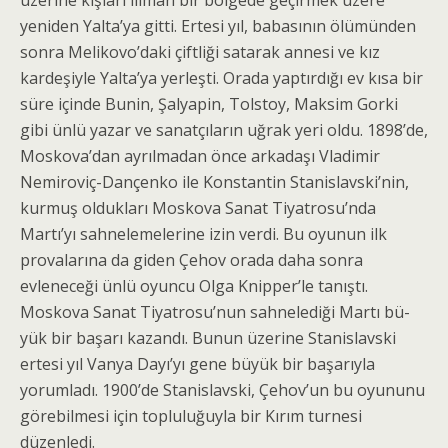
yeniden Yalta’ya gitti. Ertesi yıl, babasının ölümünden
sonra Melikovo’daki çiftliği satarak anne­si ve kız
kardeşiyle Yalta’ya yerleşti. Orada yaptırdığı ev kısa bir
süre içinde Bunin, Şalyapin, Tolstoy, Maksim Gorki
gibi ünlü yazar ve sanatçıların uğrak yeri oldu. 1898’de,
Moskova’dan ayrılmadan önce arkadaşı Vladimir
Nemiroviç-Dançenko ile Konstantin Stanislavski’nin,
kurmuş oldukları Moskova Sanat Tiyatrosu’nda
Martı’yı sahnelemelerine izin verdi. Bu oyunun ilk
provalarına da giden Çehov orada daha sonra
evleneceği ünlü oyuncu Olga Knipper’le tanıştı.
Moskova Sanat Tiyatrosu’nun sahnelediği Martı bü­
yük bir başarı kazandı. Bunun üzerine Stanislavski
ertesi yıl Vanya Dayı’yı gene büyük bir başarıyla
yorumladı. 1900’de Stanislavski, Çehov’un bu oyunu­nu
görebilmesi için topluluğuyla bir Kırım turnesi
düzenledi.