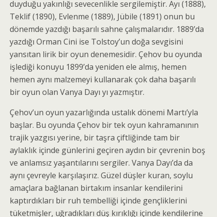
duyduğu yakınlığı sevecenlikle sergilemiştir. Ayı (1888),
Teklif (1890), Evlenme (1889), Jübile (1891) onun bu
dönemde yazdığı başarılı sahne çalışmaları­dır. 1889’da
yazdığı Orman Cini ise Tolstoy’un doğa sevgisini
yansıtan lirik bir oyun denemesidir. Çehov bu oyunda
işlediği konuyu 1899’da yeniden ele almış, hemen
hemen aynı malzemeyi kullanarak çok daha başarılı
bir oyun olan Vanya Dayı yı yazmıştır.
Çehov’un oyun yazarlığında ustalık dönemi Martı’yla
başlar. Bu oyunda Çehov bir tek oyun kahramanının
trajik yazgısı yerine, bir taşra çiftliğin­de tam bir
aylaklık içinde günlerini geçiren aydın bir çevrenin boş
ve anlamsız yaşantılarını sergiler. Vanya Dayı’da da
aynı çevreyle karşılaşırız. Güzel düşler kuran, soylu
amaçlara bağlanan birtakım insanlar kendilerini
kaptırdıkları bir ruh tembelliği içinde gençliklerini
tüketmişler, uğradıkları düş kırıklığı içinde kendilerine