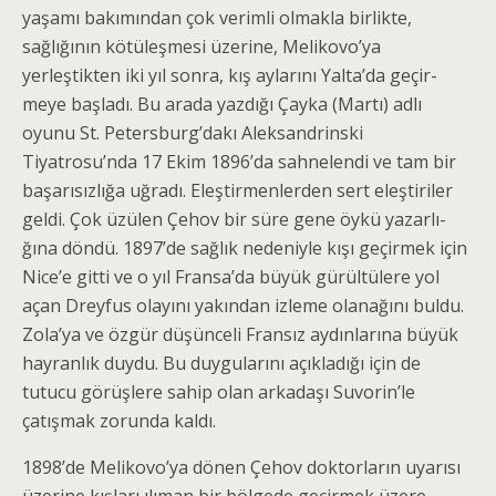
yaşamı bakımından çok verimli olmakla birlikte,
sağlığının kötüleşmesi üzerine, Melikovo’ya
yerleştikten iki yıl sonra, kış aylarını Yalta’da geçir­
meye başladı. Bu arada yazdığı Çayka (Martı) adlı
oyunu St. Petersburg’dakı Aleksandrinski
Tiyatrosu’nda 17 Ekim 1896’da sahnelendi ve tam bir
başarısızlığa uğradı. Eleştirmenlerden sert eleştiriler
geldi. Çok üzülen Çehov bir süre gene öykü yazarlı­
ğına döndü. 1897’de sağlık nedeniyle kışı geçirmek için
Nice’e gitti ve o yıl Fransa’da büyük gürültülere yol
açan Dreyfus olayını yakından izleme olanağını buldu.
Zola’ya ve özgür düşünceli Fransız aydınlarına büyük
hayranlık duydu. Bu duygularını açıkladığı için de
tutucu görüşlere sahip olan arkadaşı Suvorin’le
çatışmak zorunda kaldı.
1898’de Melikovo’ya dönen Çehov doktorların uyarısı
üzerine kışları ılıman bir bölgede geçirmek üzere