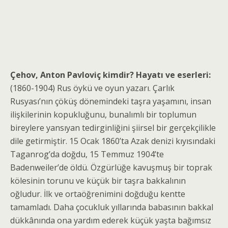
Çehov, Anton Pavloviç kimdir? Hayatı ve eserleri:
(1860-1904) Rus öykü ve oyun yazarı. Çarlık
Rusyası’nın çöküş dönemindeki taşra yaşamını, insan
ilişkilerinin kopuklu­ğunu, bunalımlı bir toplumun
birey­lere yansıyan tedirginliğini şiirsel bir gerçekçilikle
dile getirmiştir. 15 Ocak 1860’ta Azak denizi kıyısındaki
Taganrog’da doğdu, 15 Temmuz 1904’te
Badenweiler’de öldü. Özgürlüğe kavuşmuş bir toprak
kölesinin torunu ve küçük bir taşra bakkalının
oğludur. İlk ve ortaöğrenimini doğduğu kentte
tamamladı. Daha çocukluk yıllarında babasının bakkal
dükkânında ona yardım ederek küçük yaşta bağımsız