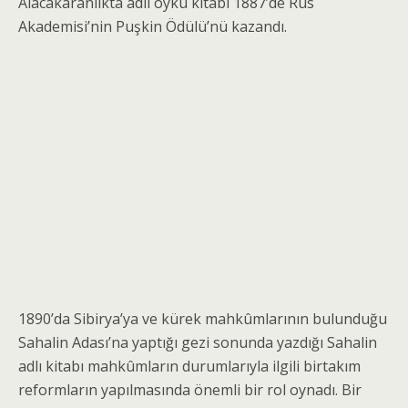
Alacakaranlıkta adlı öykü kitabı 1887’de Rus
Akademisi’nin Puşkin Ödülü’nü kazandı.
1890’da Sibirya’ya ve kürek mahkûmlarının bu­lunduğu
Sahalin Adası’na yaptığı gezi sonunda yazdı­ğı Sahalin
adlı kitabı mahkûmların durumlarıyla ilgili birtakım
reformların yapılmasında önemli bir rol oynadı. Bir