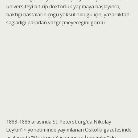
üni­versiteyi bitirip doktorluk yapmaya başlayınca,
baktı­ğı hastaların çoğu yoksul olduğu için, yazarlıktan
sağladığı paradan vazgeçmeyeceğini gördü.
1883-1886 arasında St. Petersburg’da Nikolay
Leykin’in yönetiminde yayımlanan Oskolki gazete­sinde
aralarında “Moskova Yaşamından İzlenimler” de