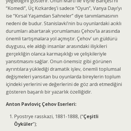
yeğlediğini gösterir. Onun Martı ile Vişne Bahçesi’ni
“Komedi”, Üç Kızkardeş’i sadece “Oyun”, Vanya Dayı’yı
ise “Kırsal Yaşamdan Sahneler” diye tanımla­masının
nedeni de budur. Stanislavki’nin bu oyunlar­daki acıklı
durumları abartarak yorumlaması Çehov’la arasında
önemli tartışmalara yol açmıştır. Çehov’ un güldürü
duygusu, ele aldığı insanlar arasındaki ilişkileri
gerçekliğin olanca karmaşıklığı ve çelişkile­riyle
yansıtmasını sağlar. Onun önemsiz gibi görünen
ayrıntılara yüklediği dramatik işlev, önemli toplumsal
değişmeleri yansıtan bu oyunlarda bireylerin toplum
içindeki yerlerini ve değerlerini de göz ardı etmediğini
gösteren başarılı bir yazarlık özelliğidir.
Anton Pavloviç Çehov Eserleri:
Pyostrye rasskazi, 1881-1888, (“
Çeşitli
Öyküler
”);