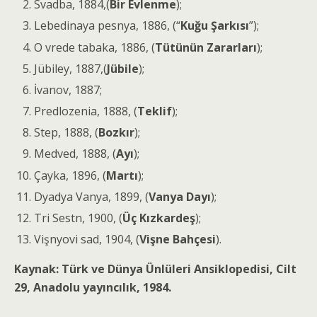
Svadba, 1884,(
Bir Evlenme
);
Lebedinaya pesnya, 1886, (“
Kuğu Şarkısı
”);
O vrede tabaka, 1886, (
Tütünün Zararları
);
Jübiley, 1887,(
Jübile
);
İvanov, 1887;
Predlozenia, 1888, (
Teklif
);
Step, 1888, (
Bozkır
);
Medved, 1888, (
Ayı
);
Çayka, 1896, (
Martı
);
Dyadya Vanya, 1899, (
Vanya Dayı
);
Tri Sestn, 1900, (
Üç Kızkardeş
);
Vişnyovi sad, 1904, (
Vişne Bahçesi
).
Kaynak: Türk ve Dünya Ünlüleri Ansiklopedisi, Cilt
29, Anadolu yayıncılık, 1984.