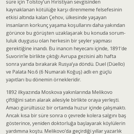
süre için Tolstoy’un Hıristiyan sevgisin­den
kaynaklanan kötülüğe karşı direnmeme felsefesi­nin
etkisi altında kalan Çehov, ülkesinde yaşayan
insanların korkunç yaşama koşullarını daha yakından
görünce bu görüşten uzaklaşarak bu konuda sorum­
luluk duygusu olan herkesin bir şeyler yapması
gerektiğine inandı. Bu inancın heyecanı içinde, 1891’de
Suvorin’le birlikte çıktığı Avrupa gezisini altı hafta
sonra yarıda bırakarak Rusya’ya döndü. Duel (Düello)
ve Palata No.6 (6 Numaralı Koğuş) adlı en güçlü
yapıtları bu dönemin örnekleridir.
1892 ilkyazında Moskova yakınlarında Melikovo
çiftliğini satın alarak ailesiyle birlikte oraya yerleşti.
Amacı gürültüsüz bir ortamda huzur içinde çalışmak­tı.
Ancak kısa bir süre sonra o çevrede kolera salgını baş
gösterince, yeniden doktorluğa başlayarak köylü­lerin
yardımına koştu. Melikovo’da geçirdiği yıllar yazarlık