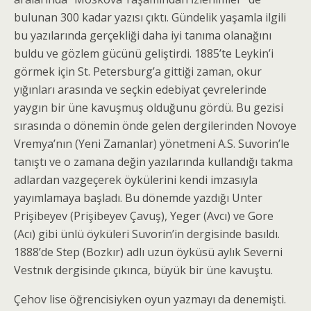
bulunan 300 kadar yazısı çıktı. Gündelik yaşamla ilgili
bu yazılarında gerçekliği daha iyi tanıma olana­ğını
buldu ve gözlem gücünü geliştirdi. 1885’te Leykin’i
görmek için St. Petersburg’a gittiği zaman, okur
yığınları arasında ve seçkin edebiyat çevrelerin­de
yaygın bir üne kavuşmuş olduğunu gördü. Bu gezisi
sırasında o dönemin önde gelen dergilerinden Novoye
Vremya’nın (Yeni Zamanlar) yönetmeni A.S. Suvorin’le
tanıştı ve o zamana değin yazılarında kullandığı takma
adlardan vazgeçerek öykülerini ken­di imzasıyla
yayımlamaya başladı. Bu dönemde yaz­dığı Unter
Prişibeyev (Prişibeyev Çavuş), Yeger (Avcı) ve Gore
(Acı) gibi ünlü öyküleri Suvorin’in dergisinde basıldı.
1888’de Step (Bozkır) adlı uzun öyküsü aylık Severni
Vestnık dergisinde çıkınca, büyük bir üne kavuştu.
Çehov lise öğrencisiyken oyun yazmayı da denemişti.