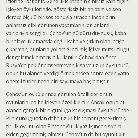
izlerine rastlanır. Genellikle insanın sınır­sız yalnızlığını
işleyen öykülerinde, gösterişsiz bir anlatım ve son
derece ölçülü bir ses tonuyla sıradan insanların
anlamsız gibi görünen yaşamlarını en anlamlı
yanlarıyla sergiler. Çehov’un güldürü duygu­su, kaba
bir alaycılık amacıyla değil, kaba ve çirkin olanı açığa
çıkarmak, bunların yol açtığı ezilmişliği ve mutsuzluğu
dengelemek amacıyla kullanılır. Çehov’ dan önce
Rusya’da pek önemsenmeyen kısa ve uzun öykü türü,
onun bu alanda verdiği örneklerden sonra edebiyatın
önemli türlerinden biri sayılmaya başla­mıştır.
Çehov’un öykülerinde görülen özellikler onun
oyunlarını da belirleyen özelliklerdir. Ancak onun bu
alanda gerçek bir olgunluğa kavuşması öykü türünde­
ki olgunluğundan daha uzun bir zamanı gerektirmiş­
tir. İlk oyunu olan Platonov’u ilk yazılışından sonra
elden geçirmemiş olması, Çehov’un da bu oyunu bir