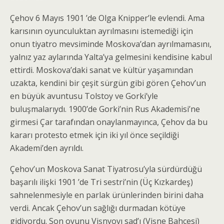
Çehov 6 Mayıs 1901 ’de Olga Knipper’le evlendi. Ama
karısının oyunculuktan ayrılmasını istemediği için
onun tiyatro mevsiminde Moskova’dan ayrılma­masını,
yalnız yaz aylarında Yalta’ya gelmesini kendi­sine kabul
ettirdi. Moskova’daki sanat ve kültür yaşamından
uzakta, kendini bir çeşit sürgün gibi gören Çehov’un
en büyük avuntusu Tolstoy ve Gorki’yle
buluşmalarıydı. 1900’de Gorki’nin Rus Akademisi’ne
girmesi Çar tarafından onaylanmayınca, Çehov da bu
kararı protesto etmek için iki yıl önce seçildiği
Akademi’den ayrıldı.
Çehov’un Moskova Sanat Tiyatrosu’yla sürdür­düğü
başarılı ilişki 1901 ’de Tri sestri’nin (Üç Kızkardeş)
sahnelenmesiyle en parlak ürünlerinden birini daha
verdi. Ancak Çehov’un sağlığı durmadan kötüye
gidiyordu. Son oyunu Vişnyovı sad’ı (Vişne Bahçesi)