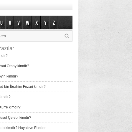
U
Ü
V
W
X
Y
Z
azılar
mdir?
auf Orbay kimdir?
eyin kimdir?
bin İbrahim Fezari kimdir?
imdir?
Kurre kimdir?
usuf Çelebi kimdir?
do kimdir? Hayatı ve Eserleri