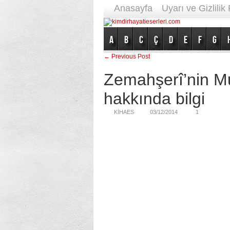
Anasayfa
Uyarı ve Gizlilik 
A
B
C
Ç
D
E
F
G
← Previous Post
Zemahşerî’nin M
hakkında bilgi
KIHAES
03/12/2014
1