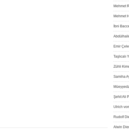
Mehmet Ra
Mehmet Ha
İbni Bacce
Abdülhali
Emir Çeleb
Taşlıcalı
Zühli Kimd
Samiha Ay
Müeyyedz
Şehit Ali 
Ulrich von
Rudolf Die
Alwin Die