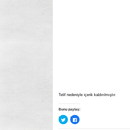
Telif nedeniyle içerik kaldırılmıştır.
Bunu paylaş:
Twitter
Facebook’ta
üzerinde
paylaşmak
paylaşmak
için
için
tıklayın