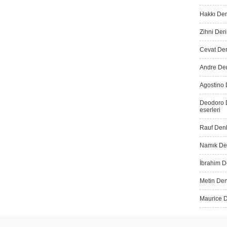
Hakkı Der
Zihni Deri
Cevat Dere
Andre Der
Agostino 
Deodoro D
eserleri
Rauf Denk
Namık Den
İbrahim De
Metin Den
Maurice D