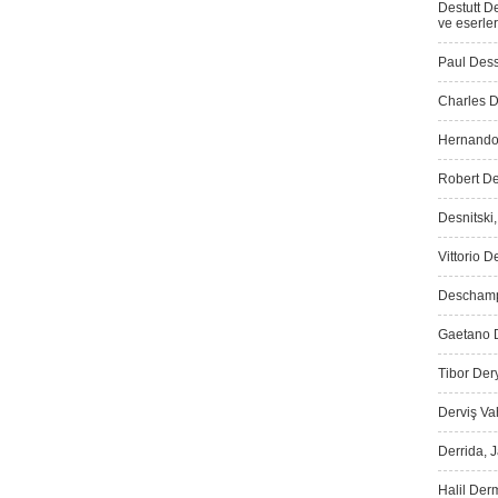
Destutt D
ve eserler
Paul Dess
Charles D
Hernando 
Robert De
Desnitski
Vittorio D
Deschamps
Gaetano D
Tibor Dery
Derviş Vah
Derrida, 
Halil Der