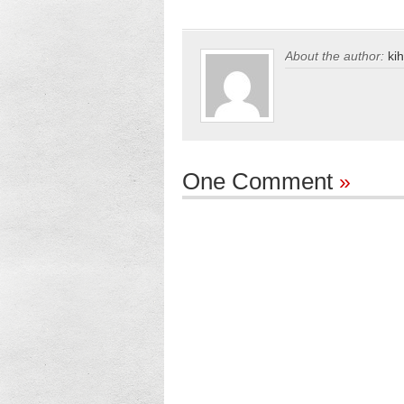
tıklayın
(Yeni
(Yeni
pencerede
pencerede
açılır)
açılır)
About the author:
ki
One Comment
»