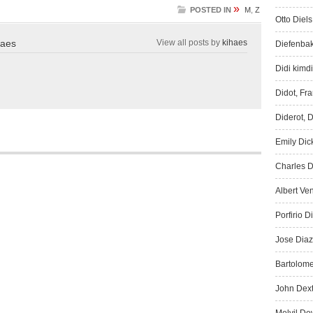
»
POSTED IN
M
,
Z
Otto Diels
haes
View all posts by
kihaes
Diefenbak
Didi kimdi
Didot, Fr
Diderot, D
Emily Dic
Charles D
Albert Ve
Porfirio D
Jose Diaz
Bartolome
John Dext