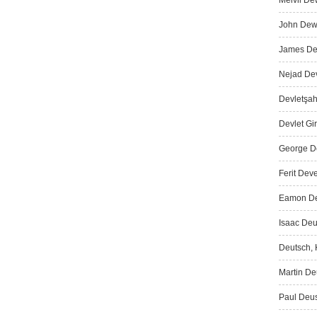
Melvil De
John Dewe
James Dew
Nejad Dev
Devletşah
Devlet Gir
George De
Ferit Deve
Eamon De 
Isaac Deu
Deutsch, K
Martin Deu
Paul Deus