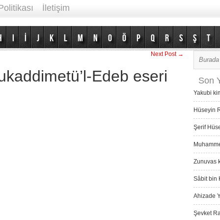
Politikası
İletişim
H
I
İ
J
K
L
M
N
O
Ö
P
Q
R
S
Ş
T
Next Post →
ukaddimetü’l-Edeb eseri
Son Y
Yakubi ki
Hüseyin R
Şerif Hüs
Muhammed 
Zunuvas k
Sâbit bin 
Ahizade Y
Şevket Ra