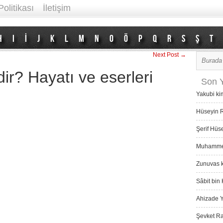
Politikası
İletişim
H
I
İ
J
K
L
M
N
O
Ö
P
Q
R
S
Ş
T
Next Post →
dir? Hayatı ve eserleri
Son Y
Yakubi ki
Hüseyin R
Şerif Hüs
Muhammed 
Zunuvas k
Sâbit bin 
Ahizade Y
Şevket Ra