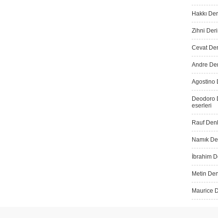
Hakkı Der
Zihni Deri
Cevat Dere
Andre Der
Agostino 
Deodoro D
eserleri
Rauf Denk
Namık Den
İbrahim De
Metin Den
Maurice D