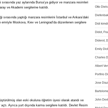
i sırasında yaz aylarında Bursa’ya gidiyor ve manzara resimleri
Otto Diels
ray ve Akademi sergilerine katıldı.
Diefenbak
i sırasında yaptığı manzara resimlerini İstanbul ve Ankara’daki
’ün emriyle Moskova, Kiev ve Leningrad’da düzenlenen sergilere
Didi kimdi
Didot, Fr
Diderot, D
Emily Dic
Charles D
Albert Ve
Porfirio D
Jose Diaz
Bartolome
John Dext
ştürülmüş olan eski okuluna öğretim üyesi olarak atandı ve
er açtı. Ayrıca yurt dışında karma sergilere katıldı. Devlet Resim