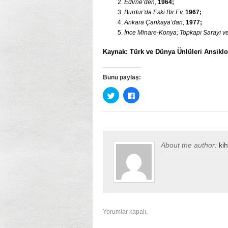
Edirne’den,
1964;
Burdur’da Eski Bir Ev,
1967;
Ankara Çankaya’dan,
1977;
İnce Minare-Konya; Topkapı Sarayı ve
Kaynak: Türk ve Dünya Ünlüleri Ansiklop
Bunu paylaş:
Twitter
Facebook’ta
üzerinde
paylaşmak
paylaşmak
için
için
tıklayın
tıklayın
(Yeni
(Yeni
pencerede
pencerede
açılır)
açılır)
About the author:
ki
Yorumlar kapalı.