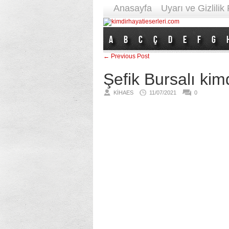
Anasayfa
Uyarı ve Gizlilik 
A
B
C
Ç
D
E
F
G
← Previous Post
Şefik Bursalı kim
KIHAES
11/07/2021
0