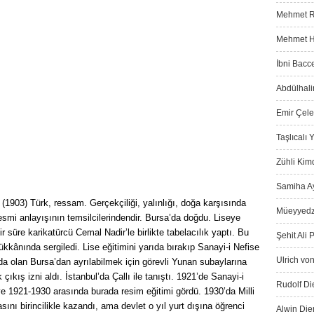
Mehmet Ra
Mehmet Ha
İbni Bacce
Abdülhali
Emir Çeleb
Taşlıcalı
Zühli Kimd
Samiha Ay
:
(1903) Türk, ressam. Gerçekçiliği, yalınlığı, doğa karşısında
Müeyyedz
esmi anlayışının temsilcilerindendir. Bursa’da doğdu. Liseye
r süre karikatürcü Cemal Nadir’le birlikte tabelacılık yaptı. Bu
Şehit Ali 
dükkânında sergiledi. Lise eğitimini yarıda bırakıp Sanayi-i Nefise
Ulrich von
nda olan Bursa’dan ayrılabilmek için görevli Yunan subaylarına
ış izni aldı. İstanbul’da Çallı ile tanıştı. 1921’de Sanayi-i
Rudolf Die
ve 1921-1930 arasında burada resim eğitimi gördü. 1930’da Milli
ını birincilikle kazandı, ama devlet o yıl yurt dışına öğrenci
Alwin Die