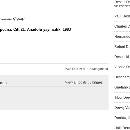
Destutt D
ve eserler
Paul Dess
 Liman; Çiçekçi.
Charles D
edisi, Cilt 21, Anadolu yayıncılık, 1983
Hernando 
Robert De
Desnitski
Vittorio D
»
POSTED IN
Uncategorized
Deschamps
haes
View all posts by
kihaes
Gaetano D
Tibor Dery
Derviş Vah
Derrida, 
Halil Der