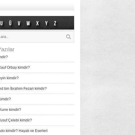
U
Ü
V
W
X
Y
Z
azılar
mdir?
auf Orbay kimdir?
eyin kimdir?
bin İbrahim Fezari kimdir?
imdir?
Kurre kimdir?
usuf Çelebi kimdir?
do kimdir? Hayatı ve Eserleri