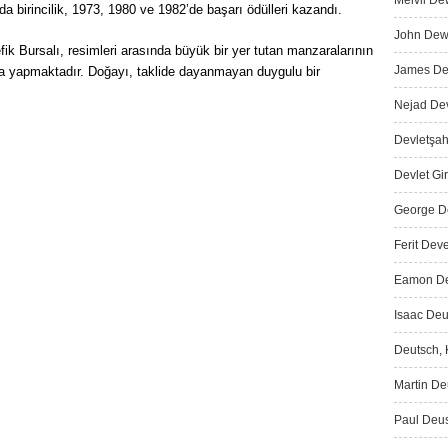
Melvil De
a birincilik, 1973, 1980 ve 1982’de başarı ödülleri kazandı.
John Dewe
ik Bursalı, resimleri arasında büyük bir yer tutan manzaralarının
James Dew
 da yapmaktadır. Doğayı, taklide dayanmayan duygulu bir
Nejad Dev
Devletşah
Devlet Gir
George De
Ferit Deve
Eamon De 
Isaac Deu
Deutsch, K
Martin Deu
Paul Deus