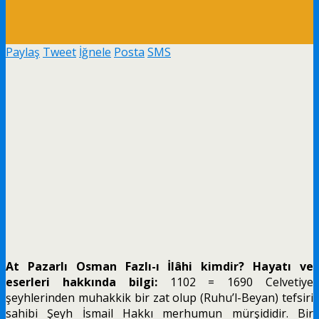
Paylaş
Tweet
İğnele
Posta
SMS
At Pazarlı Osman Fazlı-ı İlâhi kimdir? Hayatı ve
eserleri hakkında bilgi:
1102 = 1690 Celvetiye
şeyhlerinden muhakkik bir zat olup (Ruhu’l-Beyan) tefsiri
sahibi Şeyh İsmail Hakkı merhumun mürşididir. Bir