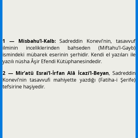
1 — Misbahu’l-Kalb:
Sadreddin Konevi’nin, tasavvuf
ilminin inceliklerinden bahseden (Miftahu’l-Gayb)
ismindeki mübarek eserinin şerhidir. Kendi el yazıları ile
yazılı nüsha Âşir Efendi Kütüphanesindedir.
2 — Mir’atü Esrai’l-İrfan Alâ İcazi’l-Beyan
, Sadreddin
Konevi’nin tasavvufi mahiyette yazdığı (Fatiha-i Şerife)
tefsirine haşiyedir.