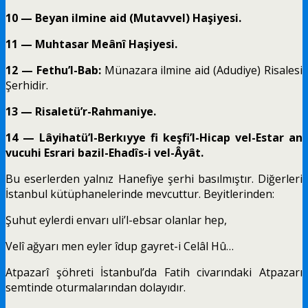
10 — Beyan ilmine aid (Mutavvel) Haşiyesi.
11 — Muhtasar Meânî Haşiyesi.
12 — Fethu’l-Bab:
Münazara ilmine aid (Adudiye) Risalesi
Şerhidir.
13 — Risaletü’r-Rahmaniye.
14 — Lâyihatü’l-Berkıyye fi keşfi’l-Hicap vel-Estar an
vucuhi Esrari bazil-Ehadîs-i vel-Âyât.
Bu eserlerden yalnız Hanefiye şerhi basılmıştır. Diğerleri
İstanbul kütüphanelerinde mevcuttur. Beyitlerinden:
Şuhut eylerdi envarı uli’l-ebsar olanlar hep,
Velî ağyarı men eyler îdup gayret-i Celâl Hû…
Atpazarî şöhreti İstanbul’da Fatih civarındaki Atpazarı
semtinde oturmalarından dolayıdır.