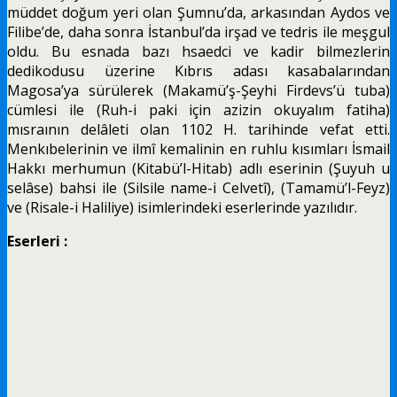
müddet doğum yeri olan Şumnu’da, arkasından Aydos ve
Filibe’de, daha sonra İstanbul’da irşad ve tedris ile meşgul
oldu. Bu esnada bazı hsaedci ve kadir bilmezlerin
dedikodusu üzerine Kıbrıs adası kasabalarından
Magosa’ya sürülerek (Makamü’ş-Şeyhi Firdevs’ü tuba)
cümlesi ile (Ruh-i paki için
azizin okuyalım fatiha)
mısraının delâleti olan 1102 H. tarihinde vefat etti.
Menkıbelerinin ve ilmî kemalinin en ruhlu kısımları İsmail
Hakkı merhumun (Kitabü’l-Hitab) adlı eserinin (Şuyuh u
selâse) bahsi ile (Silsile name-i Celvetî), (Tamamü’l-Feyz)
ve (Risale-i Haliliye) isimlerindeki eserlerinde yazılıdır.
Eserleri :