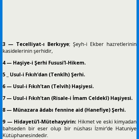
3 — Tecelliyat-ı Berkıyye
; Şeyh-i Ekber hazretlerinin
kasidelerinin şerhidir,
4 — Haşiye-i Şerhi Fususi’l-Hikem.
5 _ Usul-i Fıkıh’dan (Tenkîh) Şerhi.
6 — Usul-i Fıkıh’tan (Telvih) Haşiyesi.
7 — Usul-i Fıkıh’tan (Risale-i İmam Celdekî) Haşiyesi.
8 — Münazara âdabı fennine aid (Hanefiye) Şerhi.
9 — Hidayetü’l-Mütehayyirin:
Hikmet ve eski kimyadan
bahseden bir eser olup bir nüshası İzmir’de Hatuniye
Kütüphanesindedir.