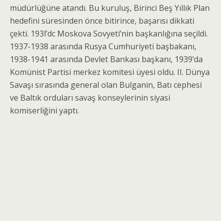
müdürlüğüne atandı. Bu kuruluş, Birinci Beş Yıllık Plan
hedefini süresinden önce bitirince, başarısı dik­kati
çekti. 193l’dc Moskova Sovyeti’nin başkanlığına seçildi.
1937-1938 arasında Rusya Cumhuriyeti baş­bakanı,
1938-1941 arasında Devlet Bankası başkanı, 1939’da
Komünist Partisi merkez komitesi üyesi oldu. II. Dünya
Savaşı sırasında general olan Bulga­nin, Batı cephesi
ve Baltık orduları savaş konseyleri­nin siyasi
komiserliğini yaptı.