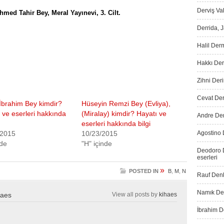
Derviş Vah
hmed Tahir Bey, Meral Yayınevi, 3. Cilt.
Derrida, 
Halil Der
Hakkı Der
Zihni Deri
Cevat Dere
İbrahim Bey kimdir?
Hüseyin Remzi Bey (Evliya),
 ve eserleri hakkında
(Miralay) kimdir? Hayatı ve
Andre Der
eserleri hakkında bilgi
/2015
10/23/2015
Agostino 
nde
"H" içinde
Deodoro D
eserleri
»
POSTED IN
B
,
M
,
N
Rauf Denk
Namık Den
haes
View all posts by
kihaes
İbrahim De