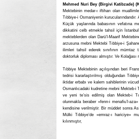
Mehmed Nuri Bey (Birgivi Katibzade) (
Mektebinin medar-ı iftiharı olan muallimle
Tıbbiye-i Osmaniyenin kurucularındandır. Ayd
Küçük yaşlarında babasının vefatına m
dikkatini celb etmekle tahsil için İstanb
mekteblerden olan Darü’l-Maarif Mektebin
arzusuna mebni Mektebi Tıbbiye-i Şahane i
ilimleri tahsil ederek sınıfının mümtaz
doktorluk diploması almıştır. Ve Kolağası r
Tıbbiye Mektebinin açılışından beri Frans
tedrisi kararlaştırılmış olduğundan Tıbbi
iktidar erbabı ve kalem sahiblerinin vüc
Osmanlıcadaki kudretine mebni Mekteb-i Tı
ve yeni te’sis edilmiş olan Mekteb-i Tıb
olunmakla beraber «fenn-i menafiu’l-aza» v
kendisine verilmiştir. Bir müddet sonra As
Mülki Tıbbiye’de «emraz-ı hariciye» mual
kılınmıştır,