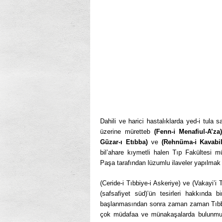
Dahili ve harici hastalıklarda yed-i tula 
üzerine müretteb
(Fenn-i Menafiul-A’za)
Güzar-ı Etıbba)
ve
(Rehnüma-i Kavabil
bil’ahare kıymetli halen Tıp Fakültesi m
Paşa tarafından lüzumlu ilaveler yapılmak s
(Ceride-i Tıbbiye-i Askeriye) ve (Vakayi’i 
(safsafiyet süd)’ün tesirleri hakkında b
başlanmasından sonra zaman zaman Tıbbın 
çok müdafaa ve münakaşalarda bulunmuş 