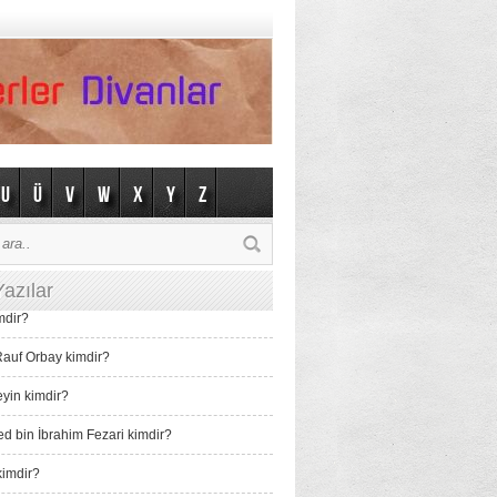
U
Ü
V
W
X
Y
Z
azılar
mdir?
auf Orbay kimdir?
eyin kimdir?
bin İbrahim Fezari kimdir?
imdir?