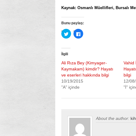
Kaynak: Osmanlı Müellifleri, Bursalı Me
Bunu paylaş:
Twitter
Facebook’ta
üzerinde
paylaşmak
paylaşmak
için
için
tıklayın
tıklayın
(Yeni
(Yeni
pencerede
İlgili
pencerede
açılır)
açılır)
Ali Rıza Bey (Kimyager-
Vahid 
Kaymakam) kimdir? Hayatı
Hayatı
ve eserleri hakkında bilgi
bilgi
10/19/2015
12/08
"A" içinde
"İ" içi
About the author:
ki