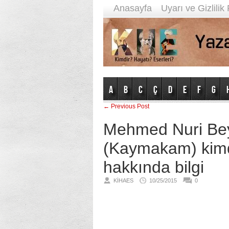
Anasayfa
Uyarı ve Gizlilik 
A
B
C
Ç
D
E
F
G
← Previous Post
Mehmed Nuri Bey 
(Kaymakam) kimdi
hakkında bilgi
KIHAES
10/25/2015
0