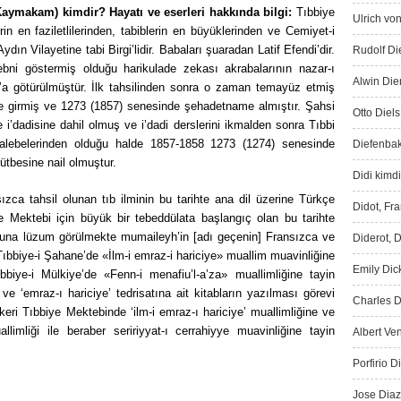
Kaymakam) kimdir? Hayatı ve eserleri hakkında bilgi:
Tıbbiye
Ulrich von
rin en faziletlilerinden, tabiblerin en büyüklerinden ve Cemiyet-i
ın Vilayetine tabi Birgi’lidir. Babaları şuaradan Latif Efendi’dir.
Rudolf Die
ebni göstermiş
olduğu harikulade zekası akrabalarının nazar-ı
Alwin Die
ul’a götürülmüştür. İlk tahsilinden sonra o zaman temayüz etmiş
e girmiş ve 1273 (1857) senesinde şehadetname almıştır. Şahsi
Otto Diels
’dadisine dahil olmuş ve i’dadi derslerini ikmalden son­ra Tıbbi
 talebelerinden olduğu halde 1857-1858 1273 (1274) senesinde
Diefenbak
ütbesine nail olmuştur.
Didi kimdi
ızca tahsil olunan tıb ilminin bu tarihte ana dil üzerine Türkçe
Didot, Fr
ye Mektebi için büyük bir tebeddülata başlangıç olan bu tarihte
uduna lüzum görülmekte mumaileyh’in [adı geçenin] Fransızca ve
Diderot, D
bbiye-i Şahane’de «İlm-i emraz-i hariciye» muallim muavinliğine
Emily Dic
biye-i Mülkiye’de «Fenn-i menafiu’l-a’za» muallimliğine tayin
e ‘emraz-ı hariciye’ tedrisatına ait kitabların yazılması görevi
Charles D
keri Tıbbiye Mektebinde ‘ilm-i emraz-ı hariciye’ muallimliğine ve
limliği ile beraber seririyyat-ı cerrahiyye muavinliğine tayin
Albert Ve
Porfirio D
Jose Diaz