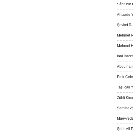
Sâbit bin 
Ahizade Y
Şevket Ra
Mehmet Ra
Mehmet Ha
İbni Bacce
Abdülhali
Emir Çeleb
Taşlıcalı
Zühli Kimd
Samiha Ay
Müeyyedz
Şehit Ali 