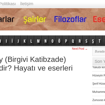
Politikası
İletişim
H
I
İ
J
K
L
M
N
O
Ö
P
Q
R
S
Ş
T
Next Post →
(Birgivi Katibzade)
Son Y
r? Hayatı ve eserleri
Yakubi ki
Hüseyin R
Şerif Hüs
Muhammed 
Zunuvas k