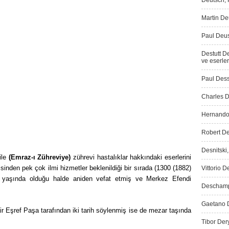
Deutsch, K
Martin Deu
Paul Deus
Destutt D
ve eserler
Paul Dess
Charles D
Hernando 
Robert De
Desnitski
ile
(Emraz-ı Zühreviye)
zührevi hastalıklar hakkındaki eserlerini
den pek çok ilmi hizmetler beklenildiği bir sırada (1300 (1882)
Vittorio D
 yaşında olduğu halde aniden vefat etmiş ve Merkez Efendi
Deschamps
Gaetano D
ir Eşref Paşa tarafından iki tarih söylenmiş ise de mezar taşında
Tibor Dery