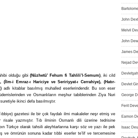
Bartolome
John Dext
Melvil De
John Dewe
James Dew
Nejad Dev
Devletşah
sahibi olduğu gibi
(Nüzhetü’ Fehum fi Tahlili’l-Semum)
, iki cild
, (İlm-i Emraz-ı Hariciye ve Seririyyat-ı Cerrahiye), (Hatır-
Devlet Gir
)
adlı kitablar basılmış muhalled eserlerindendir. Bu son eser
üderrislerinden ve Osmanlıların meşhur tabiblerinden Ziya Nuri
George De
uretiyle ikinci defa basılmıştır.
Ferit Deve
Tıbbiye) gazetesi ile bir çok faydalı ilmi makaleler neşr etmiş ve
Eamon De 
ir risale yazmıştır. Tıb ilminin Osmanlı dili üzerine tedrisine
Türkçe olarak tahsili aleyhtarlarına karşı söz ve yazı ile pek
Isaac Deu
ve ömrünün sonuna kadar tıbbi eserler te’lif ve tercemesine