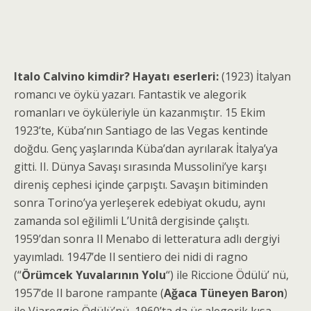
Italo Calvino kimdir? Hayatı eserleri:
(1923) İtalyan
romancı ve öykü yazarı. Fan­tastik ve alegorik
romanları ve öykü­leriyle ün kazanmıştır. 15 Ekim
1923’te, Küba’nın Santiago de las Vegas kentinde
doğdu. Genç yaşlarında Küba’dan ayrılarak İtalya’ya
gitti. II. Dünya Savaşı sırasında Mussolini’ye karşı
direniş cephesi içinde çarpıştı. Savaşın bitiminden
sonra Torino’ya yerleşerek edebiyat oku­du, aynı
zamanda sol eğilimli L’Unitâ dergisinde çalıştı.
1959’dan sonra Il Menabo di letteratura adlı dergiyi
yayımladı. 1947’de Il sentiero dei nidi di ragno
(“
Örümcek Yuvalarının Yolu
“) ile Riccione Ödülü’ nü,
1957’de Il barone rampante (
Ağaca Tüneyen Baron
)