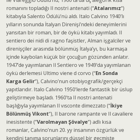
ile Viareggio Ödülü’nü, 1960’ta da üç alegorik kısa
romanını topladığı Il nostri antenati (“
Ataları­mız
“)
kitabıyla Salento Ödülü’nü aldı. Italo Calvino 1940’lı
yılların sonunda İtalyan Direnişi’ndeki deneyimlerini
yansıtan bir roman, bir de öykü kitabı yayımladı. Il
sentiero dei nidi di ragno faşistler, Alman işgalciler ve
direnişçiler arasında bölünmüş İtalya’yı, bu karmaşa
içinde kaybolan küçük bir çocuğun gözünden anlatır.
1947’de yayım­lanan Il Sentiero ve 1949’da yayımlanan
öykü derle­mesi Ultimo viene d corvo (“
En Sonda
Karga Gelir
“), Calvino’nun otobiyografik/gerçekçi
yapıtlarıdır. Italo Calvino 1950’lerde fantastik bir üslup
geliştirmeye başla­dı. 1960’ta Il nostri antenati
başlığıyla yayımlanan Il vısconte dimezzato (“
İkiye
Bölünmüş Vikont
“), Il barone rampante ve Il cavaliere
inesistente (“
Varol­mayan Şövalye
“) adlı kısa
romanlar, Calvino’nun 20. yy insanının özgürlük ve
kendini tanıma sorunlarını düşsel bir geçmişte