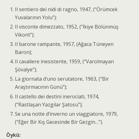
Il sentiero dei nidi dı ragno, 1947, (“Örümcek
Yuvalarının Yolu”);
Il visconte dimezzato, 1952, (“İkiye Bölünmüş
Vikont”);
Il barone rampante, 1957, (Ağaca Tüneyen
Baron);
Il cavaliere inesistente, 1959, (“Varolmayan
Şövalye”);
La giornata d’uno serutatore, 1963, (“Bir
Araştırmacının Günü”);
Il castello dei destini inerociati, 1974,
(“Rastlaşan Yazgılar Şatosu”);
Se una notte d’inverno un viaggiatore, 1979,
(“Eğer Bir Kış Gecesinde Bir Gezgin…”).
Öykü: