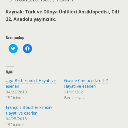
Kaynak: Türk ve Dünya Ünlüleri Ansiklopedisi, Cilt
22, Anadolu yayıncılık.
Bunu paylaş:
T
F
w
a
i
c
t
e
t
b
e
o
r
o
İlgili
ü
k
z
'
Ugo Betti kimdir? Hayatı ve
Giosue Carducci kimdir?
e
t
r
a
eserleri
Hayatı ve eserleri
i
p
04/22/2018
11/19/2021
n
a
d
y
"B" içinde
Benzer yazı
e
l
p
a
François Boucher kimdir?
a
ş
y
m
Hayatı ve eserleri
l
a
a
k
04/25/2018
ş
i
"B" içinde
m
ç