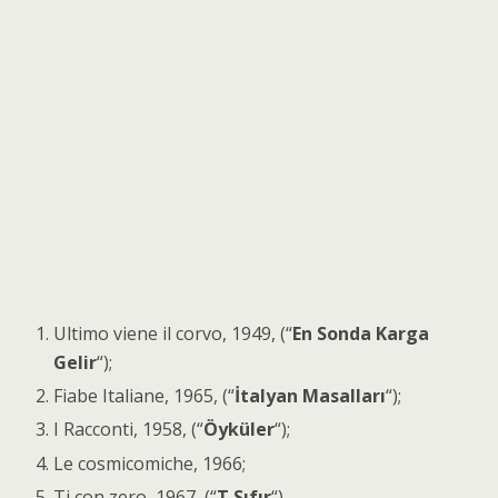
Ultimo viene il corvo, 1949, (“
En Sonda Karga
Gelir
“);
Fiabe Italiane, 1965, (“
İtalyan Masalları
“);
I Racconti, 1958, (“
Öyküler
“);
Le cosmicomiche, 1966;
Ti con zero, 1967, (“
T Sıfır
“).