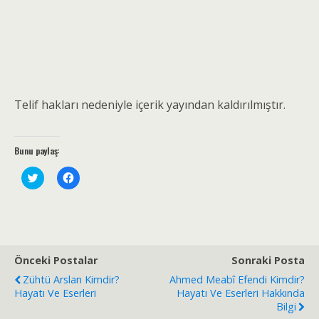
Telif hakları nedeniyle içerik yayından kaldırılmıştır.
Bunu paylaş:
T
F
w
a
i
c
t
e
t
b
e
o
r
o
ü
k
z
'
e
t
Önceki Postalar
Sonraki Posta
r
a
i
p
Zühtü Arslan Kimdir?
Ahmed Meabî Efendi Kimdir?
n
a
Hayatı Ve Eserleri
Hayatı Ve Eserleri Hakkında
d
y
e
l
Bilgi
p
a