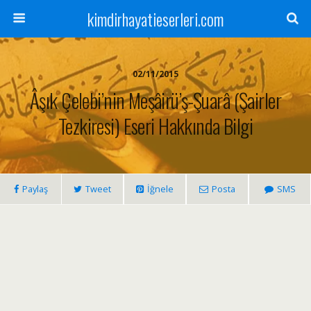
kimdirhayatieserleri.com
02/11/2015
Âşık Çelebi’nin Meşâirü’ş-Şuarâ (Şairler
Tezkiresi) Eseri Hakkında Bilgi
Paylaş
Tweet
İğnele
Posta
SMS