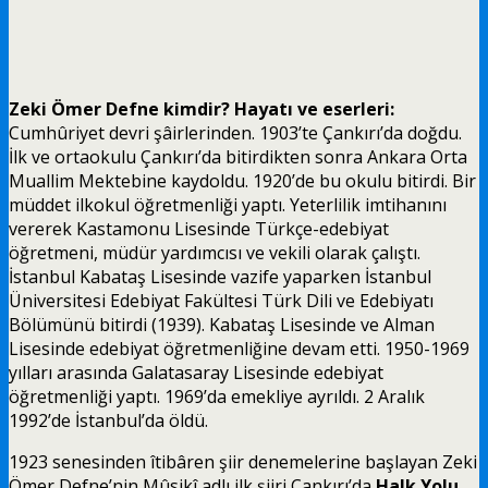
Zeki Ömer Defne
kimdir? Hayatı ve eserleri:
Cumhûriyet devri şâirlerinden. 1903’te Çankırı’da doğdu.
İlk ve ortaokulu Çankırı’da bitirdikten sonra Ankara Orta
Muallim Mektebine kaydoldu. 1920’de bu okulu bitirdi. Bir
müddet ilkokul öğretmenliği yaptı. Yeterlilik imtihanını
vererek Kastamonu Lisesinde Türkçe-edebiyat
öğretmeni, müdür
yardımcısı ve vekili olarak çalıştı.
İstanbul Kabataş Lisesinde vazife yaparken İstanbul
Üniversitesi Edebiyat Fakültesi Türk Dili ve Edebiyatı
Bölümünü bitirdi (1939). Kabataş Lisesinde ve Alman
Lisesinde edebiyat öğretmenliğine devam etti. 1950-1969
yılları arasında Galatasaray Lisesinde edebiyat
öğretmenliği yaptı. 1969’da emekliye ayrıldı. 2 Aralık
1992’de İstanbul’da öldü.
1923 senesinden îtibâren şiir denemelerine başlayan Zeki
Ömer Defne’nin Mûsikî adlı ilk şiiri Çankırı’da
Halk Yolu