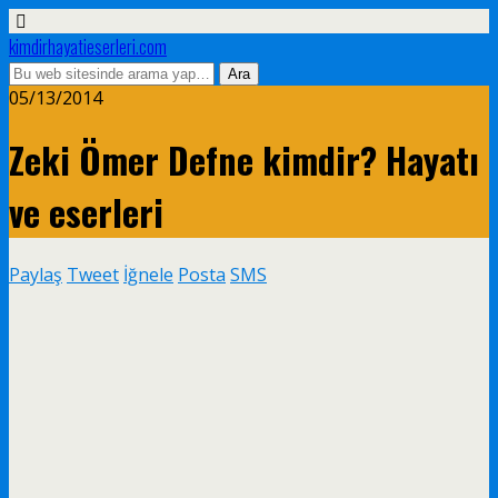
kimdirhayatieserleri.com
05/13/2014
Zeki Ömer Defne kimdir? Hayatı
ve eserleri
Paylaş
Tweet
İğnele
Posta
SMS