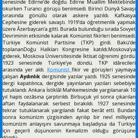
senesinde Edirne’de doğdu. Edirne Muallim Mektebinde
okurken Turancı görüşü benimsedi. Birinci Dünyâ Savaşı
sırasında gönüllü olarak askere
yazıldı. Kafkasya
Cephesine giderek savaştı. 1919’da öğretmenlik yapmak
üzere Âzerbaycan’a gitti. Burada bulunduğu sırada Sovyet
Devriminin etkisinde kalarak Komünist fikirleri benimsedi.
Türkiye Komünist Partisine (TKP) girdi. Bakü’de
toplananDoğu Halkları Kongresine katıldı.Moskova’ya
giderek, Moskova Üniversitesinde İktisat öğrenimi gördü.
1923 senesinde Türkiye’ye döndü. TKP idârecileri
arasında yer aldı.
Komünist
fikir ve görüşleri yaymaya
çalışan
Aydınlık
dergisinde yazılar yazdı. 1925 senesinde
dergi kapatılınca, dergide yayınlanan yazıları sebebiyle
tutuklandı. Ankara İstiklâl Mahkemesinde yargılanarak 10
yıl hapis cezâsına çarptırıldı. Birbuçuk yıl sonra çıkarılan
aftan faydalanarak serbest bırakıldı. 1927 senesinde
tekrar tutuklanarak yargılandı fakat berât etti. Bundan
sonra komünizm çizgisinden ayrılıp bir nevî milliyetçi
komünizm anlayışını savunmaya başladıysa da Türkiye
için geçerli düşüncenin Kemalizm olduğu görüşüne
döndü.