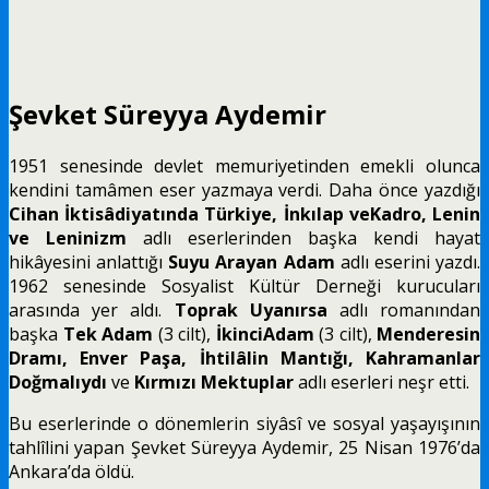
Şevket Süreyya Aydemir
1951 senesinde devlet memuriyetinden emekli olunca
kendini tamâmen eser yazmaya verdi. Daha önce yazdığı
Cihan İktisâdiyatında Türkiye, İnkılap veKadro, Lenin
ve Leninizm
adlı eserlerinden başka kendi hayat
hikâyesini anlattığı
Suyu Arayan Adam
adlı eserini yazdı.
1962 senesinde Sosyalist Kültür Derneği kurucuları
arasında yer aldı.
Toprak Uyanırsa
adlı romanından
başka
Tek Adam
(3 cilt),
İkinciAdam
(3 cilt),
Menderesin
Dramı, Enver Paşa, İhtilâlin Mantığı, Kahramanlar
Doğmalıydı
ve
Kırmızı Mektuplar
adlı eserleri neşr etti.
Bu eserlerinde o dönemlerin siyâsî ve sosyal yaşayışının
tahlîlini yapan Şevket Süreyya Aydemir, 25 Nisan 1976’da
Ankara’da öldü.