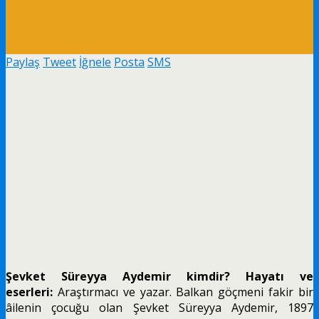
Paylaş
Tweet
İğnele
Posta
SMS
Şevket Süreyya Aydemir kimdir? Hayatı ve
eserleri:
Araştırmacı ve yazar. Balkan göçmeni fakir bir
âilenin çocuğu olan Şevket Süreyya Aydemir, 1897