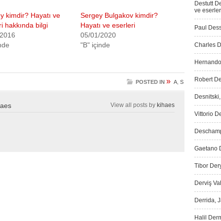
Destutt D
ve eserler
y kimdir? Hayatı ve
Sergey Bulgakov kimdir?
ri hakkında bilgi
Hayatı ve eserleri
Paul Dess
/2016
05/01/2020
inde
"B" içinde
Charles D
Hernando 
Robert De
»
POSTED IN
A
,
S
Desnitski
haes
View all posts by
kihaes
Vittorio D
Deschamps
Gaetano D
Tibor Dery
Derviş Vah
Derrida, 
Halil Der