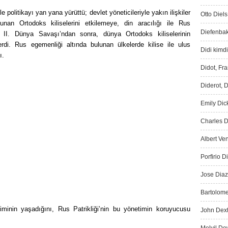
 politikayı yan yana yürüttü; devlet yöneticileriyle yakın ilişkiler
Otto Diels
nan Ortodoks kiliselerini etkilemeye, din aracılı­ğı ile Rus
Diefenbak
e II. Dünya Savaşı’ndan sonra, dünya Ortodoks kiliseleri­nin
di. Rus egemenliği altında bulunan ülkelerde kilise ile ulus
Didi kimdi
ı.
Didot, Fr
Diderot, D
Emily Dic
Charles D
Albert Ve
Porfirio D
Jose Diaz
Bartolome
minin yaşadığını, Rus Patrikliği’nin bu yönetimin koruyu­cusu
John Dext