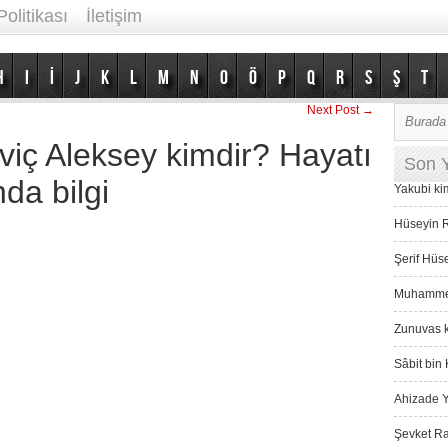
Politikası
İletişim
H
I
İ
J
K
L
M
N
O
Ö
P
Q
R
S
Ş
T
Next Post →
viç Aleksey kimdir? Hayatı
Son Y
da bilgi
Yakubi ki
Hüseyin R
Şerif Hüs
Muhammed 
Zunuvas k
Sâbit bin 
Ahizade Y
Şevket Ra