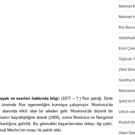
Mehmet Ra
Mehmet Ha
İbni Bacce
Abdülhali
Emir Çeleb
Taşlıcalı
Zühli Kimd
Samiha Ay
Müeyyedz
ayatı ve eserleri hakkında bilgi:
(1877 – ? ) Rus patriği. Dinle
Şehit Ali 
leri üzerinde Rus egemenliğini kurmaya çalış­mıştır. Moskova’da
alanında etkili olan bir aileden gelir. Mosko­va’da düzenli bir
Ulrich von
astır başrahipliğine atandı
(1906), sonra Moskova ve Novgorod
Rudolf Die
anlığına getirildi. Bu görevdeki başarı­larından dolayı ilgi çekti;
al Meclisi’nin onayı ile patrik oldu.
Alwin Die