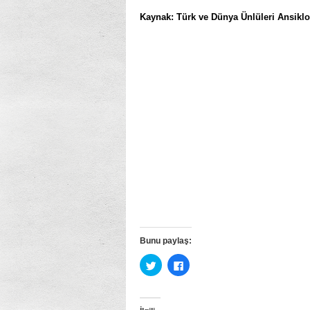
Kaynak: Türk ve Dünya Ünlüleri Ansiklope
Bunu paylaş:
Twitter
Facebook’ta
üzerinde
paylaşmak
paylaşmak
için
için
tıklayın
tıklayın
(Yeni
(Yeni
pencerede