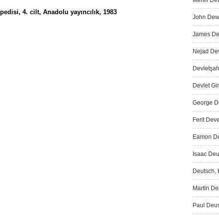
Melvil De
disi, 4. cilt, Anadolu yayıncılık, 1983
John Dewe
James Dew
Nejad Dev
Devletşah
Devlet Gir
George De
Ferit Deve
Eamon De 
Isaac Deu
Deutsch, K
Martin Deu
Paul Deus