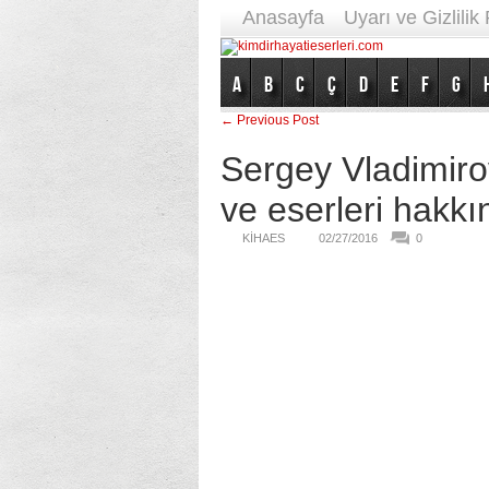
Anasayfa
Uyarı ve Gizlilik 
A
B
C
Ç
D
E
F
G
← Previous Post
Sergey Vladimiro
ve eserleri hakkın
KIHAES
02/27/2016
0