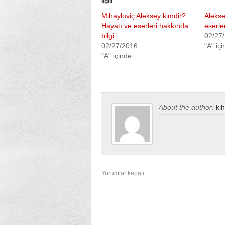
İlgili
pencerede
açılır)
açılır)
Mihayloviç Aleksey kimdir?
Alekse
Hayatı ve eserleri hakkında
eserle
bilgi
02/27
02/27/2016
"A" iç
"A" içinde
About the author:
ki
Yorumlar kapalı.