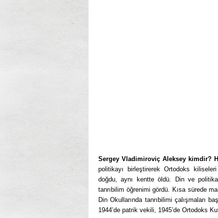
Sergey Vladimiroviç
Aleksey
kimdir? H
politikayı birleşti­rerek Ortodoks kilise
doğdu, aynı kentte öldü. Din ve politika 
tanrıbilim öğrenimi gördü. Kısa sürede man
Din Okullarında tanrıbilimi çalışmaları başk
1944’de patrik vekili, 1945’de Ortodoks Kuts