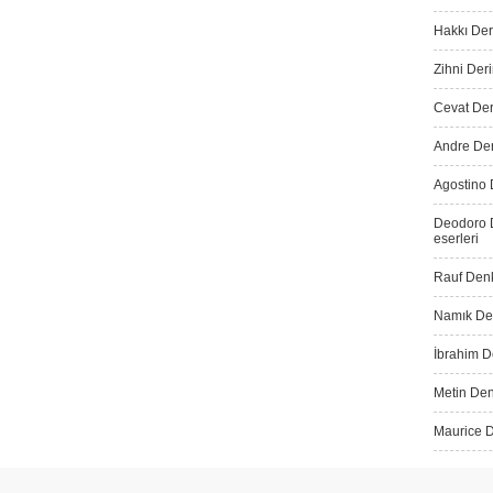
Hakkı Der
Zihni Deri
Cevat Dere
Andre Der
Agostino 
Deodoro D
eserleri
Rauf Denk
Namık Den
İbrahim De
Metin Den
Maurice D