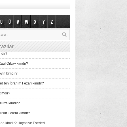
U
Ü
V
W
X
Y
Z
azılar
mdir?
auf Orbay kimdir?
eyin kimdir?
bin İbrahim Fezari kimdir?
imdir?
Kurre kimdir?
usuf Çelebi kimdir?
do kimdir? Hayatı ve Eserleri