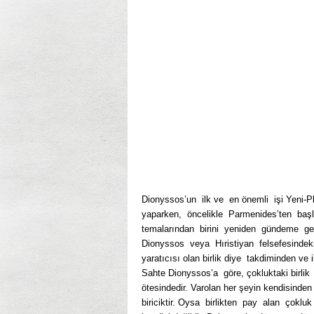
Dionyssos’un ilk ve en önemli işi Yeni-P
yaparken, öncelikle Parmenides’ten başl
temalarından birini yeniden gündeme get
Dionyssos veya Hıristiyan felsefesinde
yaratıcısı olan birlik diye takdiminden ve 
Sahte Dionyssos’a göre, çokluktaki birlik o
ötesindedir. Varolan her şeyin kendisinden 
biriciktir. Oysa birlikten pay alan ço