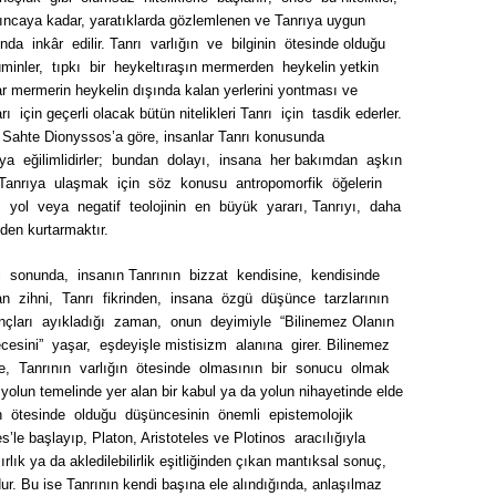
şıncaya kadar, yaratıklarda gözlemlenen ve Tanrıya uygun
ında inkâr edilir. Tanrı varlığın ve bilginin ötesinde olduğu
inler, tıpkı bir heykeltıraşın mermerden heykelin yetkin
r mermerin heykelin dışında kalan yerlerini yontması ve
rı için geçerli olacak bütün nitelikleri Tanrı için tasdik ederler.
bi, Sahte Dionyssos’a göre, insanlar Tanrı konusunda
a eğilimlidirler; bundan dolayı, insana her bakımdan aşkın
 Tanrıya ulaşmak için söz konusu antropomorfik öğelerin
yol veya negatif teolojinin en büyük yararı, Tanrıyı, daha
den kurtarmaktır.
 sonunda, insanın Tanrının bizzat kendisine, kendisinde
an zihni, Tanrı fikrinden, insana özgü düşünce tarzlarının
nçları ayıkladığı zaman, onun deyimiyle “Bilinemez Olanın
cesini” yaşar, eşdeyişle mistisizm alanına girer. Bilinemez
e, Tanrının varlığın ötesinde olmasının bir sonucu olmak
yolun temelinde yer alan bir kabul ya da yolun nihayetinde elde
ın ötesinde olduğu düşüncesinin önemli epistemolojik
s’le başlayıp, Platon, Aristoteles ve Plotinos aracılığıyla
ırlık ya da akledilebilirlik eşitliğinden çıkan mantıksal sonuç,
r. Bu ise Tanrının kendi başına ele alındığında, anlaşılmaz