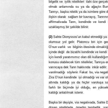
bilgelik ve iyilik nitelikleri ilahi öze g
olmak anlamında su ya da ağaçtır. Bunun
Tanrıyı, başka nitelik ya da isimlere göre 
ilişkin olarak sağlam bir kavrayış, Tanrın
affirmativada Tanrı, kendinde ve kendi 
uzaklaşmış bir şekilde bilinir.
(2)
Sahte Dionyssos’un kabul etmediği ya 
olumsuz yol gelir. Platoncu biri için geç
O’nun varlık ve bilginin ötesinde olmaklığ
içinde değil de bizatihi kendinde ve kend
için kendi yaratımımız olan dili kullandığ
konusu olabilecek tüm nitelikler, Tanrıya e
varıncaya dek Tanrı hakkında inkâr edilir
varolmadığı söylenir. Fakat bu, via nega
Zira O’nun kendinde iyi olmadığı ve var o
altında kaldığı ya da hiçbir varoluşa s
farklı bir biçimde iyi olduğu, en yüksek 
kaldığı anlatılmak istenir.
Başka bir deyişle, via negativada, Sahte 
düşen niteliklerle, örneğin tembellik, sar