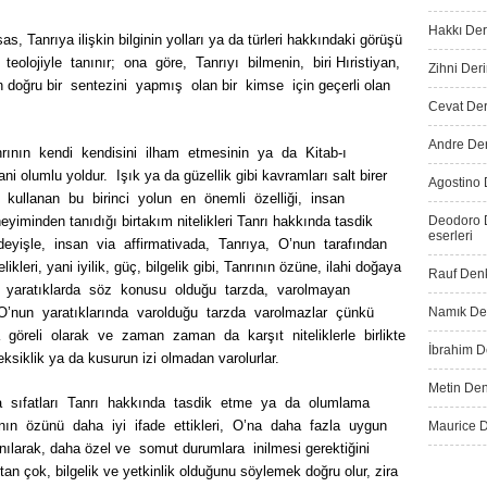
Hakkı Der
, Tanrıya ilişkin bilginin yolları ya da türleri hakkındaki görüşü
teolojiyle tanınır; ona göre, Tanrıyı bilmenin, biri Hıristiyan,
Zihni Deri
 doğru bir sentezini yapmış olan bir kimse için geçerli olan
Cevat Dere
Andre Der
rının kendi kendisini ilham etmesinin ya da Kitab-ı
i olumlu yoldur. Işık ya da güzellik gibi kavramları salt birer
Agostino 
 kullanan bu birinci yolun en önemli özelliği, insan
yiminden tanıdığı birtakım nitelikleri Tanrı hakkında tasdik
Deodoro D
eserleri
yişle, insan via affirmativada, Tanrıya, O’nun tarafından
likleri, yani iyilik, güç, bilgelik gibi, Tanrının özüne, ilahi doğaya
Rauf Denk
 yaratıklarda söz konusu olduğu tarzda, varolmayan
a, O’nun yaratıklarında varolduğu tarzda varolmazlar çünkü
Namık Den
 göreli olarak ve zaman zaman da karşıt niteliklerle birlikte
İbrahim De
ksiklik ya da kusurun izi olmadan varolurlar.
Metin Den
a sıfatları Tanrı hakkında tasdik etme ya da olumlama
nın özünü daha iyi ifade ettikleri, O’na daha fazla uygun
Maurice D
lanılarak, daha özel ve somut durumlara inilmesi gerektiğini
an çok, bilgelik ve yetkinlik olduğunu söylemek doğru olur, zira