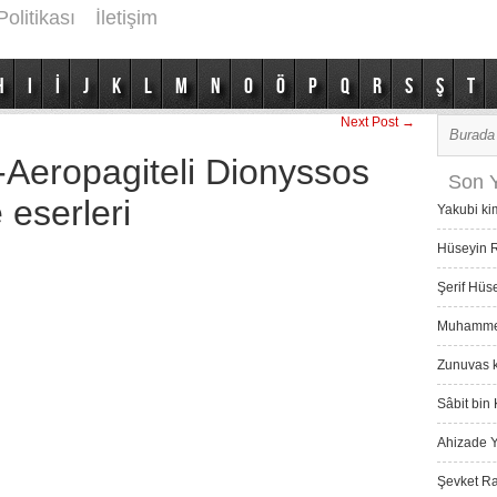
Politikası
İletişim
H
I
İ
J
K
L
M
N
O
Ö
P
Q
R
S
Ş
T
Next Post →
Aeropagiteli Dionyssos
Son Y
 eserleri
Yakubi ki
Hüseyin R
Şerif Hüs
Muhammed 
Zunuvas k
Sâbit bin 
Ahizade Y
Şevket Ra