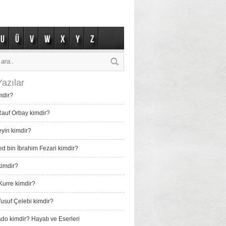
U
Ü
V
W
X
Y
Z
azılar
mdir?
auf Orbay kimdir?
eyin kimdir?
bin İbrahim Fezari kimdir?
imdir?
Kurre kimdir?
usuf Çelebi kimdir?
do kimdir? Hayatı ve Eserleri