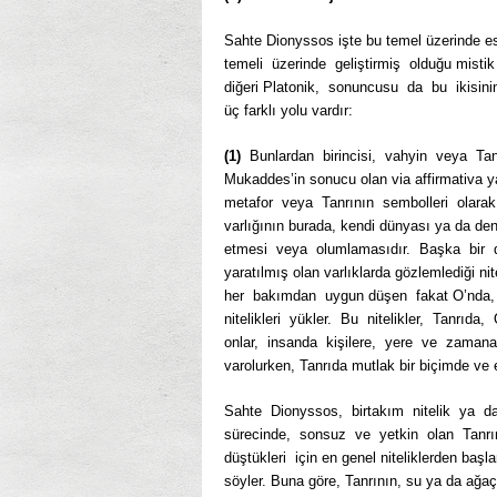
Sahte Dionyssos işte bu temel üzerinde esas
temeli üzerinde geliştirmiş olduğu mistik 
diğeri Platonik, sonuncusu da bu ikisinin
üç farklı yolu vardır:
(1)
Bunlardan birincisi, vahyin veya Tan
Mukaddes’in sonucu olan via affirmativa yan
metafor veya Tanrının sembolleri olarak
varlığının burada, kendi dünyası ya da dene
etmesi veya olumlamasıdır. Başka bir de
yaratılmış olan varlıklarda gözlemlediği nite
her bakımdan uygun düşen fakat O’nda,
nitelikleri yükler. Bu nitelikler, Tanrıd
onlar, insanda kişilere, yere ve zamana
varolurken, Tanrıda mutlak bir biçimde ve e
Sahte Dionyssos, birtakım nitelik ya d
sürecinde, sonsuz ve yetkin olan Tanrı
düştükleri için en genel niteliklerden baş
söyler. Buna göre, Tanrının, su ya da ağaçt