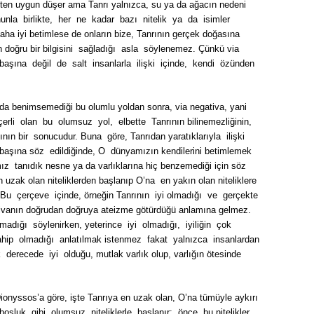
erçekten uygun düşer ama Tanrı yalnızca, su ya da ağacın nedeni
la birlikte, her ne kadar bazı nitelik ya da isimler
daha iyi betimlese de onların bize, Tanrının gerçek doğasına
ın doğru bir bilgisini sağladığı asla söylenemez. Çünkü via
başına değil de salt insanlarla ilişki içinde, kendi özünden
da benimsemediği bu olumlu yoldan sonra, via negativa, yani
erli olan bu olumsuz yol, elbette Tanrının bilinemezliğinin,
ının bir sonucudur. Buna göre, Tanrıdan yaratıklarıyla ilişki
i başına söz edildiğinde, O dünyamızın kendilerini betimlemek
ımız tanıdık nesne ya da varlıklarına hiç benzemediği için söz
n uzak olan niteliklerden başlanıp O’na en yakın olan niteliklere
. Bu çerçeve içinde, örneğin Tanrının iyi olmadığı ve gerçekte
tivanın doğrudan doğruya ateizme götürdüğü anlamına gelmez.
lmadığı söylenirken, yeterince iyi olmadığı, iyiliğin çok
ahip olmadığı anlatılmak istenmez fakat yalnızca insanlardan
derecede iyi olduğu, mutlak varlık olup, varlığın ötesinde
Dionyssos’a göre, işte Tanrıya en uzak olan, O’na tümüyle aykırı
hoşluk gibi olumsuz niteliklerle başlanır; önce bu nitelikler,