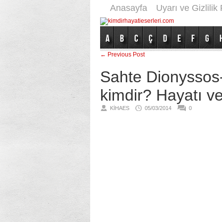
Anasayfa
Uyarı ve Gizlilik 
A
B
C
Ç
D
E
F
G
← Previous Post
Sahte Dionyssos-
kimdir? Hayatı ve
KIHAES
05/03/2014
0