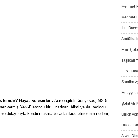
Mehmet Ra
Mehmet Ha
İbni Bacce
Abdülhali
Emir Çeleb
Taşlıcalı
Zühli Kimd
Samiha Ay
Müeyyedz
 kimdir? Hayatı ve eserleri:
Aeropagiteli Dionyssos, MS 5.
Şehit Ali 
eser vermiş Yeni-Platoncu bir Hıristiyan âlimi ya da teologu
n ve dolayısıyla kendini takma bir adla ifade etmesinin nedeni,
Ulrich von
r.
Rudolf Die
Alwin Die