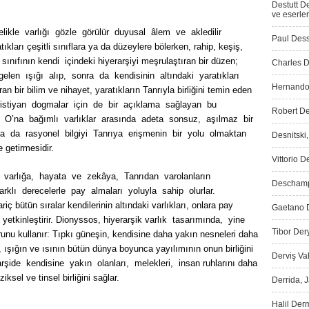
Destutt D
ve eserler
likle varlığı gözle görülür duyusal âlem ve akledilir
Paul Dess
ıkları çeşitli sınıflara ya da düzeylere bölerken, rahip, keşiş,
nıfının kendi içindeki hiyerarşiyi meşrulaştıran bir düzen;
Charles D
 gelen ışığı alıp, sonra da kendisinin altındaki yaratıkları
Hernando 
n bir bilim ve nihayet, yaratıkların Tanrıyla birliğini temin eden
Hıristiyan dogmalar için de bir açıklama sağlayan bu
Robert De
a O’na bağımlı varlıklar arasında adeta sonsuz, aşılmaz bir
a da rasyonel bilgiyi Tanrıya erişmenin bir yolu olmaktan
Desnitski
 getirmesidir.
Vittorio D
 varlığa, hayata ve zekâya, Tanrıdan varolanların
Deschamps
rklı derecelerle pay almaları yoluyla sahip olurlar.
ç bütün sıralar kendilerinin altındaki varlıkları, onlara pay
Gaetano D
 yetkinleştirir. Dionyssos, hiyerarşik varlık tasarımında, yine
Tibor Dery
runu kullanır: Tıpkı güneşin, kendisine daha yakın nesneleri daha
 ışığın ve ısının bütün dünya boyunca yayılımının onun birliğini
Derviş Vah
şide kendisine yakın olanları, melekleri, insan ruhlarını daha
iksel ve tinsel birliğini sağlar.
Derrida, 
Halil Der