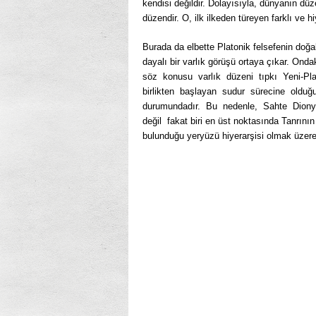
kendisi değildir. Dolayısıyla, dünyanın düze
düzendir. O, ilk ilkeden türeyen farklı ve h
Burada da elbette Platonik felsefenin doğa
dayalı bir varlık görüşü ortaya çıkar. Onda
söz konusu varlık düzeni tıpkı Yeni-Pla
birlikten başlayan sudur sürecine oldu
durumundadır. Bu nedenle, Sahte Dionys
değil fakat biri en üst noktasında Tanrını
bulunduğu yeryüzü hiyerarşisi olmak üzere i