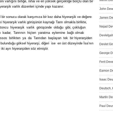
Melvil De
ni varlığını birliğe, nihai ve en yüksek gerçekliğe borçlu olan bir
iyerarşik varlık düzenleri içinde yapı kazanır.
John Dewe
l bir sonucu olarak karşımıza bir kez daha hiyerarşik ve değere
James Dew
ki hiyerarşik varlık görüşünün kaynağı Tanrı olmakla birlikte,
Nejad Dev
toncu hiyerarşik varlık görüşünde olduğu gibi, çokluğun
ğu kadar, Tanrının hiçten yaratma eylemine bağlı olmak
Devletşah
sos birlikten ya da Tanrıdan başlayan tek bir hiyerarşiden
n bulunduğu göksel hiyerarşi, diğeri ise en üst düzeyinde İsa’nın
Devlet Gir
ki ayrı hiyerarşiden söz etmiştir.
George De
Ferit Deve
Eamon De 
Isaac Deu
Deutsch, K
Martin Deu
Paul Deus