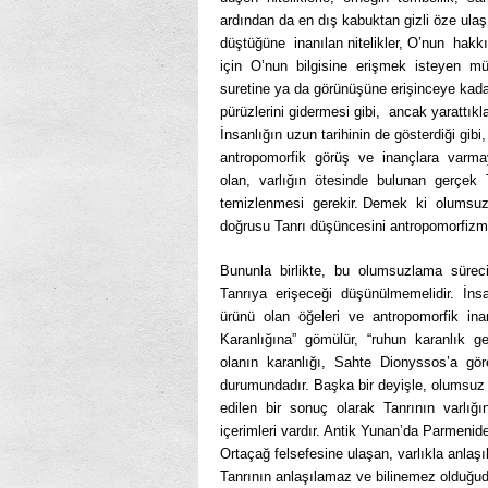
ardından da en dış kabuktan gizli öze ula
düştüğüne inanılan nitelikler, O’nun hakk
için O’nun bilgisine erişmek isteyen müm
suretine ya da görünüşüne erişinceye kada
pürüzlerini gidermesi gibi, ancak yarattıkla
İnsanlığın uzun tarihinin de gösterdiği gi
antropomorfik görüş ve inançlara varmay
olan, varlığın ötesinde bulunan gerçek
temizlenmesi gerekir. Demek ki olumsuz 
doğrusu Tanrı düşüncesini antropomorfizm
Bununla birlikte, bu olumsuzlama süreci
Tanrıya erişeceği düşünülmemelidir. İns
ürünü olan öğeleri ve antropomorfik ina
Karanlığına” gömülür, “ruhun karanlık ge
olanın karanlığı, Sahte Dionyssos’a gör
durumundadır. Başka bir deyişle, olumsuz 
edilen bir sonuç olarak Tanrının varlığ
içerimleri vardır. Antik Yunan’da Parmenide
Ortaçağ felsefesine ulaşan, varlıkla anlaşıl
Tanrının anlaşılamaz ve bilinemez olduğudu