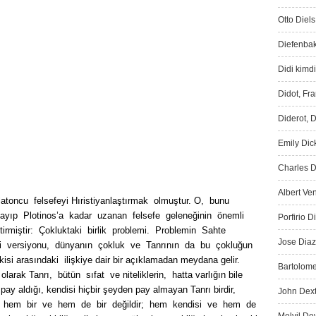
Otto Diels
Diefenbak
Didi kimdi
Didot, Fr
Diderot, D
Emily Dic
Charles D
Albert Ve
latoncu felsefeyi Hıristiyanlaştırmak olmuştur. O, bunu
ayıp Plotinos’a kadar uzanan felsefe geleneğinin önemli
Porfirio D
irmiştir: Çokluktaki birlik problemi. Problemin Sahte
Jose Diaz
ki versiyonu, dünyanın çokluk ve Tanrının da bu çokluğun
ikisi arasındaki ilişkiye dair bir açıklamadan meydana gelir.
Bartolome
larak Tanrı, bütün sıfat ve niteliklerin, hatta varlığın bile
pay aldığı, kendisi hiçbir şeyden pay almayan Tanrı birdir,
John Dext
kluk hem bir ve hem de bir değildir; hem kendisi ve hem de