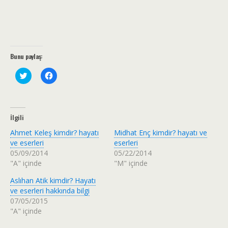
Bunu paylaş:
T
F
w
a
i
c
t
e
t
b
e
o
r
o
İlgili
ü
k
z
'
Ahmet Keleş kimdir? hayatı
Midhat Enç kimdir? hayatı ve
e
t
r
a
ve eserleri
eserleri
i
p
05/09/2014
05/22/2014
n
a
d
y
"A" içinde
"M" içinde
e
l
p
a
Aslıhan Atik kimdir? Hayatı
a
ş
y
m
ve eserleri hakkında bilgi
l
a
a
k
07/05/2015
ş
i
"A" içinde
m
ç
a
i
k
n