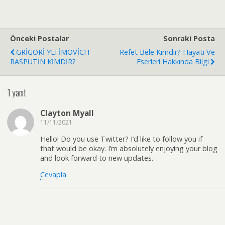
i
t
ç
ı
i
k
n
l
t
a
ı
y
Önceki Postalar
Sonraki Posta
k
ı
l
n
GRİGORİ YEFİMOVİCH
Refet Bele Kimdir? Hayatı Ve
a
(
RASPUTİN KİMDİR?
Eserleri Hakkında Bilgi
y
Y
ı
e
n
n
(
i
1 yanıt
Y
p
e
e
n
n
i
c
Clayton Myall
p
e
e
r
11/11/2021
n
e
c
d
Hello! Do you use Twitter? I’d like to follow you if
e
e
that would be okay. I’m absolutely enjoying your blog
r
a
e
ç
and look forward to new updates.
d
ı
e
l
Cevapla
a
ı
ç
r
ı
)
l
ı
r
)