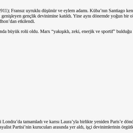
1); Fransız uyruklu düşünür ve eylem adamı. Küba’nın Santiago kenti
ek genişleyen gençlik devinimine katıldı. Yine aynı dönemde yoğun bir 
dhon’dan etkilendi.
da büyük rolü oldu. Marx “yakışıklı, zeki, enerjik ve sportif” bulduğu b
ni Londra’da tamamladı ve karısı Laura’yla birlikte yeniden Paris’e dön
list Partisi’nin kurucuları arasında yer aldı, işçi devinimlerinin örgüt