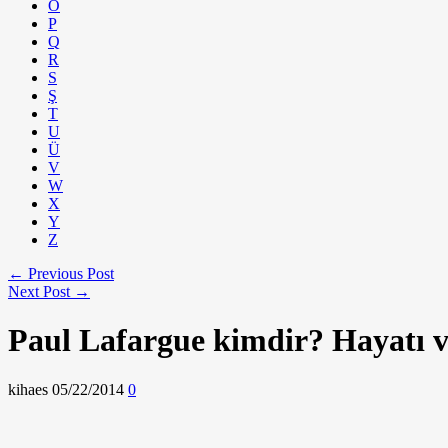
Ö
P
Q
R
S
Ş
T
U
Ü
V
W
X
Y
Z
← Previous Post
Next Post →
Paul Lafargue kimdir? Hayatı ve
kihaes
05/22/2014
0