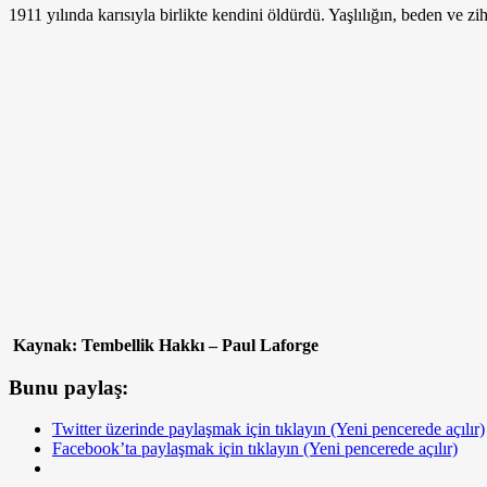
1911 yılında karısıyla birlikte kendini öldürdü. Yaşlılığın, beden ve
Kaynak: Tembellik Hakkı – Paul Laforge
Bunu paylaş:
Twitter üzerinde paylaşmak için tıklayın (Yeni pencerede açılır)
Facebook’ta paylaşmak için tıklayın (Yeni pencerede açılır)