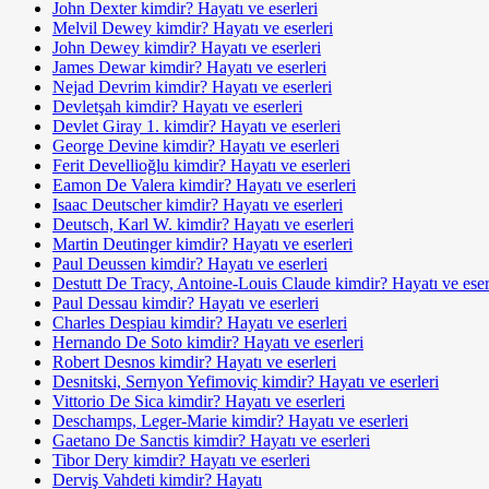
John Dexter kimdir? Hayatı ve eserleri
Melvil Dewey kimdir? Hayatı ve eserleri
John Dewey kimdir? Hayatı ve eserleri
James Dewar kimdir? Hayatı ve eserleri
Nejad Devrim kimdir? Hayatı ve eserleri
Devletşah kimdir? Hayatı ve eserleri
Devlet Giray 1. kimdir? Hayatı ve eserleri
George Devine kimdir? Hayatı ve eserleri
Ferit Devellioğlu kimdir? Hayatı ve eserleri
Eamon De Valera kimdir? Hayatı ve eserleri
Isaac Deutscher kimdir? Hayatı ve eserleri
Deutsch, Karl W. kimdir? Hayatı ve eserleri
Martin Deutinger kimdir? Hayatı ve eserleri
Paul Deussen kimdir? Hayatı ve eserleri
Destutt De Tracy, Antoine-Louis Claude kimdir? Hayatı ve eser
Paul Dessau kimdir? Hayatı ve eserleri
Charles Despiau kimdir? Hayatı ve eserleri
Hernando De Soto kimdir? Hayatı ve eserleri
Robert Desnos kimdir? Hayatı ve eserleri
Desnitski, Sernyon Yefimoviç kimdir? Hayatı ve eserleri
Vittorio De Sica kimdir? Hayatı ve eserleri
Deschamps, Leger-Marie kimdir? Hayatı ve eserleri
Gaetano De Sanctis kimdir? Hayatı ve eserleri
Tibor Dery kimdir? Hayatı ve eserleri
Derviş Vah­deti kimdir? Hayatı