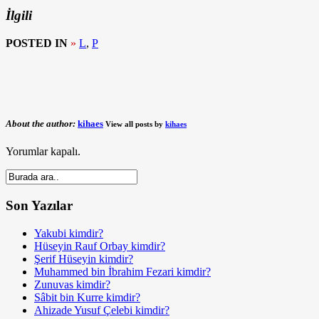
İlgili
POSTED IN
»
L
,
P
About the author:
kihaes
View all posts by
kihaes
Yorumlar kapalı.
Son Yazılar
Yakubi kimdir?
Hüseyin Rauf Orbay kimdir?
Şerif Hüseyin kimdir?
Muhammed bin İbrahim Fezari kimdir?
Zunuvas kimdir?
Sâbit bin Kurre kimdir?
Ahizade Yusuf Çelebi kimdir?