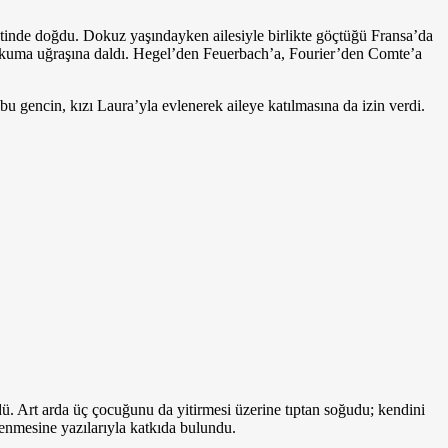
nde doğdu. Dokuz yaşındayken ailesiyle birlikte göçtüğü Fransa’da
okuma uğraşın
a daldı. Hegel’den Feuerbach’a, Fourier’den Comte’a
u gencin, kızı Laura’yla evlenerek aileye katılmasına da izin verdi.
dü. Art arda üç çocuğunu da yitirmesi üzerine tıptan soğudu; kendini
lenmesine yazılarıyla katkıda bulundu.