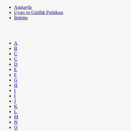
Anasayfa
Uyarı ve Gizlilik Politikası
İletişim
A
B
C
Ç
D
E
F
G
H
I
İ
J
K
L
M
N
O