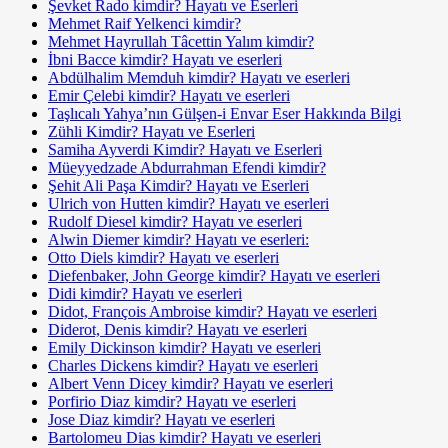
Şevket Rado kimdir? Hayatı ve Eserleri
Mehmet Raif Yelkenci kimdir?
Mehmet Hayrullah Tâcettin Yalım kimdir?
İbni Bacce kimdir? Hayatı ve eserleri
Abdülhalim Memduh kimdir? Hayatı ve eserleri
Emir Çelebi kimdir? Hayatı ve eserleri
Taşlıcalı Yahya’nın Gülşen-i Envar Eser Hakkında Bilgi
Zühli Kimdir? Hayatı ve Eserleri
Samiha Ayverdi Kimdir? Hayatı ve Eserleri
Müeyyedzade Abdurrahman Efendi kimdir?
Şehit Ali Paşa Kimdir? Hayatı ve Eserleri
Ulrich von Hutten kimdir? Hayatı ve eserleri
Rudolf Diesel kimdir? Hayatı ve eserleri
Alwin Diemer kimdir? Hayatı ve eserleri:
Otto Diels kimdir? Hayatı ve eserleri
Diefenbaker, John George kimdir? Hayatı ve eserleri
Didi kimdir? Hayatı ve eserleri
Didot, François Ambroise kimdir? Hayatı ve eserleri
Diderot, Denis kimdir? Hayatı ve eserleri
Emily Dickinson kimdir? Hayatı ve eserleri
Charles Dickens kimdir? Hayatı ve eserleri
Albert Venn Dicey kimdir? Hayatı ve eserleri
Porfirio Diaz kimdir? Hayatı ve eserleri
Jose Diaz kimdir? Hayatı ve eserleri
Bartolomeu Dias kimdir? Hayatı ve eserleri