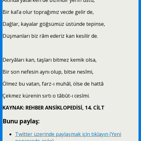
Bir kal’a olur toprağımız vecde gelir de,
Dağlar, kayalar göğsümüz üstünde tepinse,
Düşmanları biz râm ederiz kan kesilir de.
Deryâları kan, taşları bitmez kemik olsa,
Bir son nefesin aynı olup, bitse nesîmi,
Ölmez bu vatan, farz-ı muhâl, ölse de hattâ
Çekmez kürenin sırtı o tâbût-ı cesîmi.
KAYNAK: REHBER ANSİKLOPEDİSİ, 14. CİLT
Bunu paylaş:
Twitter üzerinde paylaşmak için tıklayın (Yeni