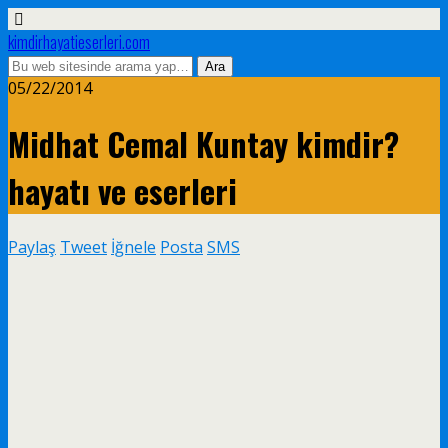
kimdirhayatieserleri.com
05/22/2014
Midhat Cemal Kuntay kimdir?
hayatı ve eserleri
Paylaş
Tweet
İğnele
Posta
SMS