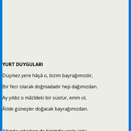
YURT DUYGULARI
Düşmez yere hâşâ o, bizim bayrağımızdır,
Bir fecr olarak doğmadadır hep dağımızdan.
Ay yıldız o mâzîdeki bir süstür, emin ol,
Âtide güneşler doğacak bayrağımızdan.
Altında yatarken de bizimdir yerin üstü,