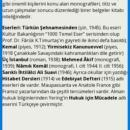
gibi önemli kişilerini konu alan monografileri, titiz ve
uzun çalışmalar sonucu düzenlediği birer belgeler kitabı
niteliğindedir.
Eserleri: Türkün Şehnamesinden
(şiir, 1945). Bu eseri
Kültür Bakanlığının “1000 Temel Eser” serisinden olup
Prof. Dr. Fârûk K.Timurtaş’ın gayreti ile ikinci defa basıldı);
Kemal
(piyes, 1912);
Yirmisekiz Kanunuevvel
(piyes,
1918 Çanakkale Savaşındaki kahramanlıkları dile getirir)
Üç İstanbul
(roman, 1938);
Mehmed Âkif
(monografi,
1939);
Nâmık Kemâl
(monografi, I. cilt 1944; II. cilt 1956);
Sarıklı İhtilâlci Ali Suavi
(1946); Ayrıca okullar için yazdığı
Hitabet Dersleri
(1914) ve
Edebiyat Defteri
(1915) adlı
eserleri de vardır. Maupassanta ve Anatole France gibi
Fransız yazarlarından da çeşitli tercümeleri vardır. Alman
hukuk bilginlerinden Yering’in
Hukuk için Mücadele
adlı
eserini Türkçeye çevirmiştir.