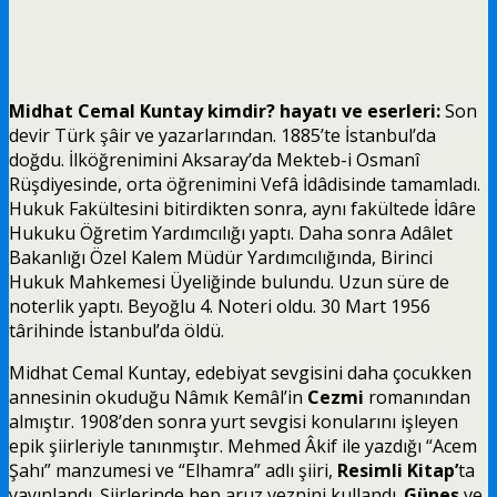
Midhat Cemal Kuntay kimdir? hayatı ve eserleri:
Son
devir Türk şâir ve yazarlarından. 1885’te İstanbul’da
doğdu. İlköğrenimini Aksaray’da Mekteb-i Osmanî
Rüşdiyesinde, orta öğrenimini Vefâ İdâdisinde tamamladı.
Hukuk Fakültesini bitirdikten sonra, aynı fakültede İdâre
Hukuku Öğretim Yardımcılığı yaptı. Daha sonra Adâlet
Bakanlığı Özel
Kalem Müdür Yardımcılığında, Birinci
Hukuk Mahkemesi Üyeliğinde bulundu. Uzun süre de
noterlik yaptı. Beyoğlu 4. Noteri oldu. 30 Mart 1956
târihinde İstanbul’da öldü.
Midhat Cemal Kuntay, edebiyat sevgisini daha çocukken
annesinin okuduğu Nâmık Kemâl’in
Cezmi
romanından
almıştır. 1908’den sonra yurt sevgisi konularını işleyen
epik şiirleriyle tanınmıştır. Mehmed Âkif ile yazdığı “Acem
Şahı” manzumesi ve “Elhamra” adlı şiiri,
Resimli Kitap’
ta
yayınlandı. Şiirlerinde hep aruz veznini kullandı.
Güneş
ve