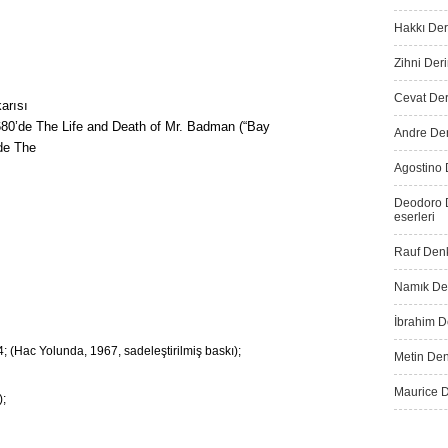
Hakkı Der
Zihni Deri
Cevat Dere
arısı
 1680’de The Life and Death of Mr. Badman (“Bay
Andre Der
de The
Agostino 
Deodoro D
eserleri
Rauf Denk
Namık Den
İbrahim De
; (Hac Yolunda, 1967, sadeleştirilmiş baskı);
Metin Den
Maurice D
);