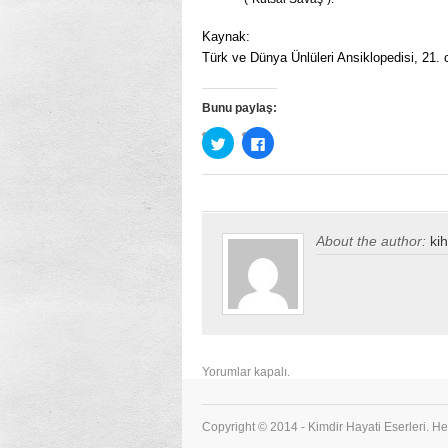
Kaynak:
Türk ve Dünya Ünlüleri Ansiklopedisi, 21. c
Bunu paylaş:
Twitter
Facebook’ta
üzerinde
paylaşmak
paylaşmak
için
için
tıklayın
tıklayın
(Yeni
(Yeni
pencerede
pencerede
açılır)
açılır)
About the author:
ki
Yorumlar kapalı.
Copyright © 2014 - Kimdir Hayati Eserleri. Her