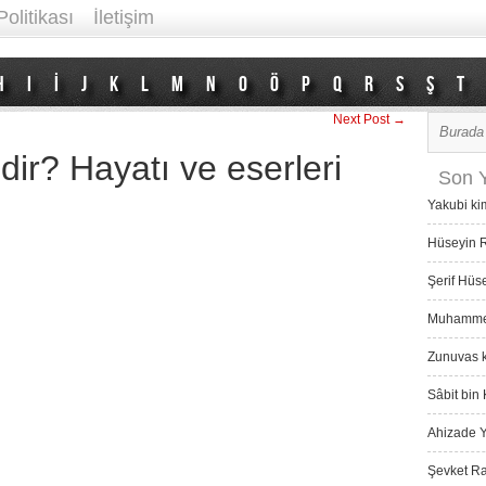
Politikası
İletişim
H
I
İ
J
K
L
M
N
O
Ö
P
Q
R
S
Ş
T
Next Post →
ir? Hayatı ve eserleri
Son Y
Yakubi ki
Hüseyin R
Şerif Hüs
Muhammed 
Zunuvas k
Sâbit bin 
Ahizade Y
Şevket Ra