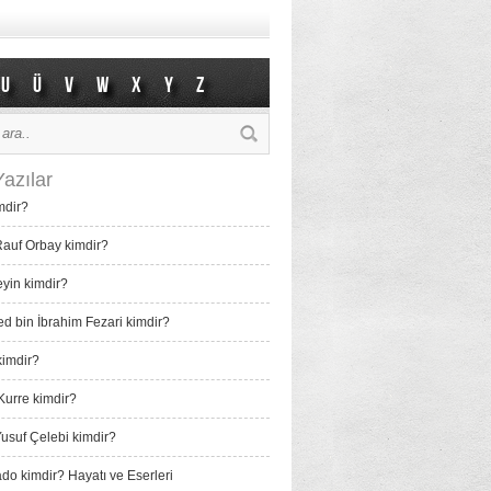
U
Ü
V
W
X
Y
Z
azılar
mdir?
auf Orbay kimdir?
eyin kimdir?
bin İbrahim Fezari kimdir?
imdir?
Kurre kimdir?
usuf Çelebi kimdir?
do kimdir? Hayatı ve Eserleri