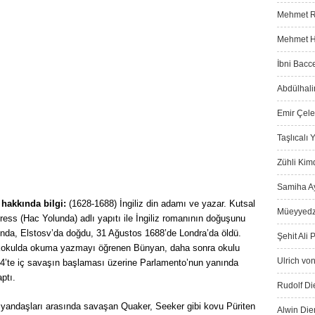
Mehmet Ra
Mehmet Ha
İbni Bacce
Abdülhali
Emir Çeleb
Taşlıcalı
Zühli Kimd
Samiha Ay
hakkında bilgi:
(1628-1688) İngiliz din adamı ve yazar. Kutsal
Müeyyedz
ess (Hac Yolunda) adlı yapıtı ile İngiliz romanının doğuşunu
nında, Elstosv’da doğdu, 31 Ağustos 1688’de Londra’da öldü.
Şehit Ali 
ilkokulda okuma yazmayı öğrenen Bünyan, daha sonra okulu
Ulrich von
644’te iç savaşın başlaması üzerine Parlamento’nun yanında
ptı.
Rudolf Die
l yandaşları arasında savaşan Quaker, Seeker gibi kovu Püriten
Alwin Die