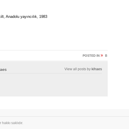
ilt, Anadolu yayıncılık, 1983
»
POSTED IN
B
haes
View all posts by
kihaes
 hakkı saklıdır.