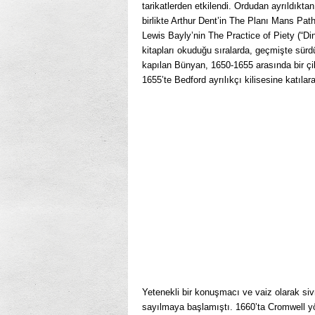
tarikatlerden etkilendi. Ordudan ayrıldıktan
birlikte Arthur Dent’in The Planı Mans Pat
Lewis Bayly’nin The Practice of Piety (“Di
kitapları okuduğu sıralarda, geçmişte sür
kapılan Bünyan, 1650-1655 arasında bir ç
1655’te Bedford ayrılıkçı kilisesine katılar
Yetenekli bir konuşmacı ve vaiz olarak sivr
sayılmaya başlamıştı. 1660’ta Cromwell yö