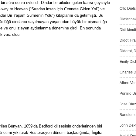
 bir süre sonra evlendi. Dindar bir aileden gelen karısı çeyiziyle
Otto Diels
h-way to Heaven (“Sıradan insan için Cennete Giden Yol”) ve
ndar Bir Yaşam Sürmenin Yolu”) kitaplarını da getirmişti. Bu
Diefenbak
dürdüğü dindarca sayılmayan yaşantıdan büyük bir pişmanlığa
ile ve onu izleyen aydınlanma dönemine girdi. En sonunda
Didi kimdi
ak vaiz oldu.
Didot, Fr
Diderot, D
Emily Dic
Charles D
Albert Ve
Porfirio D
Jose Diaz
Bartolome
John Dext
ilen Bünyan, 1659’da Bedford kilisesinin önderlerinden biri
netimi yıkılarak Restorasyon dönemi başladığında, İngiliz