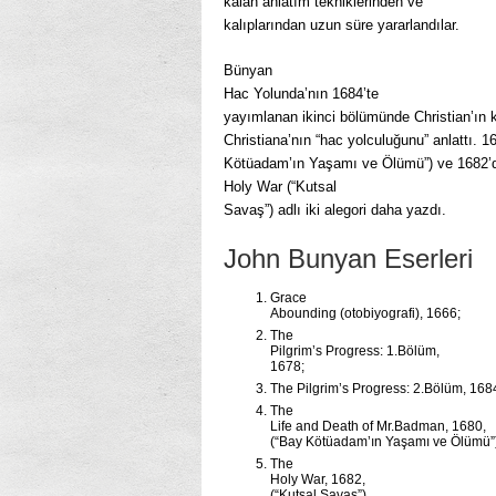
kalan anlatım tekniklerinden ve
kalıplarından uzun süre yararlan­dılar.
Bünyan
Hac Yolunda’nın 1684’te
yayımlanan ikinci bölümünde Christian’ın k
Christiana’nın “hac yolculuğunu” anlattı.
Kötüadam’ın Yaşamı ve Ölümü”) ve 1682’
Holy War (“Kutsal
Savaş”) adlı iki alegori daha yazdı.
John Bunyan Eserleri
Grace
Abounding (otobiyografi), 1666;
The
Pilgrim’s Progress: 1.Bölüm,
1678;
The Pilgrim’s Progress: 2.Bölüm, 1684
The
Life and Death of Mr.Badman, 1680,
(“Bay Kötüadam’ın Yaşamı ve Ölümü”
The
Holy War, 1682,
(“Kutsal Savaş”).