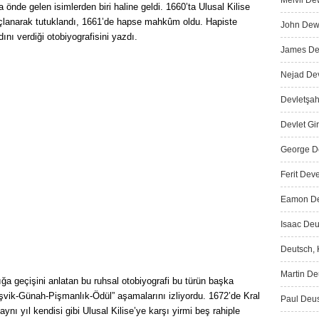
Melvil De
da önde gelen isimlerden biri haline geldi. 1660’ta Ulusal Kilise
çla­narak tutuklandı, 1661’de hapse mahkûm oldu. Ha­piste
John Dewe
ını verdiği otobiyografisini yazdı.
James Dew
Nejad Dev
Devletşah
Devlet Gir
George De
Ferit Deve
Eamon De 
Isaac Deu
Deutsch, K
Martin Deu
ığa geçişini anlatan bu ruhsal otobiyografi bu türün başka
eşvik-Günah-Pişmanlık-Ödül” aşamalarını izliyordu. 1672’de Kral
Paul Deus
; aynı yıl kendisi gibi Ulusal Kilise’ye karşı yirmi beş rahiple