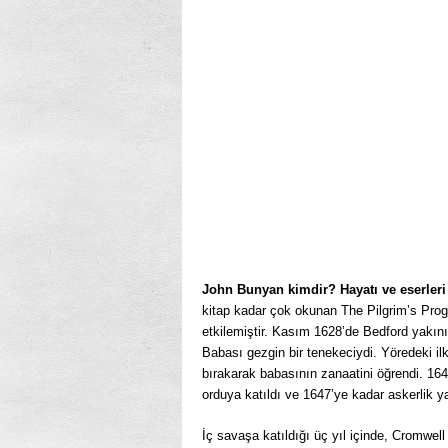
John Bunyan kimdir? Hayatı ve eserleri 
kitap kadar çok okunan The Pilgrim’s Progr
etkile­miştir. Kasım 1628’de Bedford yakı
Babası gezgin bir tenekeciydi. Yöredeki 
bıraka­rak babasının zanaatini öğrendi. 1
orduya katıldı ve 1647’ye kadar askerlik ya
İç savaşa katıldığı üç yıl içinde, Cromwel