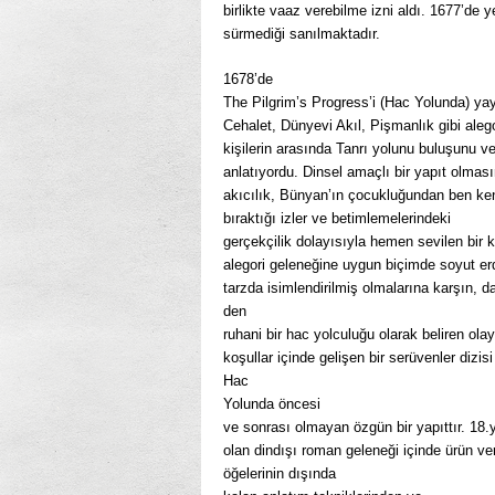
birlikte vaaz verebilme izni aldı. 1677’de
sürmediği sanılmaktadır.
1678’de
The Pilgrim’s Progress’i (Hac Yolunda) yayı
Cehalet, Dünyevi Akıl, Pişmanlık gibi alego
kişilerin arasında Tanrı yolunu buluşunu 
anlatıyordu. Dinsel amaçlı bir yapıt olmas
akıcılık, Bünyan’ın çocukluğundan ben kend
bıraktığı izler ve betimlemelerindeki
gerçekçilik dolayısıyla hemen se­vilen bir ki
alegori geleneğine uygun biçimde soyut er
tarzda isimlendirilmiş olmalarına karşın, 
den
ruhani bir hac yolculuğu olarak beliren o
koşullar içinde gelişen bir serüvenler dizisi 
Hac
Yolunda öncesi
ve sonrası olmayan özgün bir yapıttır. 18.y
olan dindışı roman geleneği içinde ürün ve
öğelerinin dışında