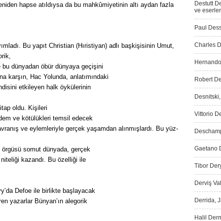
Destutt D
 yeniden hapse atıldıysa da bu mahkûmiyetinin altı aydan fazla
ve eserler
Paul Dess
Charles D
mladı. Bu yapıt Christian (Hıristiyan) adlı başkişisinin Umut,
rik,
Hernando 
ve bu dünyadan öbür dünyaya geçişini
ına karşın, Hac Yolunda, anlatımındaki
Robert De
isini etkileyen halk öykülerinin
Desnitski
tap oldu. Kişileri
Vittorio D
dem ve kötülükleri temsil edecek
davranış ve eylemleriyle gerçek yaşamdan alınmışlardı. Bu yüz­
Deschamps
Gaetano D
lay örgüsü somut dünyada, gerçek
niteliği kazandı. Bu özelliği ile
Tibor Dery
Derviş Vah
y’da Defoe ile birlikte başlayacak
Derrida, 
ren yazarlar Bünyan’ın alegorik
Halil Der