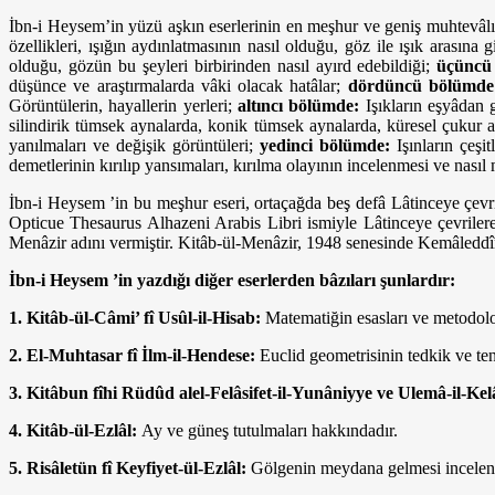
İbn-i Heysem’in yüzü aşkın eserlerinin en meşhur ve geniş muhtevâl
özellikleri, ışığın aydınlatmasının nasıl olduğu, göz ile ışık arasın
olduğu, gözün bu şeyleri birbirinden nasıl ayırd edebildiği;
üçüncü
düşünce ve araştırmalarda vâki olacak hatâlar;
dördüncü bölümde
Görüntülerin, hayallerin yerleri;
altıncı bölümde:
Işıkların eşyâdan 
silindirik tümsek aynalarda, konik tümsek aynalarda, küresel çukur 
yanılmaları ve değişik görüntüleri;
yedinci bölümde:
Işınların çeşit
demetlerinin kırılıp yansımaları, kırılma olayının incelenmesi ve nası
İbn-i Heysem ’in bu meşhur eseri, ortaçağda beş defâ Lâtinceye çevr
Opticue Thesaurus Alhazeni Arabis Libri ismiyle Lâtinceye çevrilere
Menâzir adını vermiştir. Kitâb-ül-Menâzir, 1948 senesinde Kemâleddîn 
İbn-i Heysem ’in yazdığı diğer eserlerden bâzıları şunlardır:
1. Kitâb-ül-Câmi’ fî Usûl-il-Hisab:
Matematiğin esasları ve metodoloji
2. El-Muhtasar fî İlm-il-Hendese:
Euclid geometrisinin tedkik ve ten
3. Kitâbun fîhi Rüdûd alel-Felâsifet-il-Yunâniyye ve Ulemâ-il-Ke
4. Kitâb-ül-Ezlâl:
Ay ve güneş tutulmaları hakkındadır.
5. Risâletün fî Keyfiyet-ül-Ezlâl:
Gölgenin meydana gelmesi incelenmi