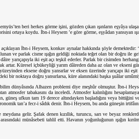
emyüs’ten beri herkes görme işini, gözden çıkan ışınların eşyâya ulaşar
risini ortaya koydu. İbn-i Heysem ’e göre görme, eşyâdan yansıyan ışı
ı açıklayan İbn-i Heysem, konkav aynalar hakkında şöyle demektedir: “G
bulunan ve parlak cisme ışığın geldiği noktada teğet olan bir doğru ile g
âire yarıçapıyla iki eşit açı teşkil ederler. Parlak bir cisimden herhang
arak artar. Küresel içbükeyliği yarım dâireden daha az olan ve ekseni gü
yüzeyinden eksene doğru yansırlar ve eksen üzerinde yarıçapı iki eşit 
rindeki bir noktaya doğru yansırlarsa, küre alanındaki başka şuâlar umû
atı bilim dünyâsında Alhazen problemi diye meşhûr olmuştur. İbn-i Heys
atan atmosfer tabakasını da inceledi. Atmosfer kalınlığını hesaplama
’ın, güneş ufkun tam 19 derece altındayken başladığını veya bittiğini ve
ronomik tan’a fecr-i sâdık denir. İbn-i Heysem, bu anda güneşin irtifâını
 meydana gelir. Şafak denen kızıllık, turuncu, sarı ve beyaz renkler
si arasındaki münâsebeti tahlil etti. Havanın yoğunluğunun ışığın kırı