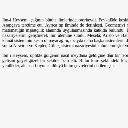
İbn-i Heysem, çağının bütün ilimlerinde otoriteydi. Fevkalâde keski
Arapçaya tercüme etti. Ayrıca tıp ilminde de derinleşti. Geometriyi 
matematiğin inşaatçılık alanında uygulanmasında katkıda bulundu. E
nazariyelerini geliştirerek ilim âlemine sundu. Meselâ; Aristo ve Ba
kâinât sisteminin kesin olmayacağını, uzayda daha başka sistemlerin 
sonra Newton ve Kepler, Güneş sistemi nazariyesini kabullenmişler ve
İbn-i Heysem, optikte gölgenin nasıl meydana geldiğine dâir bir teor
gelişini gâyet güzel bir şekilde îzâh etti. Billur küre şeklindeki kü
yenilikler, altı asır boyunca dünyâ bilim çevrelerini etkilemiştir.