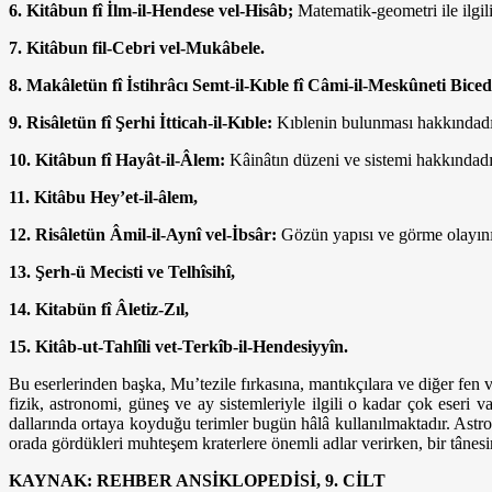
6. Kitâbun fî İlm-il-Hendese vel-Hisâb;
Matematik-geometri ile ilgili
7. Kitâbun fil-Cebri vel-Mukâbele.
8. Makâletün fî İstihrâcı Semt-il-Kıble fî Câmi-il-Meskûneti Biced
9. Risâletün fî Şerhi İtticah-il-Kıble:
Kıblenin bulunması hakkındadı
10. Kitâbun fî Hayât-il-Âlem:
Kâinâtın düzeni ve sistemi hakkındadır
11. Kitâbu Hey’et-il-âlem,
12. Risâletün Âmil-il-Aynî vel-İbsâr:
Gözün yapısı ve görme olayını
13. Şerh-ü Mecisti ve Telhîsihî,
14. Kitabün fî Âletiz-Zıl,
15. Kitâb-ut-Tahlîli vet-Terkîb-il-Hendesiyyîn.
Bu eserlerinden başka, Mu’tezile fırkasına, mantıkçılara ve diğer fen
fizik, astronomi, güneş ve ay sistemleriyle ilgili o kadar çok eseri v
dallarında ortaya koyduğu terimler bugün hâlâ kullanılmaktadır. Astro
orada gördükleri muhteşem kraterlere önemli adlar verirken, bir tânesi
KAYNAK: REHBER ANSİKLOPEDİSİ, 9. CİLT