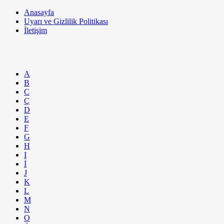
Anasayfa
Uyarı ve Gizlilik Politikası
İletişim
A
B
C
Ç
D
E
F
G
H
I
İ
J
K
L
M
N
O