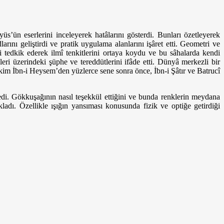
s’ün eserlerini inceleyerek hatâlarını gösterdi. Bunları özetleyerek
ını geliştirdi ve pratik uygulama alanlarını işâret etti. Geometri ve
 tedkik ederek ilmî tenkitlerini ortaya koydu ve bu sâhalarda kendi
eri üzerindeki şüphe ve tereddütlerini ifâde etti. Dünyâ merkezli bir
kim İbn-i Heysem’den yüzlerce sene sonra önce, İbn-i Şâtır ve Batrucî
nedi. Gökkuşağının nasıl teşekkül ettiğini ve bunda renklerin meydana
ıkladı. Özellikle ışığın yansıması konusunda fizik ve optiğe getirdiği