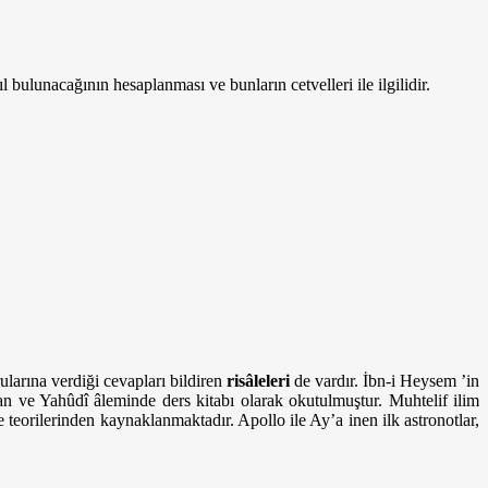
ulunacağının hesaplanması ve bunların cetvelleri ile ilgilidir.
ularına verdiği cevapları bildiren
risâleleri
de vardır. İbn-i Heysem ’in
tiyan ve Yahûdî âleminde ders kitabı olarak okutulmuştur. Muhtelif ilim
teorilerinden kaynaklanmaktadır. Apollo ile Ay’a inen ilk astronotlar,