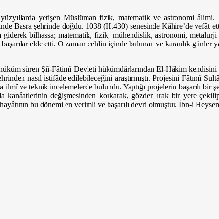
yüzyıllarda yetişen Müslüman fizik, matematik ve astronomi âlimi.
inde Basra şehrinde doğdu.
1038 (H.430) senesinde Kâhire’de vefât etti
 giderek bilhassa; matematik, fizik, mühendislik, astronomi, metalurji 
başarılar elde etti. O zaman cehlin içinde bulunan ve karanlık günler y
.
 hüküm süren Şiî-Fâtimî Devleti hükümdârlarından El-Hâkim kendisini Mı
rinden nasıl istifâde edilebileceğini araştırmıştı. Projesini Fâtımî Sul
ca ilmî ve teknik incelemelerde bulundu. Yaptığı projelerin başarılı bi
 kanâatlerinin değişmesinden korkarak, gözden ırak bir yere çekili
 hayâtının bu dönemi en verimli ve başarılı devri olmuştur. İbn-i Heysem,