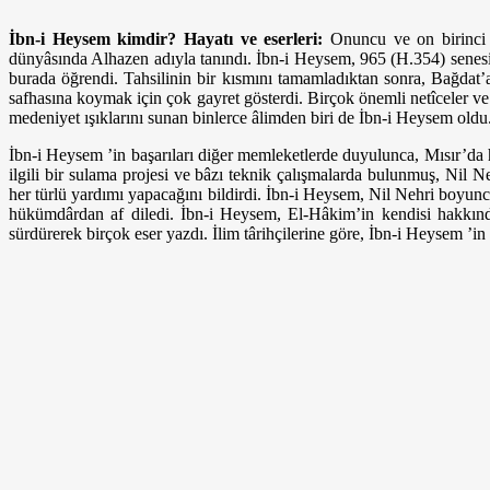
İbn-i Heysem kimdir? Hayatı ve eserleri:
Onuncu ve on birinci 
dünyâsında Alhazen adıyla tanındı. İbn-i Heysem, 965 (H.354) senes
burada öğrendi. Tahsilinin bir kısmını tamamladıktan sonra, Bağdat’a
safhasına koymak için çok gayret gösterdi. Birçok önemli netîceler ve 
medeniyet ışıklarını sunan binlerce âlimden biri de İbn-i Heysem oldu
İbn-i Heysem ’in başarıları diğer memleketlerde duyulunca, Mısır’da
ilgili bir sulama projesi ve bâzı teknik çalışmalarda bulunmuş, Nil Neh
her türlü yardımı yapacağını bildirdi. İbn-i Heysem, Nil Nehri boyun
hükümdârdan af diledi. İbn-i Heysem, El-Hâkim’in kendisi hakkında
sürdürerek birçok eser yazdı. İlim târihçilerine göre, İbn-i Heysem ’in