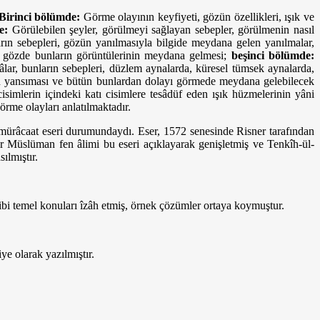
Birinci bölümde:
Görme olayının keyfiyeti, gözün özellikleri, ışık ve
e:
Görülebilen şeyler, görülmeyi sağlayan sebepler, görülmenin nasıl
 sebepleri, gözün yanılmasıyla bilgide meydana gelen yanılmalar,
, gözde bunların görüntülerinin meydana gelmesi;
beşinci bölümde:
lar, bunların sebepleri, düzlem aynalarda, küresel tümsek aynalarda,
arın yansıması ve bütün bunlardan dolayı görmede meydana gelebilecek
f cisimlerin içindeki katı cisimlere tesâdüf eden ışık hüzmelerinin yâni
örme olayları anlatılmaktadır.
 mürâcaat eseri durumundaydı. Eser, 1572 senesinde Risner tarafından
ir Müslüman fen âlimi bu eseri açıklayarak genişletmiş ve Tenkîh-ül-
ılmıştır.
gibi temel konuları îzâh etmiş, örnek çözümler ortaya koymuştur.
ye olarak yazılmıştır.