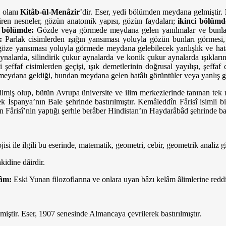
ı olanı
Kitâb-ül-Menâzir
’dir. Eser, yedi bölümden meydana gelmiştir.
a giren nesneler, gözün anatomik yapısı, gözün faydaları;
ikinci bölümd
 bölümde:
Gözde veya görmede meydana gelen yanılmalar ve bunların
:
Parlak cisimlerden ışığın yansıması yoluyla gözün bunları görmesi
göze yansıması yoluyla görmede meydana gelebilecek yanlışlık ve hatâ
aynalarda, silindirik çukur aynalarda ve konik çukur aynalarda ışıkl
li şeffaf cisimlerden geçişi, ışık demetlerinin doğrusal yayılışı, şeffa
l meydana geldiği, bundan meydana gelen hatâlı görüntüler veya yanlış g
ilmiş olup, bütün Avrupa üniversite ve ilim merkezlerinde tanınan tek
k İspanya’nın Bale şehrinde bastırılmıştır. Kemâleddîn Fârisî isimli b
Fârisî’nin yaptığı şerhle berâber Hindistan’ın Haydarâbâd şehrinde bas
si ile ilgili bu eserinde, matematik, geometri, cebir, geometrik analiz 
kidine dâirdir.
lâm:
Eski Yunan filozoflarına ve onlara uyan bâzı kelâm âlimlerine reddi
ştir. Eser, 1907 senesinde Almancaya çevrilerek bastırılmıştır.