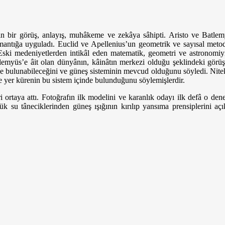
n bir görüş, anlayış, muhâkeme ve zekâya sâhipti. Aristo ve Batlemyü
mantığa uyguladı. Euclid ve Apellenius’un geometrik ve sayısal metodlar
ski medeniyetlerden intikâl eden matematik, geometri ve astronomiyi
tlemyüs’e âit olan dünyânın, kâinâtın merkezi olduğu şeklindeki görüşl
de bulunabileceğini ve güneş sisteminin mevcud olduğunu söyledi. Nite
 yer kürenin bu sistem içinde bulunduğunu söylemişlerdir.
i ortaya attı. Fotoğrafın ilk modelini ve karanlık odayı ilk defâ o de
çük su tâneciklerinden güneş ışığının kırılıp yansıma prensiplerini aç