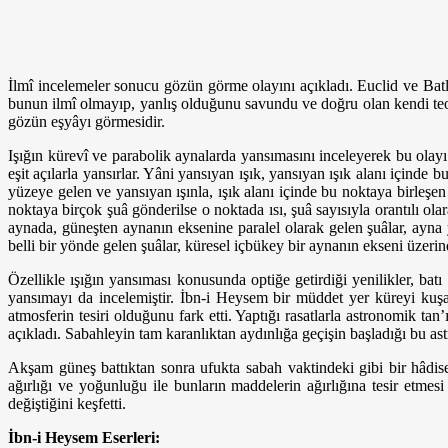
İlmî incelemeler sonucu gözün görme olayını açıkladı. Euclid ve Batl
bunun ilmî olmayıp, yanlış olduğunu savundu ve doğru olan kendi teo
gözün eşyâyı görmesidir.
Işığın kürevî ve parabolik aynalarda yansımasını inceleyerek bu olay
eşit açılarla yansırlar. Yâni yansıyan ışık, yansıyan ışık alanı içinde 
yüzeye gelen ve yansıyan ışınla, ışık alanı içinde bu noktaya birleşen d
noktaya birçok şuâ gönderilse o noktada ısı, şuâ sayısıyla orantılı ol
aynada, güneşten aynanın eksenine paralel olarak gelen şuâlar, ayna 
belli bir yönde gelen şuâlar, küresel içbükey bir aynanın ekseni üze
Özellikle ışığın yansıması konusunda optiğe getirdiği yenilikler, b
yansımayı da incelemiştir. İbn-i Heysem bir müddet yer küreyi kuş
atmosferin tesiri olduğunu fark etti. Yaptığı rasatlarla astronomik tan
açıkladı. Sabahleyin tam karanlıktan aydınlığa geçişin başladığı bu ast
Akşam güneş battıktan sonra ufukta sabah vaktindeki gibi bir hâdise
ağırlığı ve yoğunluğu ile bunların maddelerin ağırlığına tesir etme
değiştiğini keşfetti.
İbn-i Heysem Eserleri: