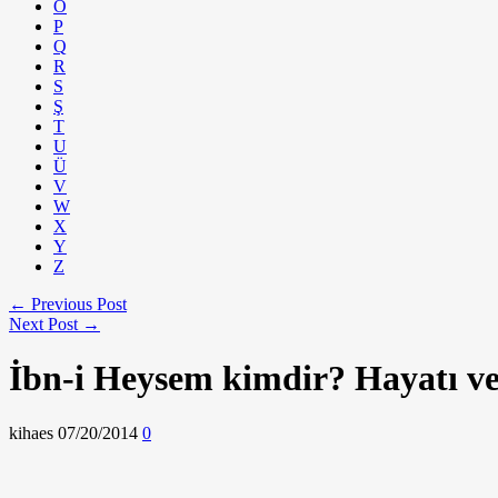
Ö
P
Q
R
S
Ş
T
U
Ü
V
W
X
Y
Z
← Previous Post
Next Post →
İbn-i Heysem kimdir? Hayatı ve 
kihaes
07/20/2014
0