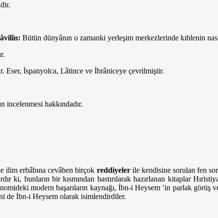
dir.
âvilîn:
Bütün dünyânın o zamanki yerleşim merkezlerinde kıblenin nasıl b
r.
. Eser, İspanyolca, Lâtince ve İbrâniceye çevrilmiştir.
n incelenmesi hakkındadır.
 ve ilim erbâbına cevâben birçok
reddiyeler
ile kendisine sorulan fen sor
ardır ki, bunların bir kısmından bastırılarak hazırlanan kitaplar Hıris
nomideki modern başarıların kaynağı, İbn-i Heysem ’in parlak görüş ve 
ni de İbn-i Heysem olarak isimlendirdiler.