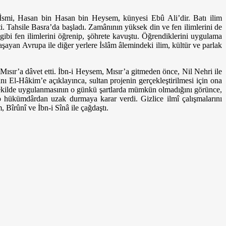
 İsmi, Hasan bin Hasan bin Heysem, künyesi Ebû Ali’dir. Batı ilim
. Tahsile Basra’da başladı. Zamânının yüksek din ve fen ilimlerini de
gibi fen ilimlerini öğrenip, şöhrete kavuştu. Öğrendiklerini uygulama
aşayan Avrupa ile diğer yerlere İslâm âlemindeki ilim, kültür ve parlak
sır’a dâvet etti. İbn-i Heysem, Mısır’a gitmeden önce, Nil Nehri ile
tânı El-Hâkim’e açıklayınca, sultan projenin gerçekleştirilmesi için ona
r şekilde uygulanmasının o günkü şartlarda mümkün olmadığını görünce,
p hükümdârdan uzak durmaya karar verdi. Gizlice ilmî çalışmalarını
 Bîrûnî ve İbn-i Sînâ ile çağdaştı.