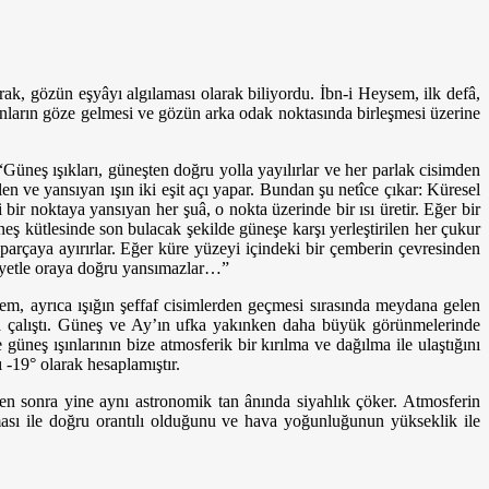
ak, gözün eşyâyı algılaması olarak biliyordu. İbn-i Heysem, ilk defâ,
nların göze gelmesi ve gözün arka odak noktasında birleşmesi üzerine
üneş ışıkları, güneşten doğru yolla yayılırlar ve her parlak cisimden
elen ve yansıyan ışın iki eşit açı yapar. Bundan şu netîce çıkar: Küresel
i bir noktaya yansıyan her şuâ, o nokta üzerinde bir ısı üretir. Eğer bir
neş kütlesinde son bulacak şekilde güneşe karşı yerleştirilen her çukur
parçaya ayırırlar. Eğer küre yüzeyi içindeki bir çemberin çevresinden
miyetle oraya doğru yansımazlar…”
em, ayrıca ışığın şeffaf cisimlerden geçmesi sırasında meydana gelen
ya çalıştı. Güneş ve Ay’ın ufka yakınken daha büyük görünmelerinde
 güneş ışınlarının bize atmosferik bir kırılma ve dağılma ile ulaştığını
 -19° olarak hesaplamıştır.
den sonra yine aynı astronomik tan ânında siyahlık çöker. Atmosferin
lması ile doğru orantılı olduğunu ve hava yoğunluğunun yükseklik ile