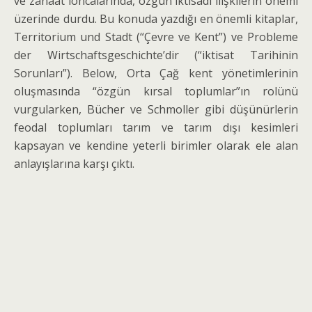
ve zanaat loncalarında, özgün iktisadı ilişkilerin önemi
üzerinde durdu. Bu konuda yazdığı en önemli kitaplar,
Territorium und Stadt (“Çevre ve Kent”) ve Probleme
der Wirtschaftsgeschichte’dir (“iktisat Tarihinin
Sorunları”). Below, Orta Çağ kent yöne­timlerinin
oluşmasında “özgün kırsal toplumlar”ın rolünü
vurgularken, Bücher ve Schmoller gibi düşü­nürlerin
feodal toplumları tarım ve tarım dışı kesimle­ri
kapsayan ve kendine yeterli birimler olarak ele alan
anlayışlarına karşı çıktı.