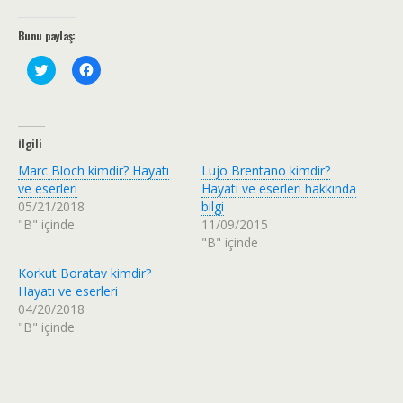
Bunu paylaş:
T
F
w
a
i
c
t
e
t
b
e
o
r
o
İlgili
ü
k
z
'
Marc Bloch kimdir? Hayatı
Lujo Brentano kimdir?
e
t
r
a
ve eserleri
Hayatı ve eserleri hakkında
i
p
05/21/2018
bilgi
n
a
d
y
"B" içinde
11/09/2015
e
l
"B" içinde
p
a
a
ş
y
m
Korkut Boratav kimdir?
l
a
a
k
Hayatı ve eserleri
ş
i
04/20/2018
m
ç
a
i
"B" içinde
k
n
i
t
ç
ı
i
k
n
l
t
a