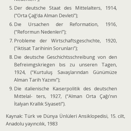
Der deutsche Staat des Mittelalters, 1914,
(“Orta Çağ’da Alman Devleti”);
Dıe Ursachen der Reformation, 1916,
(“Reformun Neden­leri”);
Probleme der Wirtschaftsgeschıchte, 1920,
(“iktisat Tarihinin Sorunları”);
Dıe deutsche Geschichtsschreibung von den
Befreiımgskriegen bıs zu unseren Tagen,
1924, (“Kurtuluş Savaşlarından Günümüze
Alman Tarih Yazı­mı”);
Die ıtalienische Kaıserpolitik des deutschen
Mıttelal- ters, 1927, (“Alman Orta Çağı’nın
İtalyan Krallık Siya­seti”).
Kaynak: Türk ve Dünya Ünlüleri Ansiklopedisi, 15. cilt,
Anadolu yayıncılık, 1983