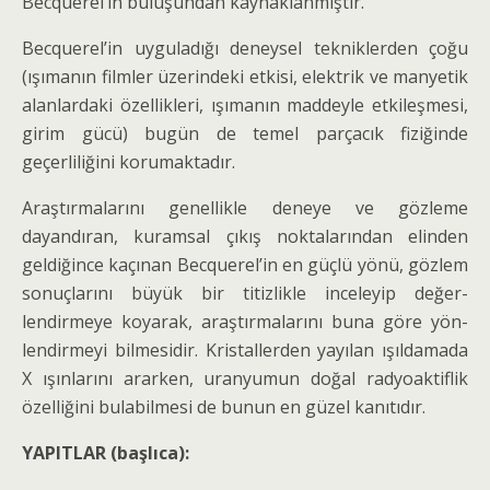
Becquerel’in buluşundan kaynaklanmıştır.
Becquerel’in uyguladığı deneysel tekniklerden çoğu
(ışımanın filmler üzerindeki etkisi, elektrik ve manyetik
alanlardaki özellikleri, ışımanın maddeyle etkileşmesi,
girim gücü) bugün de temel parçacık fiziğinde
geçerliliğini korumaktadır.
Araştırmalarını genellikle deneye ve gözleme
dayandıran, kuramsal çıkış noktalarından elinden
geldiğince kaçınan Becquerel’in en güçlü yönü, göz­lem
sonuçlarını büyük bir titizlikle inceleyip değer­
lendirmeye koyarak, araştırmalarını buna göre yön­
lendirmeyi bilmesidir. Kristallerden yayılan ışıldama­da
X ışınlarını ararken, uranyumun doğal radyoaktif­lik
özelliğini bulabilmesi de bunun en güzel kanıtıdır.
YAPITLAR (başlıca):