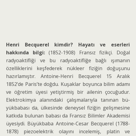
Henri Becquerel kimdir? Hayatı ve eserleri
hakkında bilgi:
(1852-1908) Fransız fizikçi. Doğal
radyoaktifliği ve bu radyoaktifliğe bağlı ışımanın
özelliklerini keşfederek nükleer fizi­ğin doğuşunu
hazırlamıştır. Antoine-Henri Becquerel 15 Aralık
1852’de Pa­ris’te doğdu. Kuşaklar boyunca
bilim adamı
ve öğretim üyesi yetiştirmiş bir ailenin çocuğudur.
Elektrokimya alanındaki çalışmalarıyla tanınan bü­
yükbabası da, ülkesinde deneysel fiziğin gelişmesine
katkıda bulunan babası da Fransız Bilimler Akademi­si
üyesiydi. Büyükbaba Antoine-Cesar Becquerel (1788-
1878) piezoelektrik olayını incelemiş, platin ve