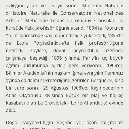
evliliğini yaptı ve iki yıl sonra Museum National
d’Histoire Naturelle ile Conservatoire National des
Arts et Metiers’de babasının ölümüyle boşalan iki
kürsüde fizik profesörlüğüne atandı. 1894’te Köprü ve
Yollar İdaresi’nde baş mühendisliğe yükseltildi, 1895’te
de Ecole Polytechnique’te fizik profesörlüğü­ne
getirildi. Böylece, doğal radyoaktiflik üzerinde
çalışmaya başladığı 1896 yılında, Paris’in üç büyük
eğitim kurumunda birden ders veriyordu. 1908’de
Bilimler Akademisi’nin başkanlığına, aynı yılın Tem­muz
ayında da daimi sekreterliğine getirilen Becquerel, kısa
bir süre sonra, 25 Ağustos 1908’de, kayınpederinin
Atlas Okyanusu kıyısında küçük bir plaj ve balıkçı
kasabası olan Le Croisic’teki (Loire-Atlantique) evinde
öldü.
Doğal radyoaktifliğin keşfine yol açan çalışmala­rı