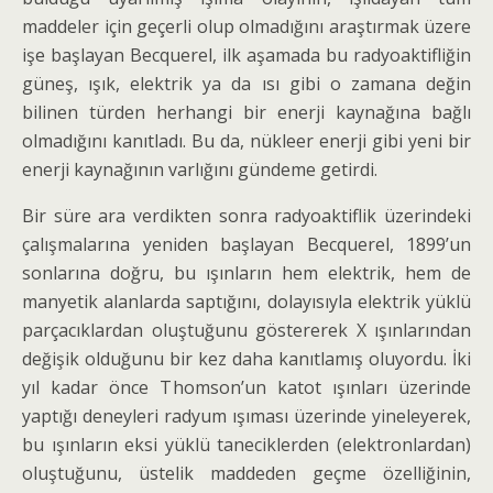
maddeler için geçerli olup olmadığını araştırmak üzere
işe başlayan Becquerel, ilk aşamada bu radyo­aktifliğin
güneş, ışık, elektrik ya da ısı gibi o zamana değin
bilinen türden herhangi bir enerji kaynağına bağlı
olmadığını kanıtladı. Bu da, nükleer enerji gibi yeni bir
enerji kaynağının varlığını gündeme getirdi.
Bir süre ara verdikten sonra radyoaktiflik üzerin­deki
çalışmalarına yeniden başlayan Becquerel, 1899’un
sonlarına doğru, bu ışınların hem elektrik, hem de
manyetik alanlarda saptığını, dolayısıyla elektrik yüklü
parçacıklardan oluştuğunu göstererek X ışınlarından
değişik olduğunu bir kez daha kanıtla­mış oluyordu. İki
yıl kadar önce Thomson’un katot ışınları üzerinde
yaptığı deneyleri radyum ışıması üzerinde yineleyerek,
bu ışınların eksi yüklü tanecik­lerden (elektronlardan)
oluştuğunu, üstelik maddeden geçme özelliğinin,