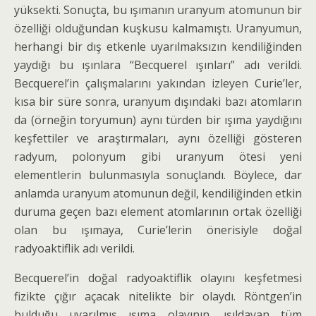
yüksekti. Sonuçta, bu ışımanın uranyum atomu­nun bir
özelliği olduğundan kuşkusu kalmamıştı. Uranyumun,
herhangi bir dış etkenle uyarılmaksızın kendiliğinden
yaydığı bu ışınlara “Becquerel ışınları” adı verildi.
Becquerel’in çalışmalarını yakından izle­yen Curie’ler,
kısa bir süre sonra, uranyum dışındaki bazı atomların
da (örneğin toryumun) aynı türden bir ışıma yaydığını
keşfettiler ve araştırmaları, aynı özel­liği gösteren
radyum, polonyum gibi uranyum ötesi yeni
elementlerin bulunmasıyla sonuçlandı. Böylece, dar
anlamda uranyum atomunun değil, kendiliğinden etkin
duruma geçen bazı element atomlarının ortak özelliği
olan bu ışımaya, Curie’lerin önerisiyle doğal
radyoaktiflik adı verildi.
Becquerel’in doğal radyoaktiflik olayını keşfet­mesi
fizikte çığır açacak nitelikte bir olaydı. Röntgen’in
bulduğu uyarılmış ışıma olayının, ışıldayan tüm