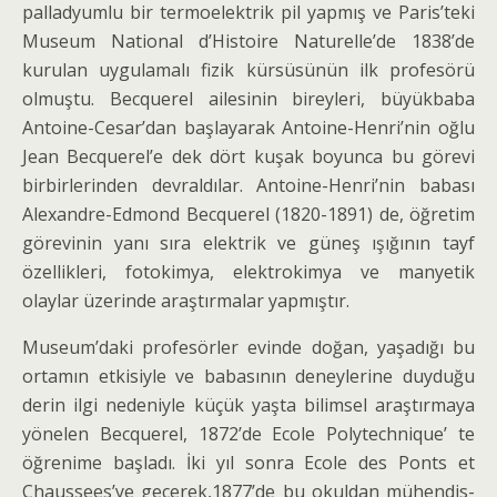
palladyumlu bir termoelektrik pil yapmış ve Paris’te­ki
Museum National d’Histoire Naturelle’de 1838’de
kurulan uygulamalı fizik kürsüsünün ilk profesörü
olmuştu. Becquerel ailesinin bireyleri, büyükbaba
Antoine-Cesar’dan başlayarak Antoine-Henri’nin oğlu
Jean Becquerel’e dek dört kuşak boyunca bu görevi
birbirlerinden devraldılar. Antoine-Henri’nin babası
Alexandre-Edmond Becquerel (1820-1891) de, öğretim
görevinin yanı sıra elektrik ve güneş ışığının tayf
özellikleri, fotokimya, elektrokimya ve manyetik
olaylar üzerinde araştırmalar yapmıştır.
Museum’daki profesörler evinde doğan, yaşadığı bu
ortamın etkisiyle ve babasının deneylerine duydu­ğu
derin ilgi nedeniyle küçük yaşta bilimsel araştırma­ya
yönelen Becquerel, 1872’de Ecole Polytechnique’ te
öğrenime başladı. İki yıl sonra Ecole des Ponts et
Chaussees’ye geçerek,1877’de bu okuldan mühendis­