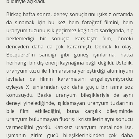
bildiriyle açıkladı.
Birkaç hafta sonra, deney sonuçlarını ışıksız ortamda
da sınamak için bu kez hem fotoğraf filmini, hem
uranyum tuzunu ışık geçirmez kağıtlara sardı­ğında, hiç
beklemediği bir sonuçla karşılaştı: film, önceki
deneyden daha da çok kararmıştı. Demek ki olay,
Becquerel’in sandığı gibi güneş ışınlarına, hatta
herhangi bir dış enerji kaynağına bağlı değildi. Üste­lik,
uranyum tuzu ile film arasına yerleştirdiği alüminyum
levhalar da filmin kararmasını engelleyemiyordu;
öyleyse X ışınlarından çok daha güçlü bir ışıma söz
konusuydu. Başka uranyum bileşikleriyle de aynı
deneyi yinelediğinde, ışıldamayan uranyum tuzlarının
bile filmi etkilediğini, buna karşılık bileşi­minde
uranyum bulunmayan flüorışıl kristallerin aynı sonucu
vermediğini gördü. Katıksız uranyum meta­linde ise,
ışımanın girim gücü bileşiklerinkinden çok daha