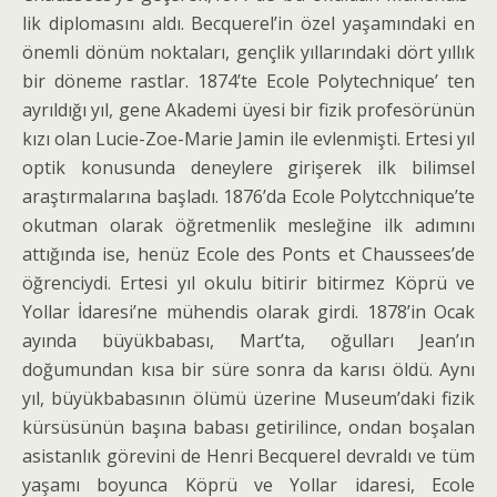
lik diplomasını aldı. Becquerel’in özel yaşamındaki en
önemli dönüm noktaları, gençlik yıllarındaki dört yıllık
bir döneme rastlar. 1874’te Ecole Polytechnique’ ten
ayrıldığı yıl, gene Akademi üyesi bir fizik profesörünün
kızı olan Lucie-Zoe-Marie Jamin ile evlenmişti. Ertesi yıl
optik konusunda deneylere girişerek ilk bilimsel
araştırmalarına başladı. 1876’da Ecole Polytcchnique’te
okutman olarak öğretmenlik mesleğine ilk adımını
attığında ise, henüz Ecole des Ponts et Chaussees’de
öğrenciydi. Ertesi yıl okulu bitirir bitirmez Köprü ve
Yollar İdaresi’ne mühendis olarak girdi. 1878’in Ocak
ayında büyükbabası, Mart’ta, oğulları Jean’ın
doğumundan kısa bir süre sonra da karısı öldü. Aynı
yıl, büyükbabasının ölümü üzerine Museum’daki fizik
kürsüsünün başına babası getirilince, ondan boşalan
asistanlık görevini de Henri Becquerel devraldı ve tüm
yaşamı boyunca Köprü ve Yollar idaresi, Ecole