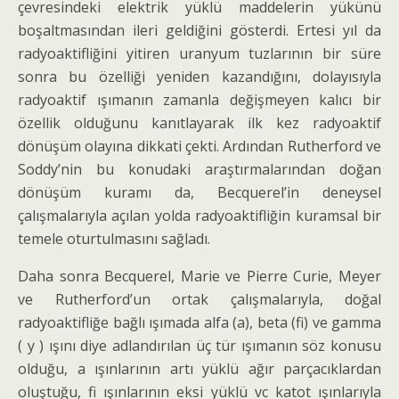
çevresindeki elektrik yüklü mad­delerin yükünü
boşaltmasından ileri geldiğini göster­di. Ertesi yıl da
radyoaktifliğini yitiren uranyum tuzlarının bir süre
sonra bu özelliği yeniden kazandı­ğını, dolayısıyla
radyoaktif ışımanın zamanla değiş­meyen kalıcı bir
özellik olduğunu kanıtlayarak ilk kez radyoaktif
dönüşüm olayına dikkati çekti. Ardından Rutherford ve
Soddy’nin bu konudaki araştırmaların­dan doğan
dönüşüm kuramı da, Becquerel’in deneysel
çalışmalarıyla açılan yolda radyoaktifliğin kuramsal bir
temele oturtulmasını sağladı.
Daha sonra Becquerel, Marie ve Pierre Curie, Meyer
ve Rutherford’un ortak çalışmalarıyla, doğal
radyoaktifliğe bağlı ışımada alfa (a), beta (fi) ve gamma
( y ) ışını diye adlandırılan üç tür ışımanın söz konusu
olduğu, a ışınlarının artı yüklü ağır parçacık­lardan
oluştuğu, fi ışınlarının eksi yüklü vc katot ışınlarıyla