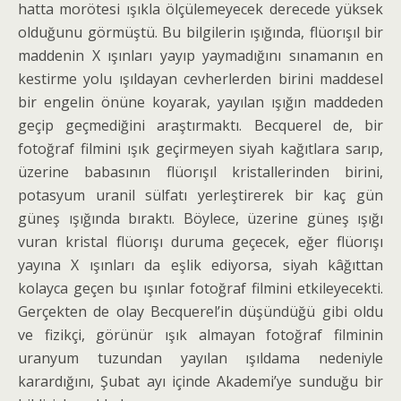
hatta morötesi ışıkla ölçülemeyecek derecede yüksek
olduğunu görmüştü. Bu bilgilerin ışığında, flüorışıl bir
maddenin X ışınları yayıp yaymadığını sınamanın en
kestirme yolu ışıldayan cevherlerden birini maddesel
bir engelin önüne koyarak, yayılan ışığın maddeden
geçip geçmediğini araştırmaktı. Becquerel de, bir
fotoğraf filmini ışık geçirmeyen siyah kağıtlara sarıp,
üzerine babasının flüorışıl kristallerin­den birini,
potasyum uranil sülfatı yerleştirerek bir kaç gün
güneş ışığında bıraktı. Böylece, üzerine güneş ışığı
vuran kristal flüorışı duruma geçecek, eğer flüorışı
yayına X ışınları da eşlik ediyorsa, siyah kâğıttan
kolayca geçen bu ışınlar fotoğraf filmini etkileyecekti.
Gerçekten de olay Becquerel’in düşün­düğü gibi oldu
ve fizikçi, görünür ışık almayan fotoğraf filminin
uranyum tuzundan yayılan ışıldama nedeniyle
karardığını, Şubat ayı içinde Akademi’ye sunduğu bir