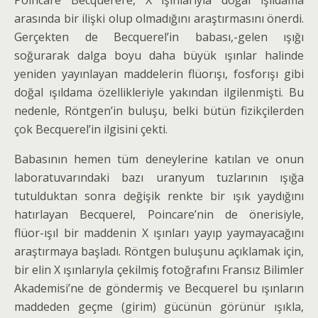
arasında bir ilişki olup olmadığını araştırma­sını önerdi.
Gerçekten de Becquerel’in babası,-gelen ışığı
soğurarak dalga boyu daha büyük ışınlar halinde
yeniden yayınlayan maddelerin flüorışı, fosforışı gibi
doğal ışıldama özellikleriyle yakından ilgilenmişti. Bu
nedenle, Röntgen’in buluşu, belki bütün fizikçilerden
çok Becquerel’in ilgisini çekti.
Babasının hemen tüm deneylerine katılan ve onun
laboratuvarındaki bazı uranyum tuzlarının ışığa
tutulduktan sonra değişik renkte bir ışık yaydığını
hatırlayan Becquerel, Poincare’nin de önerisiyle,
flüor-­ışıl bir maddenin X ışınları yayıp yaymayacağını
araştırmaya başladı. Röntgen buluşunu açıklamak için,
bir elin X ışınlarıyla çekilmiş fotoğrafını Fransız Bilimler
Akademisi’ne de göndermiş ve Becquerel bu ışınların
maddeden geçme (girim) gücünün görünür ışıkla,