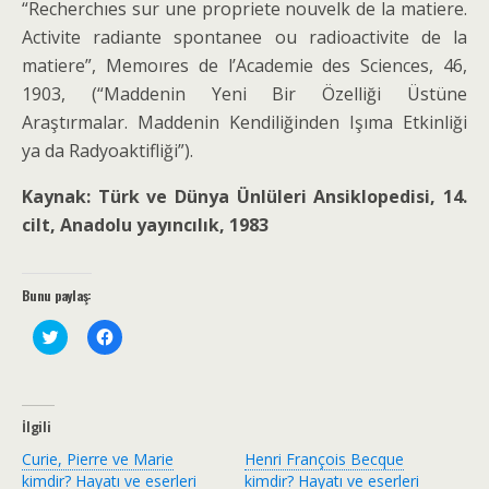
“Recherchıes sur une propriete nouvelk de la matiere.
Activite radiante spontanee ou radioactivite de la
matiere”, Memoıres de l’Academie des Sciences, 46,
1903, (“Maddenin Yeni Bir Özelliği Üstüne
Araştırmalar. Maddenin Kendiliğinden Işıma Etkinliği
ya da Radyoaktifliği”).
Kaynak: Türk ve Dünya Ünlüleri Ansiklopedisi, 14.
cilt, Anadolu yayıncılık, 1983
Bunu paylaş:
T
F
w
a
i
c
t
e
t
b
e
o
r
o
İlgili
ü
k
z
'
Curie, Pierre ve Marie
Henri François Becque
e
t
r
a
kimdir? Hayatı ve eserleri
kimdir? Hayatı ve eserleri