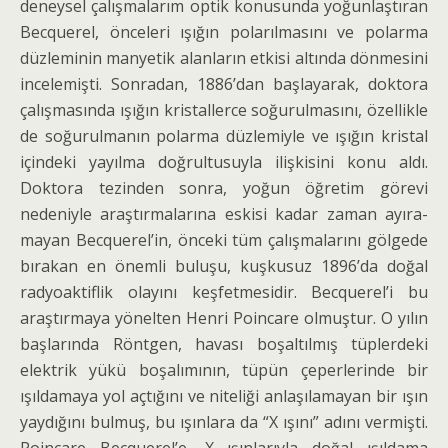
deneysel çalışmalarım optik konusunda yoğunlaştıran
Becquerel, önceleri ışığın polarılmasını ve polarma
düzleminin manyetik alanların etkisi altında dönmesi­ni
incelemişti. Sonradan, 1886’dan başlayarak, dokto­ra
çalışmasında ışığın kristallerce soğurulmasını, özel­likle
de soğurulmanın polarma düzlemiyle ve ışığın kristal
içindeki yayılma doğrultusuyla ilişkisini konu aldı.
Doktora tezinden sonra, yoğun öğretim görevi
nedeniyle araştırmalarına eskisi kadar zaman ayıra-
mayan Becquerel’in, önceki tüm çalışmalarını gölgede
bırakan en önemli buluşu, kuşkusuz 1896’da doğal
radyoaktiflik olayını keşfetmesidir. Becquerel’i bu
araştırmaya yönelten Henri Poincare olmuştur. O yılın
başlarında Röntgen, havası boşaltılmış tüplerde­ki
elektrik yükü boşalımının, tüpün çeperlerinde bir
ışıldamaya yol açtığını ve niteliği anlaşılamayan bir ışın
yaydığını bulmuş, bu ışınlara da “X ışını” adını vermişti.
Poincare Becquerel’e, X ışınlarıyla doğal ışıldama