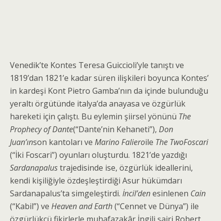
Venedik’te Kontes Teresa Guiccioli’yle tanıştı ve
1819’dan 1821’e kadar süren ilişkileri boyunca Kontes’
in kardeşi Kont Pietro Gamba’nın da içinde bulunduğu
yeraltı örgütünde italya’da anayasa ve özgürlük
hareketi için çalıştı. Bu eylemin şiirsel yönünü
The
Prophecy of Dante
(“Dante’nin Kehaneti”),
Don
Juan’ın
son kantoları ve
Marino Faliero
ile
The Two
Foscari
(“İki Foscari”) oyunları oluşturdu. 1821’de yazdığı
Sardanapalus
trajedisinde ise, özgürlük ideallerini,
kendi kişiliğiyle özdeşleştirdiği Asur hükümdarı
Sardanapalus’ta simgeleştirdi.
İncil’den
esinlenen
Cain
(“Kabil”) ve
Heaven and Earth
(“Cennet ve Dünya”) ile
özgürlükçü fikirlerle muhafazakâr İngili şairi Robert