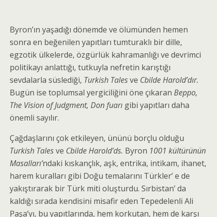
Byron’ın yaşadığı dönemde ve ölümünden hemen
sonra en beğenilen yapıtları tumturaklı bir dille,
egzotik ülkelerde, özgürlük kahramanlığı ve devrimci
politikayı anlattığı, tutkuyla nefretin karıştığı
sevdalarla süslediği,
Turkish Tales
ve
Cbilde Harold’dır.
Bugün ise toplumsal yergiciliğini öne çıkaran
Beppo,
The Vision of Judgment, Don fuarı
gibi yapıtları daha
önemli sayılır.
Çağdaşlarını çok etkileyen, ününü borçlu olduğu
Turkish Tales
ve
Cbilde Harold’ds.
Byron
1001 kültürünün
Masalları’
ndaki kıskançlık, aşk, entrika, intikam, ihanet,
harem kuralları gibi Doğu temalarını Türkler’ e de
yakıştırarak bir Türk miti oluşturdu. Sırbistan’ da
kaldığı sırada kendisini misafir eden Tepedelenli Ali
Paşa’yı, bu yapıtlarında, hem korkutan, hem de karşı