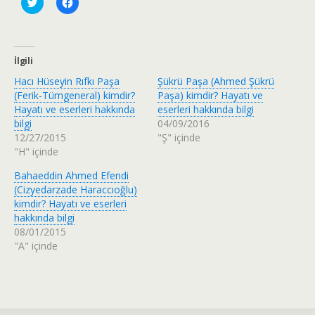
T
F
w
a
i
c
t
e
t
b
e
o
r
o
İlgili
ü
k
z
'
Hacı Hüseyin Rıfkı Paşa
Şükrü Paşa (Ahmed Şükrü
e
t
r
a
(Ferik-Tümgeneral) kimdir?
Paşa) kimdir? Hayatı ve
i
p
Hayatı ve eserleri hakkında
eserleri hakkında bilgi
n
a
d
y
bilgi
04/09/2016
e
l
12/27/2015
"Ş" içinde
p
a
a
ş
"H" içinde
y
m
l
a
a
k
Bahaeddin Ahmed Efendi
ş
i
(Cizyedarzade Haraccıoğlu)
m
ç
a
i
kimdir? Hayatı ve eserleri
k
n
hakkında bilgi
i
t
ç
ı
08/01/2015
i
k
"A" içinde
n
l
t
a
ı
y
k
ı
l
n
a
(
y
Y
ı
e