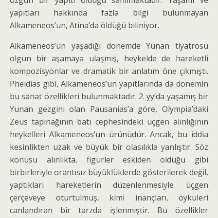
özgün bir yapıtı olduğu sanılmaktadır. Yaşamı ve
yapıtları hakkında fazla bilgi bulunmayan
Alkameneos’un, Atina’da öldüğü biliniyor.
Alkameneos’un yaşadığı dönemde Yunan tiyat­rosu
olgun bir aşamaya ulaşmış, heykelde de hareketli
kompozisyonlar ve dramatik bir anlatım öne çıkmıştı.
Pheidias gibi, Alkameneos’un yapıtlarında da döne­min
bu sanat özellikleri bulunmaktadır. 2. yy’da yaşamış bir
Yunan gezgini olan Pausanias’a göre, Olympia’daki
Zeus tapınağının batı cephesindeki üçgen alınlığının
heykelleri Alkameneos’un ürünü­dür. Ancak, bu iddia
kesinlikten uzak ve büyük bir olasılıkla yanlıştır. Söz
konusu alınlıkta, figürler eski­den olduğu gibi
birbirleriyle orantısız büyüklüklerde gösterilerek değil,
yaptıkları hareketlerin düzenlenme­siyle üçgen
çerçeveye oturtulmuş, kimi inançları, öyküleri
canlandıran bir tarzda işlenmiştir. Bu özel­likler