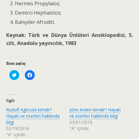
Hermes Propylaios;
Demirci Hephaistos;
Bahçeler Afroditi.
Kaynak: Türk ve Dünya Ünlüleri Ansiklopedisi, 5.
cilt, Anadolu yayıncılık, 1983
Bunu paylaş:
T
F
w
a
i
c
t
e
t
b
e
o
r
o
İlgili
ü
k
z
'
Rudolf Agricola kimdir?
John Arden kimdir? Hayatı
e
t
r
a
Hayatı ve eserleri hakkında
ve eserleri hakkında bilgi
i
p
bilgi
03/01/2016
n
a
d
y
02/19/2016
"A" içinde
e
l
"A" içinde
p
a
a
ş