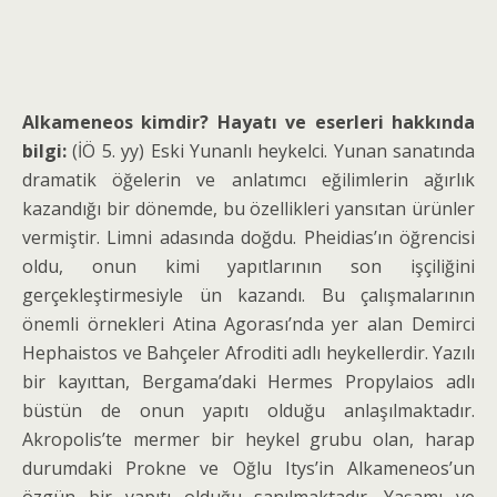
Alkameneos kimdir? Hayatı ve eserleri hakkında
bilgi:
(İÖ 5. yy) Eski Yunanlı heykelci. Yunan sana­tında
dramatik öğelerin ve anlatımcı eğilimlerin ağırlık
kazandığı bir dö­nemde, bu özellikleri yansıtan ürün­ler
vermiştir. Limni adasında doğdu. Pheidias’ın öğrencisi
oldu, onun kimi yapıtlarının son işçiliğini
gerçekleştirmesiyle ün kazandı. Bu çalışmalarının
önemli örnekleri Atina Agorası’nda yer alan Demirci
Hephaistos ve Bahçeler Afroditi adlı heykellerdir. Yazılı
bir kayıttan, Bergama’daki Hermes Propylaios adlı
büs­tün de onun yapıtı olduğu anlaşılmaktadır.
Akropolis’te mermer bir heykel grubu olan, harap
durumdaki Prokne ve Oğlu Itys’in Alkameneos’un