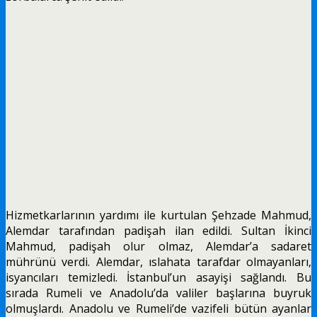
Hizmetkarlarının yardımı ile kurtulan Şehzade Mahmud,
Alemdar tarafından padişah ilan edildi. Sultan İkinci
Mahmud, padişah olur olmaz, Alemdar’a sadaret
mührünü verdi. Alemdar, ıslahata tarafdar olmayanları,
isyancıları temizledi. İstanbul’un asayişi sağlandı. Bu
sırada Rumeli ve Anadolu’da valiler başlarına buyruk
olmuşlardı. Anadolu ve Rumeli’de vazifeli bütün ayanlar