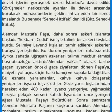
devlet işlerini görüşmek üzere İstanbul’a davet edildi.
Görüşmeler neticesinde ayanlar ile devlet arasında
kurulacak münasebetlerin şeklini ihtiva eden bir senet
imzalandı. Bu senede “Sened-i ittifak” denildi (Bkz. Sened-i
İttifak).
Alemdar Mustafa Paşa, daha sonra askeri ıslahata
başladı. “Sekban-ı Cedid” ismiyle talimli bir askeri teşkilat
kurdu. Selimiye Levend kışlaları tamir edilerek askerler
buraya yerleştirildi. Bu durum yeniçerileri rahatsız etti.
Ayrıca sanatla uğraşan askerleri talime mecbur etmesi
hoşnutsuzluğu arttırdı.”Alemdar vak’ası” olarak tarihe
geçen isyandan önceki gece ziyafetten dönen Paşa’ya,
maiyeti, yol açmak için halkı kamçı ve sopalarla dağıttılar.
Bu esnada yaralananlar, kahve kahve dolaşarak
yeniçerileri isyana teşvik ettiler. Gece yarısı kışlalarından
hareket eden 400 kadar isyancı yeniçeriye, yağmacılık
hırsıyla pekçok serseri katıldı. İsyancılar önce yeniçeri
ağası Mustafa Paşayı öldürdüler. Sonra sadrazam
Alemdar Mustafa Paşanın köşkünü sardılar. Alemdar,
zorbalara teslim olmaktansa, sonuna kadar karşı