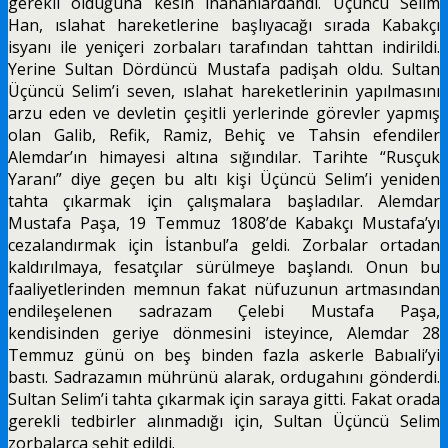
gerekli olduğuna kesin inananlardandı. Üçüncü Selim
Han, ıslahat hareketlerine başlıyacağı sırada Kabakçı
isyanı ile yeniçeri zorbaları tarafından tahttan indirildi.
Yerine Sultan Dördüncü Mustafa padişah oldu. Sultan
Üçüncü Selim’i seven, ıslahat hareketlerinin yapılmasını
arzu eden ve devletin çeşitli yerlerinde görevler yapmış
olan Galib, Refik, Ramiz, Behiç ve Tahsin efendiler
Alemdar’ın himayesi altına sığındılar. Tarihte “Rusçuk
Yaranı” diye geçen bu altı kişi Üçüncü Selim’i yeniden
tahta çıkarmak için çalışmalara başladılar. Alemdar
Mustafa Paşa, 19 Temmuz 1808’de Kabakçı Mustafa’yı
cezalandırmak için İstanbul’a geldi. Zorbalar ortadan
kaldırılmaya, fesatçılar sürülmeye başlandı. Onun bu
faaliyetlerinden memnun fakat nüfuzunun artmasından
endileşelenen sadrazam Çelebi Mustafa Paşa,
kendisinden geriye dönmesini isteyince, Alemdar 28
Temmuz günü on beş binden fazla askerle Babıali’yi
bastı. Sadrazamın mührünü alarak, ordugahını gönderdi.
Sultan Selim’i tahta çıkarmak için saraya gitti. Fakat orada
gerekli tedbirler alınmadığı için, Sultan Üçüncü Selim
zorbalarca şehit edildi.