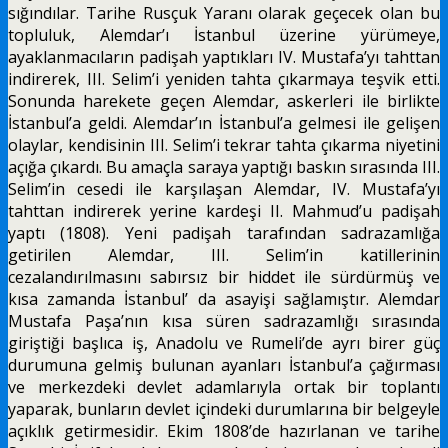
sığındılar. Tarihe Rusçuk Yaranı olarak geçecek olan bu
topluluk, Alemdar’ı İstanbul üzerine yürümeye,
ayaklanmacıların padişah yaptıkları IV. Mustafa’yı tahttan
indirerek, III. Selim’i yeniden tahta çıkarmaya teşvik etti.
Sonunda harekete geçen Alemdar, askerleri ile birlikte
İstanbul’a geldi. Alemdar’ın İstanbul’a gelmesi ile gelişen
olaylar, kendisinin III. Selim’i tekrar tahta çıkarma niyetini
açığa çıkardı. Bu amaçla saraya yaptığı baskın sırasında III.
Selim’in cesedi ile karşılaşan Alemdar, IV. Mustafa’yı
tahttan indirerek yerine kardeşi II. Mahmud’u padişah
yaptı (1808). Yeni padişah tarafından sadrazamlığa
getirilen Alem­dar, III. Selim’in katillerinin
cezalandırılmasını sabırsız bir hiddet ile sürdürmüş ve
kısa zamanda İstanbul’ da asayişi sağlamıştır. Alemdar
Mustafa Paşa’nın kısa süren sadrazamlı­ğı sırasında
giriştiği başlıca iş, Anadolu ve Rumeli’de ayrı birer güç
durumuna gelmiş bulunan ayanları İstanbul’a çağırması
ve merkezdeki devlet adamlarıyla ortak bir toplantı
yaparak, bunların devlet içindeki durumlarına bir belgeyle
açıklık getirmesidir. Ekim 1808’de hazırlanan ve tarihe