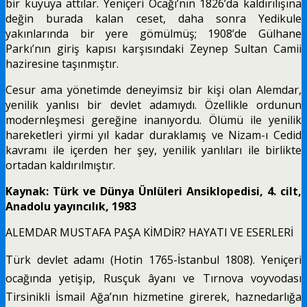
bir kuyuya attılar. Yeniçeri Ocağı’nın 1826’da kaldırılışına
değin burada kalan ceset, daha sonra Yedikule
yakınlarında bir yere gömülmüş; 1908’de Gülhane
Parkı’nın giriş kapısı karşısındaki Zeynep Sultan Camii
haziresine taşın­mıştır.
Cesur ama yönetimde deneyimsiz bir kişi olan Alemdar,
yenilik yanlısı bir devlet adamıydı. Özellik­le ordunun
modernleşmesi gereğine inanıyordu. Ölü­mü ile yenilik
hareketleri yirmi yıl kadar duraklamış ve Nizam-ı Cedid
kavramı ile içerden her şey, yenilik yanlıları ile birlikte
ortadan kaldırılmıştır.
Kaynak: Türk ve Dünya Ünlüleri Ansiklopedisi, 4. cilt,
Anadolu yayıncılık, 1983
ALEMDAR MUSTAFA PAŞA KİMDİR? HAYATI VE ESERLERİ
Türk devlet adamı (Hotin 1765-İstanbul 1808). Yeniçe­ri
ocağında yetişip, Rusçuk âyanı ve Tırnova voyvodası
Tirsinikli İsmail Ağa’nın hizmetine girerek, haznedarlığa