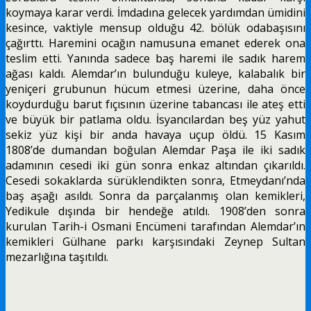
koymaya karar verdi. İmdadına gelecek yardımdan ümidini
kesince, vaktiyle mensup olduğu 42. bölük odabaşısını
çağırttı. Haremini ocağın namusuna emanet ederek ona
teslim etti. Yanında sadece baş haremi ile sadık harem
ağası kaldı. Alemdar’ın bulunduğu kuleye, kalabalık bir
yeniçeri grubunun hücum etmesi üzerine, daha önce
koydurduğu barut fıçısının üzerine tabancası ile ateş etti
ve büyük bir patlama oldu. İsyancılardan beş yüz yahut
sekiz yüz kişi bir anda havaya uçup öldü. 15 Kasım
1808’de dumandan boğulan Alemdar Paşa ile iki sadık
adamının cesedi iki gün sonra enkaz altından çıkarıldı.
Cesedi sokaklarda sürüklendikten sonra, Etmeydanı’nda
baş aşağı asıldı. Sonra da parçalanmış olan kemikleri,
Yedikule dışında bir hendeğe atıldı. 1908’den sonra
kurulan Tarih-i Osmani Encümeni tarafından Alemdar’ın
kemikleri Gülhane parkı karşısındaki Zeynep Sultan
mezarlığına taşıtıldı.