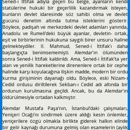
Sened-i İttifak adıyla geçen bu belge, ayanların kendi
statülerine hukuki bir geçerlilik kazandırmak isteyen,
bunların devlet idare­sinde söz sahibi olma ve devlet
gücünü denetim altında tutma isteklerini gösterir.
Böylece, padişah ve merkezdeki devlet adamları yanında,
Anadolu ve Rumeli’deki büyük ayanlar, devletin- ortak,
eşit ve birbirlerinin hukukuna saygılı birer unsuru haline
gelmekteydiler. II. Mahmud, Sened-i İttifak’ı daha
başlangıçta benimsememişti. Alemdar’ın ölümünden
sonra Se­ned-i İttifak kaldırıldı. Ama, Sened-i İttifak’ta yer
alan ve yenilik hareketlerine direnenlere ortak bir cephe
halinde karşı koyulacağına ilişkin madde, modern bir ordu
kurma girişiminin dayanağı oldu. Böylece, eski Nizam-ı
Cedid ordusu diriltilerek Sekban-ı Cedid adı altında bir
ordunun kurulmasına geçildi. Ancak, bu da Alemdar’ın
öldürülmesiyle ortadan kalkmıştır.
Alemdar Mustafa Paşa’nın, İstanbul’daki çalış­maları,
Yeniçeri Ocağı’nı sindirmek üzere aldığı kesin önlemler,
yeniçerilere özgü olmakla birlikte giderek halkın elinde
bir gelir kaynağı durumuna gelmiş olan esamelerin (aylık