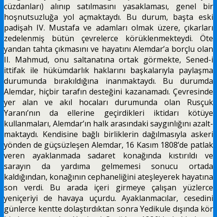
cüzdanları) alınıp satılmasını yasak­laması, genel bir
hoşnutsuzluğa yol açmaktaydı. Bu durum, başta eski
padişah IV. Mustafa ve adamları olmak üzere, çıkarları
zedelenmiş bütün çevrelerce körüklenmekteydi. Öte
yandan tahta çıkmasını ve hayatını Alemdar’a borçlu olan
II. Mahmud, onu saltanatına ortak görmekte, Sened-i
ittifak ile hüküm­darlık haklarını başkalarıyla paylaşma
durumunda bırakıldığına inanmaktaydı. Bu durumda
Alemdar, hiçbir tarafın desteğini kazanamadı. Çevresinde
yer alan ve akıl hocaları durumunda olan Rusçuk
Yaranı’nın da ellerine geçirdikleri iktidarı kötüye
kullanma­ları, Alemdar’ın halk arasındaki saygınlığını azalt­
maktaydı. Kendisine bağlı birliklerin dağılmasıyla askeri
yönden de güçsüzleşen Alemdar, 16 Kasım 1808’de patlak
veren ayaklanmada sadaret konağında kıstırıldı ve
sarayın da yardıma gelmemesi sonucu ortada
kaldığından, konağının cephaneliğini ateşleye­rek hayatına
son verdi. Bu arada içeri girmeye çalışan yüzlerce
yeniçeriyi de havaya uçurdu. Ayaklanmacı­lar, cesedini
günlerce kentte dolaştırdıktan sonra Yedikule dışında kör