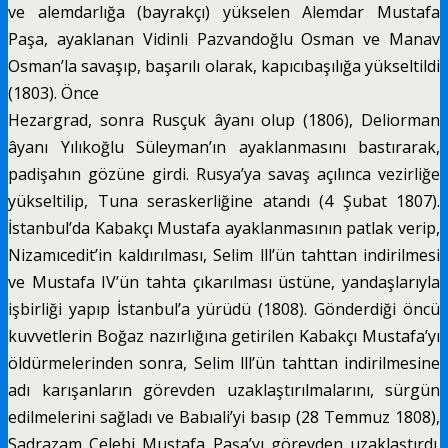
ve alemdarlığa (bayrakçı) yükselen Alemdar Mustafa
Paşa, ayaklanan Vidinli Pazvandoğlu Osman ve Manav
Osman’la savaşıp, başarılı olarak, kapıcıbaşılığa yüksel­tildi
(1803). Önce
Hezargrad, sonra Rusçuk âyanı olup (1806), Deliorman
âyanı Yılıkoğlu Süleyman’ın ayak­lanmasını bastırarak,
padişahın gözüne girdi. Rusya’ya savaş açılınca vezirliğe
yükseltilip, Tuna seraskerliğine atandı (4 Şubat 1807).
İstanbul’da Kabakçı Mustafa ayaklanmasının patlak verip,
Nizamıcedit’in kaldırılma­sı, Selim lll’ün tahttan indirilmesi
ve Mustafa IV’ün tahta çıkarılması üstüne, yandaşlarıyla
işbirliği yapıp İstan­bul’a yürüdü (1808). Gönderdiği öncü
kuvvetlerin Bo­ğaz nazırlığına getirilen Kabakçı Mustafa’yı
öldürmele­rinden sonra, Selim lll’ün tahttan indirilmesine
adı karı­şanların görevden uzaklaştırılmalarını, sürgün
edilme­lerini sağladı ve Babıali’yi basıp (28 Temmuz 1808),
Sadrazam Çelebi Mustafa Paşa’yı görevden uzaklaştır­dı.