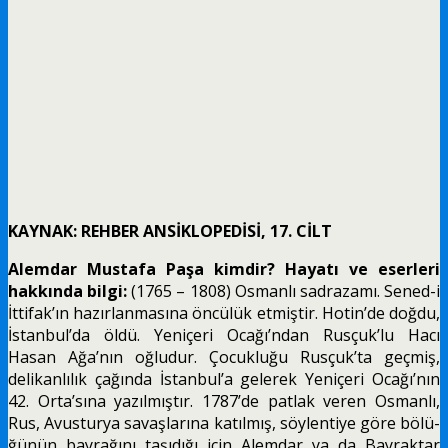
KAYNAK: REHBER ANSİKLOPEDİSİ, 17. CİLT
Alemdar Mustafa
P
aşa kimdir? Hayatı ve eserleri
hakkında bilgi:
(1765 – 1808) Osmanlı sadrazamı. Sened-i
İttifak’ın hazırlanmasına öncülük etmiştir. Hotin’de doğdu,
İstanbul’da öldü. Yeniçeri Ocağı’ndan Rusçuk’lu Hacı
Hasan Ağa’nın oğludur. Çocukluğu Rusçuk’ta geçmiş,
delikanlılık çağında İs­tanbul’a gelerek Yeniçeri Ocağı’nın
42. Orta’sına yazılmıştır. 1787’de patlak veren Osmanlı,
Rus, Avusturya savaşlarına katılmış, söylentiye göre bölü­
ğünün bayrağını taşıdığı için Alemdar ya da Bayrak­tar