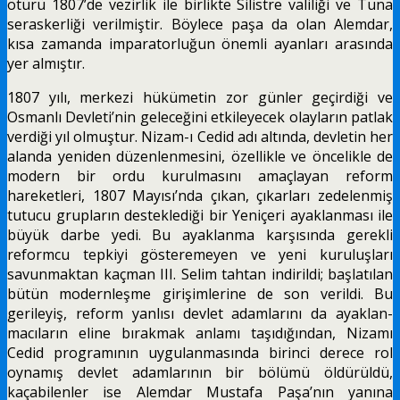
ötürü 1807’de vezirlik ile birlikte Silistre valiliği ve Tuna
seraskerliği verilmiştir. Böylece paşa da olan Alemdar,
kısa zamanda impara­torluğun önemli ayanları arasında
yer almıştır.
1807 yılı, merkezi hükümetin zor günler geçirdi­ği ve
Osmanlı Devleti’nin geleceğini etkileyecek olayların patlak
verdiği yıl olmuştur. Nizam-ı Cedid adı altında, devletin her
alanda yeniden düzenlenme­sini, özellikle ve öncelikle de
modern bir ordu kurulmasını amaçlayan reform
hareketleri, 1807 Mayısı’nda çıkan, çıkarları zedelenmiş
tutucu grupların desteklediği bir Yeniçeri ayaklanması ile
büyük darbe yedi. Bu ayaklanma karşısında gerekli
reformcu tepkiyi gösteremeyen ve yeni kuruluşları
savunmak­tan kaçman III. Selim tahtan indirildi; başlatılan
bütün modernleşme girişimlerine de son verildi. Bu
gerileyiş, reform yanlısı devlet adamlarını da ayaklan­
macıların eline bırakmak anlamı taşıdığından, Nizam­ı
Cedid programının uygulanmasında birinci derece rol
oynamış devlet adamlarının bir bölümü öldürül­dü,
kaçabilenler ise Alemdar Mustafa Paşa’nın yanına