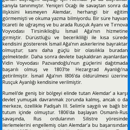
sanıyla tanınmıştır. Yeniçeri Ocağı ile savaştan sonra da
ilişkisini kesmeyen Alemdar, herhangi bir eğitim
görmemişti ve okuma yazma bilmiyordu. Bir süre hayvan
ticareti ile uğraşmış ve bu arada Rusçuk Ayanı ve Tırnova
Voyvodası Tirsiniklioğlu İsmail Ağa’nın hizmetine
girmiştir. Dürüstlüğü ve becerikli­liği ile kısa sürede
kendisini göstererek İsmail Ağa’nın askerlerine bayraktar
olmuştur; sanı daha güçlü bir olasılıkla buradan
gelmektedir. Daha sonra devlete başkaldıran ayanlardan
Vidin Voyvodası Pazvandoğlu’nun güçlerini dağıtmada
başarılı olmuş ve 1803’te Hezargrad Ayanlığı’na
getirilmiştir. İsmail Ağa’nın I806’da öldürülmesi üzerine
Rusçuk Ayanlığı kendi­sine verilmiştir.
Rumeli’de geniş bir bölgeyi elinde tutan Alemdar’ a karşı
devlet yumuşak davranmak zorunda kalmış, ancak o da
merkeze, özellikle Padişah III. Selim’e saygılı ve bağlı bir
tutum içinde olmuştur. 1806’da başlayan Osmanlı-Rus
savaşında, Rus ordularının Silistre yöresinde
ilerlemelerini engellemiş olan Alemdar’a bu başarısından