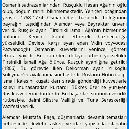
Osmanlı sadrazamlarından. Rusçuklu Hasan Ağa’nın oğlu
olup, doğum tarihi bilinmemektedir. Yeniçeri ocağından
yetişti. 1768-1774 Osmanlı-Rus harbinde bölüğünün
bayrağını taşıdığından Alemdar veya Bayraktar ünvanı
verildi. Rusçuk ayanı Tirsinikli İsmail Ağa’nın hizmetinde
bulundu. Kendini kabul ettirerek hazinedarlığa
yükseltildi. Devlete karşı isyan eden Vidin voyvodası
Pazvandoğlu Osman’ın kuvvetlerini yenince, şöhreti
etrafa yayıldı. Bu zaferden dolayı rütbesi yükseltildi.
Tirsinikli İsmail Ağa ölünce, Rusçuk ayanlığına getirildi
(1806). Bu görevde iken Deliorman ayanı Yılıkoğlu
Süleyman’ın ayaklanmasını bastırdı. Rusların Hotin’i alıp,
İsmail Kalesini kuşattıkları sırada gönderdiği kuvvetlerle
kaleyi muhasaradan kurtardı. Bükreş üzerine yürüyen
Rus kuvvetlerini durdurdu. Bu başarıları sonunda vezirlik
rütbesiyle, daimi Silistre Valiliği ve Tuna Seraskerliği
Vazifesi verildi.
Alemdar Mustafa Paşa, düşmanlarla devamlı temasları
neticesinde, devletin askeri ve idari yapısında ıslahatın