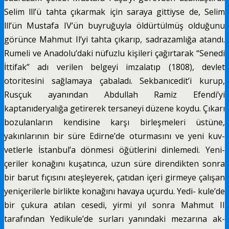
Selim lll’ü tahta çıkarmak için saraya gittiyse de, Se­lim
lll’ün Mustafa IV’ün buyruğuyla öldürtülmüş oldu­ğunu
görünce Mahmut Il’yi tahta çıkarıp, sadrazamlığa atandı.
Rumeli ve Anadolu’daki nüfuzlu kişileri çağırta­rak “Senedi
İttifak” adı verilen belgeyi imzalatıp (1808), devlet
otoritesini sağlamaya çabaladı. Sekbanıcedit’i kurup,
Rusçuk ayanından Abdullah Ramiz Efendi’yi
kaptanıderyalığa getirerek tersaneyi düzene koydu. Çı­karı
bozulanların kendisine karşı birleşmeleri üstüne,
yakınlarının bir süre Edirne’de oturmasını ve yeni kuv­
vetlerle İstanbul’a dönmesi öğütlerini dinlemedi. Yeni­
çeriler konağını kuşatınca, uzun süre direndikten sonra
bir barut fıçısını ateşleyerek, çatıdan içeri girmeye çalı­şan
yeniçerilerle birlikte konağını havaya uçurdu. Yedi- kule’de
bir çukura atılan cesedi, yirmi yıl sonra Mahmut II
tarafından Yedikule’de surları yanındaki mezarına ak­