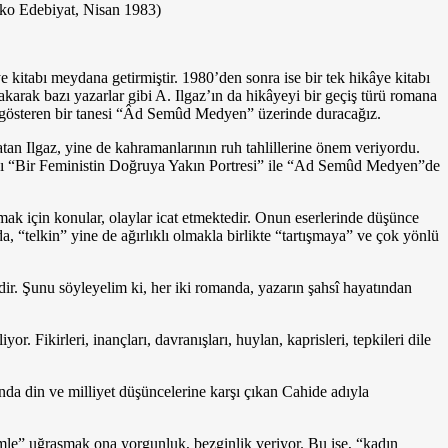
azko Edebiyat, Nisan 1983)
 kitabı meyda­na getirmiştir. 1980’den sonra ise bir tek hikâye kitabı
arak bazı yazarlar gibi A. Ilgaz’ın da hikâyeyi bir geçiş türü romana
nı gösteren bir tanesi “Âd Semûd Medyen” üzerinde duracağız.
atan Ilgaz, yine de kahramanlarının ruh tahlillerine önem veriyordu.
 romanı “Bir Feministin Doğruya Yakın Portresi” ile “Ad Semûd Medyen”de
mak için ko­nular, olaylar icat etmektedir. Onun eserlerinde düşünce
a, “telkin” yine de ağırlıklı olmakla birlik­te “tartışmaya” ve çok yönlü
r. Şunu söyleyelim ki, her iki romanda, yazarın şahsî hayatından
 Fikirleri, inançları, davranışları, huylan, kaprisleri, tepkileri dile
a din ve milli­yet düşüncelerine karşı çıkan Cahide adıyla
mle” uğraşmak ona yorgunluk, bezginlik veriyor. Bu ise, “kadın