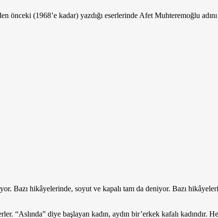
en ön­ceki (1968’e kadar) yazdığı eserlerinde Afet Muhteremoğlu adını k
yor. Ba­zı hikâyelerinde, soyut ve kapalı tam da deniyor. Bazı hikâyeler
rler. “Aslında” diye başlayan kadın, aydın bir’erkek kafalı kadındır. He