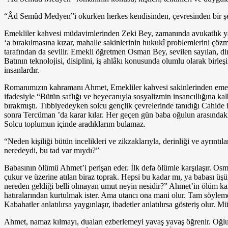
“Âd Semûd Medyen”i okurken herkes kendisinden, çevresinden bir şeyl
Emekliler kahvesi müdavimlerinden Zeki Bey, zamanında avukatlık yapmış
‘a bırakılmasına kızar, ma­halle sakinlerinin hukukî problemlerini çöz
tarafından da sevilir. Emekli öğretmen Osman Bey, sevilen sayılan, d
Batının tekno­lojisi, disiplini, iş ahlâkı konusunda olumlu olarak bir
insanlardır.
Romanımızın kahramanı Ahmet, Emekliler kahvesi sakinlerinden emekli 
ifadesiyle “Bütün saflı­ğı ve heyecanıyla sosyalizmin insancıllığına ka
bırakmıştı. Tıbbiyedeyken solcu gençlik çevrelerinde ta­nıdığı Cahide
sonra Tercü­man ’da karar kılar. Her geçen gün baba oğulun arasındaki m
Solcu toplumun içinde aradıklarım bulamaz.
“Neden kişiliği bütün incelikleri ve zikzaklarıyla, derinliği ve ayrı
neredeydi, bu tad var mıydı?”
Babasının ölümü Ahmet’i perişan eder. İlk defa ölümle karşılaşır. Os
çukur ve üzerine atılan biraz toprak. Hepsi bu kadar mı, ya babası üşü
nereden geldiği belli olmayan umut neyin nesidir?” Ahmet’in ölüm kar
hatıralarından kurtulmak ister. Ama utancı ona mani olur. Tam söyleme
Kabahatler anlatılırsa yaygınlaşır, ibadetler anlatı­lırsa gösteriş olu
Ahmet, namaz kılmayı, duaları ezberlemeyi yavaş yavaş öğrenir. Oğlu Uğ