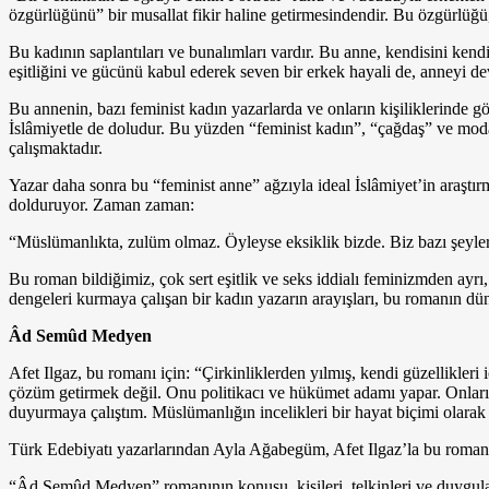
özgürlüğünü” bir musallat fikir haline getirmesindendir. Bu özgürlüğü
Bu kadının saplantıları ve bunalımları vardır. Bu anne, kendisini ken
eşitliğini ve gücünü kabul ede­rek seven bir erkek hayali de, anneyi d
Bu annenin, bazı feminist kadın yazarlarda ve onların kişiliklerinde gör
İslâmiyetle de doludur. Bu yüz­den “feminist kadın”, “çağdaş” ve moda
çalışmaktadır.
Yazar daha sonra bu “feminist anne” ağzıyla ideal İslâmiyet’in araştırma
dolduruyor. Zaman zaman:
“Müslümanlıkta, zulüm olmaz. Öyleyse eksiklik bizde. Biz bazı şeyler
Bu roman bildiğimiz, çok sert eşitlik ve seks iddialı feminizmden ayrı
dengeleri kurmaya çalışan bir kadın yazarın arayışları, bu romanın d
Âd Semûd Medyen
Afet Ilgaz, bu romanı için: “Çirkinliklerden yılmış, kendi güzellikler
çözüm getirmek değil. Onu politikacı ve hükümet adamı yapar. Onların
duyurmaya çalıştım. Müslümanlığın incelikleri bir hayat biçimi olar
Türk Edebiyatı yazarlarından Ayla Ağabegüm, Afet Ilgaz’la bu romanı ü
“Âd Semûd Medyen” romanının konusu, kişileri, telkinleri ve duy