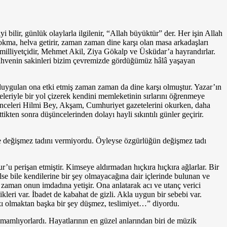
bilir, günlük olaylarla ilgilenir, “Allah büyüktür” der. Her işin Allah
lokma, helva getirir, zaman zaman dine karşı olan masa arkadaşları
milliyetçidir, Mehmet Akil, Ziya Gökalp ve Üsküdar’a hayrandırlar.
. Kahvenin sakinleri bizim çevremiz­de gördüğümüz hâlâ yaşayan
duygulan ona etki etmiş zaman zaman da dine karşı olmuştur. Yazar’ın
eleriyle bir yol çizerek kendini memleketi­nin sırlarını öğrenmeye
. Önceleri Hilmi Bey, Akşam, Cumhuriyet gazetelerini okurken, daha
ikten sonra düşüncelerinden dolayı hayli sıkıntılı günler geçirir.
z ve değişmez tadını vermiyordu. Öyleyse özgürlüğün değişmez tadı
 perişan etmiş­tir. Kimseye aldırmadan hıçkıra hıçkıra ağlarlar. Bir
se bile kendilerine bir şey olmayacağına dair iç­lerinde bulunan ve
zaman onun imdadına yetişir. Ona anlatarak acı ve utanç verici
ri var. İbadet de kabahat de giz­li. Akla uygun bir sebebi var.
 razı olmaktan başka bir şey düşmez, teslimiyet…” diyordu.
amamlıyorlardı. Ha­yatlarının en güzel anlarından biri de müzik