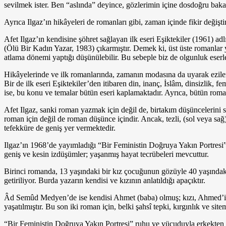
sevilmek ister. Ben “as­lında” deyince, gözlerimin içine dosdoğru baka
Ayrıca Ilgaz’ın hikâyeleri de romanları gibi, zaman içinde fikir değiştir
Afet Ilgaz’ın kendisine şöhret sağlayan ilk eseri Eşiktekiler (1961) ad
(Ölü Bir Kadın Yazar, 1983) çıkarmıştır. Demek ki, üst üste romanlar 
atlama dönemi yaptığı düşünülebilir. Bu sebeple biz de olgun­luk ese
Hikâyelerinde ve ilk romanlarında, zamanın modasına da uyarak ezilenle
Bir de ilk eseri Eşiktekiler’den itibaren din, inanç, İslâm, dinsizlik
ise, bu konu ve temalar bütün eseri kaplamaktadır. Ay­rıca, bütün roma
Afet Ilgaz, sanki roman yazmak için değil de, birtakım düşüncelerini sö
roman için değil de ro­man düşünce içindir. Ancak, tezli, (sol veya sağ)
tefekküre de geniş yer vermektedir.
Ilgaz’ın 1968’de yayımladığı “Bir Feministin Doğruya Yakın Portresi
geniş ve kesin izdüşümler; yaşan­mış hayat tecrübeleri mevcuttur.
Birinci romanda, 13 yaşındaki bir kız çocuğunun gözüyle 40 yaşındaki (ke
getiriliyor. Burda yazarın kendisi ve kızının anlatıldığı apaçıktır.
Âd Semûd Medyen’de ise kendisi Ahmet (baba) olmuş; kızı, Ahmed’in oğ
yaşatılmıştır. Bu son iki roman için, belki şahsî tepki, kırgınlık ve site
“Bir Feministin Doğruya Yakın Portresi” ruhu ve vücuduyla erkekten u