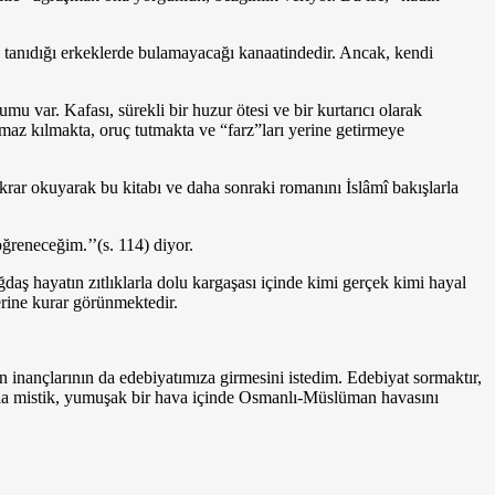
 tanıdığı erkek­lerde bulamayacağı kanaatindedir. Ancak, kendi
u var. Kafa­sı, sürekli bir huzur ötesi ve bir kurtarıcı olarak
maz kılmakta, oruç tutmakta ve “farz”ları yerine ge­tirmeye
 tekrar okuyarak bu kitabı ve daha sonraki romanını İslâmî bakışlarla
ğreneceğim.’’(s. 114) diyor.
aş hayatın zıtlık­larla dolu kargaşası içinde kimi gerçek kimi hayal
erine kurar görünmektedir.
ın inançlarının da edebiyatımıza girmesini istedim. Edebiyat sormaktır,
ımda mistik, yumuşak bir hava içinde Osmanlı-Müslüman havasını