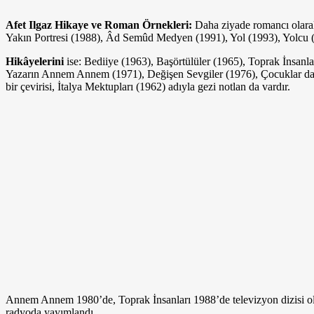
Afet Ilgaz Hikaye ve Roman Örnekleri:
Daha ziyade romancı olarak
Yakın Portresi (1988), Âd Semûd Medyen (1991), Yol (1993), Yolcu (
Hikâyelerini
ise: Bediiye (1963), Başörtülüler (1965), Toprak İnsanla
Yazarın Annem Annem (1971), Deği­şen Sevgiler (1976), Çocuklar da S
bir çevirisi, İtalya Mektupları (1962) adıyla gezi notlan da vardır.
Annem Annem 1980’de, Toprak İnsanları 1988’de televizyon dizisi olar
radyoda yayımlandı.