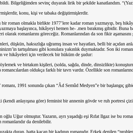
bildi. Bilgeliğimden sevinç duya­rak lirik bir şekilde kanatlandım. “(Y
mişler­dir, konu, kişi ve tabaka değiştirmişlerdir.
lı bir ro­man olmakla birlikte 1977’lere kadar roman yazmayıp, beş hikâye
yazmaya başlayınca, hikâyeyi hemen he- .men bırakmış gibidir. Buna bak
rleri olarak romanlarını göreceğiz. Romanlarından da son fikir aşaması
ri, düşkün, haksızlığa uğramış insan ve hayatları, belli bir açıdan anl
, feminizm’in tartışılması gibi konula­ra yakınlık duymaktadır. Son iki
n ve hikâyeleri için verilecek bir hüküm de şudur:
yle­mek ve birtakım kişileri, (solda, sağda, dinde, dinsizlikte) konuştur
 romancılardan oldukça farklı bir tavrı vardır. Özellikle son romanlarınd
” romanı, 1991 sonunda çıkan “Âd Semûd Medyen”e bir başlangıç gibidi
ndi anlayışına göre) feminist bir annenin gövde ve ruh portresi çiziliyor.
lu Uğur olmuştur. Yazarın, ayrı yaşadığı eşi Rıfat Ilgaz ise bu romand
m romanlarıdır da denilebilir.
zakta duran, hatta kaçan bir kadının romanıdır. Erkek denilen “proble