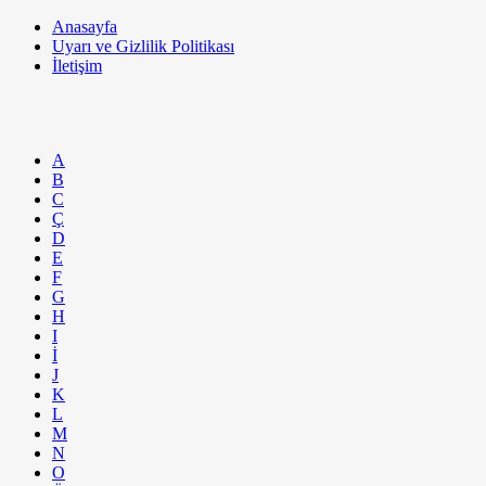
Anasayfa
Uyarı ve Gizlilik Politikası
İletişim
A
B
C
Ç
D
E
F
G
H
I
İ
J
K
L
M
N
O