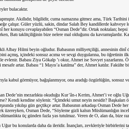
er bu­lacaktır.
­tır. Akıllıdır, bilgilidir, cuma namazına gitmez ama, Türk Tarihini iyi 
meğe çalışır. Güler yüzlü, sakin, din­dar Salah Bey kandillerde kahveye 
inî her konuyu cevaplayabilen “Osman Dede”dir. Ortak noktalan; hepsi 
leşirken, Batı taklitçiliğinin bize nelere mal olduğunu da kavramışlardır
Al­bay Hilmi beyin oğludur. Babasının milliyetçiliği, annesinin dinî 
lbini açmış, içindeki sonsuz acıma ve sevgi duygularına, bu öğretinin ilk
 ile evlenir. Babası Ziya Gökalp ’ı okur, Ahmet ise Sovyet yazarlarını
esafe artar. Babası “1 Mayıs’a katılma” der, Ahmet katılır. Fakülte bitt
ntılarıyla ka­bul görmüyor, bağışlanmıyor, ona aradığı özgürlüğün, sonsu
man Dede’nin mezarlıkta okuduğu Kur’ân-ı Kerim, Ahmet’i ve oğlu Uğur’u
rse? Kendi kendine söylenir. “İçimdeki umut neyin nesidir? Başkaları öl
şısında yıkılışı gün geçtikçe artar. Babasının arkadaşı Osman Dede her 
k üzereyken, Osman De­de, “Söyleme gizli kalsın Müslümanlığın incelikle
r. Müslümanlıkta üç günden fazla yas tutulmaz. Veren de O, alan da, bize
ur bu konularda daha da ileridir. İnançları, zevkleriyle birbirlerini t