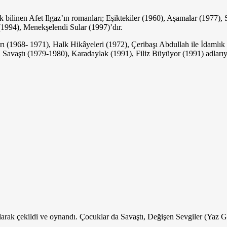
 bilinen Afet Ilgaz’ın romanları; Eşiktekiler (1960), Aşamalar (1977)
1994), Menekşelendi Sular (1997)’dır.
rı (1968- 1971), Halk Hikâyeleri (1972), Çeribaşı Abdullah ile İdamlık 
avaştı (1979-1980), Karadaylak (1991), Filiz Bü­yüyor (1991) adlarıyl
ak çe­kildi ve oynandı. Çocuklar da Savaştı, Değişen Sevgiler (Yaz Gö