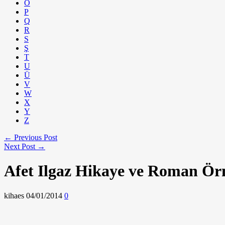
Ö
P
Q
R
S
Ş
T
U
Ü
V
W
X
Y
Z
← Previous Post
Next Post →
Afet Ilgaz Hikaye ve Roman Ör
kihaes
04/01/2014
0