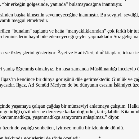
, “bir erkeğin gölgesinde, yanında” bula­mayacağına inanmıştır.
disinden başka kimsenin sevemeyeceğine inanmıştır. Bu sevgiyi, sevdiği,
evamlı meşgul etmektedir.
ülen “bunalım” saplantı ve hatta “manyaklıklarından” çok farklı bir tutum
 feministlerin hayal bile edemeyeceği şey­ler yapmaktadır Söz gelişi na
 ve öz­leyişlerini gösteriyor. Âyet ve Hadis’leri, dinî kitapları, tekrar
i yanlış öğrenmiş olmalıyız. En kısa zamanda Müslümanlığı inceleyip ö
, Ilgaz’ın kendince bir dünya görüşünü dile getirmektedir. Günlük ve çağd
ünyasıdır. Ilgaz, Ad Semûd Medyen de bu dünyanın esasını İslâmiyet üz
i içinde ya­şamaya çalışan çağdaş bir münzeviyi anlatmaya çalıştım. Halk
 getirdiği çözümler ne dereceye kadar doğrudur, tartışılabilir. Kitab
ak kavranmadıkça, yaşanmadıkça sanıyorum anlaşılmaz.” diyor.
zerin­de yaptığı sohbetten, iyimser, mutlu bir izlenimle döndü.
gulan hak­kında görüşlerini de şöyle özetledi: *