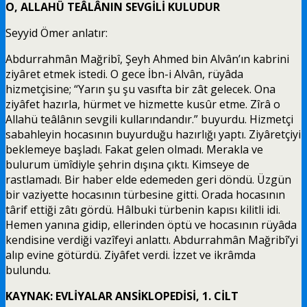
O, ALLAHÜ TEÂLÂNIN SEVGİLİ KULUDUR
Seyyid Ömer anlatır:
Abdurrahmân Mağribî, Şeyh Ahmed bin Alvân’ın kabrini
ziyâret etmek istedi. O gece İbn-i Alvân, rüyâda
hizmetçisine; “Yarın şu şu vasıfta bir zât gelecek. Ona
ziyâfet hazırla, hürmet ve hizmette kusûr etme. Zîrâ o
Allahü teâlânın sevgili kullarındandır.” buyurdu. Hizmetçi
sabahleyin hocasının buyurduğu hazırlığı yaptı. Ziyâretçiyi
beklemeye başladı. Fakat gelen olmadı. Merakla ve
bulurum ümîdiyle şehrin dışına çıktı. Kimseye de
rastlamadı. Bir haber elde edemeden geri döndü. Üzgün
bir vaziyette hocasının türbesine gitti. Orada hocasının
târif ettiği zâtı gördü. Hâlbuki türbenin kapısı kilitli idi.
Hemen yanına gidip, ellerinden öptü ve hocasının rüyâda
kendisine verdiği vazîfeyi anlattı. Abdurrahmân Mağribî’yi
alıp evine götürdü. Ziyâfet verdi. İzzet ve ikrâmda
bulundu.
KAYNAK: EVLİYALAR ANSİKLOPEDİSİ, 1. CİLT