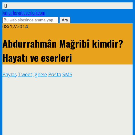
kimdirhayatieserleri.com
08/17/2014
Abdurrahmân Mağribî kimdir?
Hayatı ve eserleri
Paylaş
Tweet
İğnele
Posta
SMS