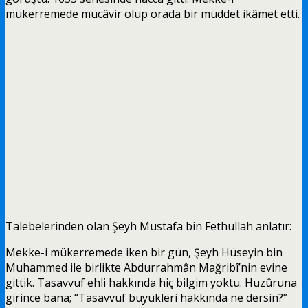
mükerremede mücâvir olup orada bir müddet ikâmet etti.
Talebelerinden olan Şeyh Mustafa bin Fethullah anlatır:
Mekke-i mükerremede iken bir gün, Şeyh Hüseyin bin
Muhammed ile birlikte Abdurrahmân Mağribî’nin evine
gittik. Tasavvuf ehli hakkında hiç bilgim yoktu. Huzûruna
girince bana; “Tasavvuf büyükleri hakkında ne dersin?”