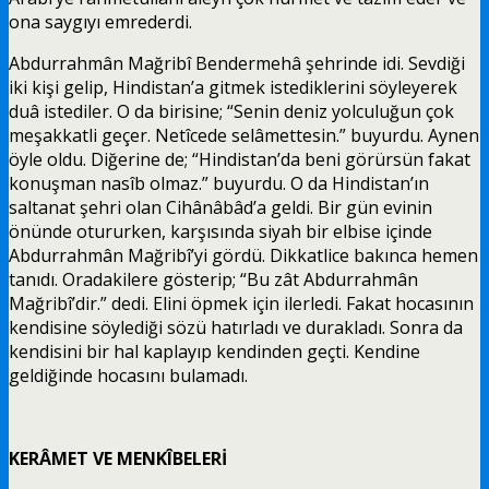
ona saygıyı emrederdi.
Abdurrahmân Mağribî Bendermehâ şehrinde idi. Sevdiği
iki kişi gelip, Hindistan’a gitmek istediklerini söyleyerek
duâ istediler. O da birisine; “Senin deniz yolculuğun çok
meşakkatli geçer. Netîcede selâmettesin.” buyurdu. Aynen
öyle oldu. Diğerine de; “Hindistan’da beni görürsün fakat
konuşman nasîb olmaz.” buyurdu. O da Hindistan’ın
saltanat şehri olan Cihânâbâd’a geldi. Bir gün evinin
önünde otururken, karşısında siyah bir elbise içinde
Abdurrahmân Mağribî’yi gördü. Dikkatlice bakınca hemen
tanıdı. Oradakilere gösterip; “Bu zât Abdurrahmân
Mağribî’dir.” dedi. Elini öpmek için ilerledi. Fakat hocasının
kendisine söylediği sözü hatırladı ve durakladı. Sonra da
kendisini bir hal kaplayıp kendinden geçti. Kendine
geldiğinde hocasını bulamadı.
KERÂMET VE MENKÎBELERİ