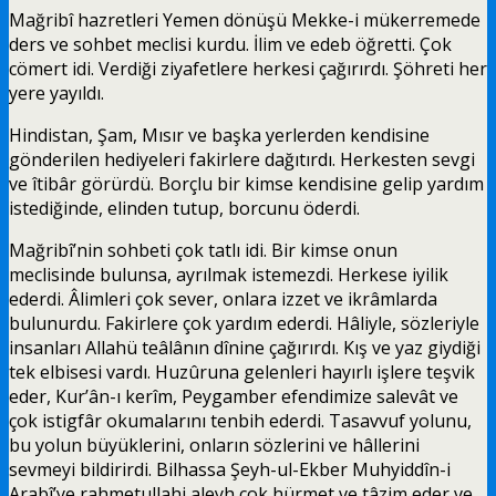
Mağribî hazretleri Yemen dönüşü Mekke-i mükerremede
ders ve sohbet meclisi kurdu. İlim ve edeb öğretti. Çok
cömert idi. Verdiği ziyafetlere herkesi çağırırdı. Şöhreti her
yere yayıldı.
Hindistan, Şam, Mısır ve başka yerlerden kendisine
gönderilen hediyeleri fakirlere dağıtırdı. Herkesten sevgi
ve îtibâr görürdü. Borçlu bir kimse kendisine gelip yardım
istediğinde, elinden tutup, borcunu öderdi.
Mağribî’nin sohbeti çok tatlı idi. Bir kimse onun
meclisinde bulunsa, ayrılmak istemezdi. Herkese iyilik
ederdi. Âlimleri çok sever, onlara izzet ve ikrâmlarda
bulunurdu. Fakirlere çok yardım ederdi. Hâliyle, sözleriyle
insanları Allahü teâlânın dînine çağırırdı. Kış ve yaz giydiği
tek elbisesi vardı. Huzûruna gelenleri hayırlı işlere teşvik
eder, Kur’ân-ı kerîm, Peygamber efendimize salevât ve
çok istigfâr okumalarını tenbih ederdi. Tasavvuf yolunu,
bu yolun büyüklerini, onların sözlerini ve hâllerini
sevmeyi bildirirdi. Bilhassa Şeyh-ul-Ekber Muhyiddîn-i
Arabî’ye rahmetullahi aleyh çok hürmet ve tâzim eder ve