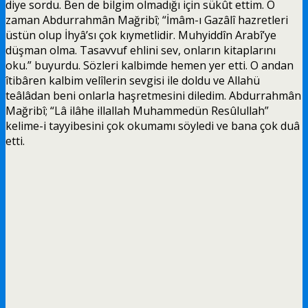
diye sordu. Ben de bilgim olmadığı için sükût ettim. O
zaman Abdurrahmân Mağribî; “İmâm-ı Gazâlî hazretleri
üstün olup İhyâ’sı çok kıymetlidir. Muhyiddîn Arabî’ye
düşman olma. Tasavvuf ehlini sev, onların kitaplarını
oku.” buyurdu. Sözleri kalbimde hemen yer etti. O andan
îtibâren kalbim velîlerin sevgisi ile doldu ve Allahü
teâlâdan beni onlarla haşretmesini diledim. Abdurrahmân
Mağribî; “Lâ ilâhe illallah Muhammedün Resûlullah”
kelime-i tayyibesini çok okumamı söyledi ve bana çok duâ
etti.