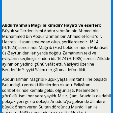
Abdurrahmân Mağribî
kimdir? Hayatı ve eserleri:
Büyük velîlerden. İsmi Abdurrahmân bin Ahmed bin
Muhammed bin Abdurrahmân bin Ahmed el-İdrisî’dir.
Hazret-i Hasan soyundan olup, şerîflerdendir. 1614
(H.1023) senesinde Mağrib (Fas) beldelerinden Miknâset-
üz-Zeytün denilen yerde doğdu. Zamânının teki ve
evliyânın seçilmişlerinden idi. 1674 (H.1085) senesi Zilkâde
ayının on yedinci günü vefât etti. Vasiyeti üzerine
Bender’de Seyyid Sâlim dergâhına defnedildi.
Abdurrahmân Mağribî küçük yaşta ilim tahsîline başladı.
Bulunduğu yerdeki âlimlerden okudu. Evliyânın
sohbetlerinde kemâle geldi, olgunlaştı. Kerâmetleri
görüldü. İsmi her yere yayıldı. Mısır, Şam, Anadolu da dahil
pekçok yeri gezip dolaştı. Anadolu’ya gelişinde âlimlere
büyük önem veren Sultan dördüncü Murâd Han ile
görüştü. 1633 senesinde hacca gitti. Mekke-i