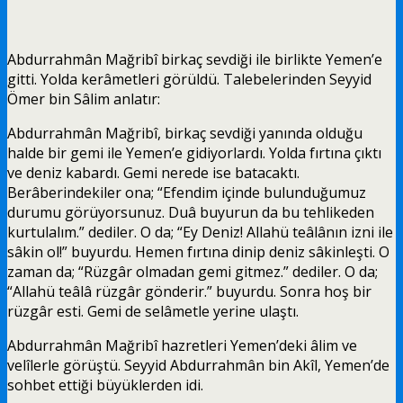
Abdurrahmân Mağribî birkaç sevdiği ile birlikte Yemen’e
gitti. Yolda kerâmetleri görüldü. Talebelerinden Seyyid
Ömer bin Sâlim anlatır:
Abdurrahmân Mağribî, birkaç sevdiği yanında olduğu
halde bir gemi ile Yemen’e gidiyorlardı. Yolda fırtına çıktı
ve deniz kabardı. Gemi nerede ise batacaktı.
Berâberindekiler ona; “Efendim içinde bulunduğumuz
durumu görüyorsunuz. Duâ buyurun da bu tehlikeden
kurtulalım.” dediler. O da; “Ey Deniz! Allahü teâlânın izni ile
sâkin ol!” buyurdu. Hemen fırtına dinip deniz sâkinleşti. O
zaman da; “Rüzgâr olmadan gemi gitmez.” dediler. O da;
“Allahü teâlâ rüzgâr gönderir.” buyurdu. Sonra hoş bir
rüzgâr esti. Gemi de selâmetle yerine ulaştı.
Abdurrahmân Mağribî hazretleri Yemen’deki âlim ve
velîlerle görüştü. Seyyid Abdurrahmân bin Akîl, Yemen’de
sohbet ettiği büyüklerden idi.