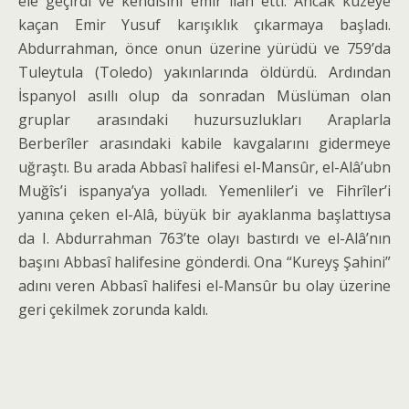
ele geçirdi ve kendisini emir ilan etti. Ancak kuzeye
kaçan Emir Yusuf karışıklık çıkarmaya başla­dı.
Abdurrahman, önce onun üzerine yürüdü ve 759’da
Tuleytula (Toledo) yakınlarında öldürdü. Ar­dından
İspanyol asıllı olup da sonradan Müslüman olan
gruplar arasındaki huzursuzlukları Araplarla
Berberîler arasındaki kabile kavgalarını gidermeye
uğraştı. Bu arada Abbasî halifesi el-Mansûr, el-Alâ’ubn
Muğîs’i ispanya’ya yolladı. Yemenliler’i ve Fihrîler’i
yanına çeken el-Alâ, büyük bir ayaklanma başlattıysa
da I. Abdurrahman 763’te olayı bastırdı ve el-Alâ’nın
başını Abbasî halifesine gönderdi. Ona “Kureyş Şahini”
adını veren Abbasî halifesi el-Mansûr bu olay üzerine
geri çekilmek zorunda kaldı.