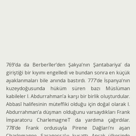
769’da da Berberîler’den Şakya’nın Şantabariya’ da
giriştiği bir kıyımı engelledi ve bundan sonra en küçük
ayaklanmaları bile anında bastırdı. 777’de İspanya’nın
kuzeydoğusunda hüküm süren bazı Müslüman
kabileler I. Abdurrahman’a karşı bir birlik oluşturdular.
Abbasî halifesinin müteffiki olduğu için doğal olarak I.
Abdurrahman’a düşman olduğunu varsaydıkları Frank
İmparatoru CharlemagneT da yardıma çağırdılar.
778’de Frank ordusuyla Pirene Dağları’nı aşan
Charlemagne, Saragossa’yı kuşattı. Ancak ülkesinde