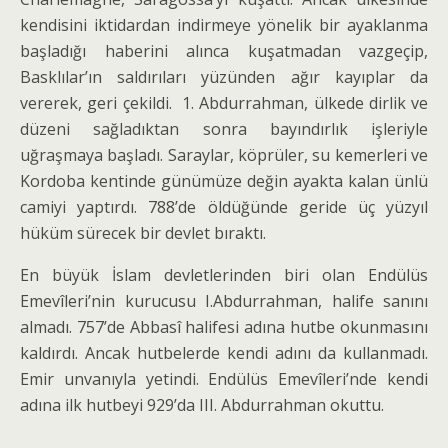
kendisini iktidardan indirmeye yö­nelik bir ayaklanma
başladığı haberini alınca kuşatma­dan vazgeçip,
Basklılar’ın saldırıları yüzünden ağır kayıplar da
vererek, geri çekildi. 1. Abdurrahman, ülkede dirlik ve
düzeni sağla­dıktan sonra bayındırlık işleriyle
uğraşmaya başladı. Saraylar, köprüler, su kemerleri ve
Kordoba kentinde günümüze değin ayakta kalan ünlü
camiyi yaptırdı. 788’de öldüğünde geride üç yüzyıl
hüküm sürecek bir devlet bıraktı.
En büyük İslam devletlerinden biri olan Endülüs
Emevîleri’nin kurucusu I.Abdurrahman, halife sanını
almadı. 757’de Abbasî halifesi adına hutbe okunması­nı
kaldırdı. Ancak hutbelerde kendi adını da kullan­madı.
Emir unvanıyla yetindi. Endülüs Emevîleri’nde kendi
adına ilk hutbeyi 929’da III. Abdurrahman okuttu.