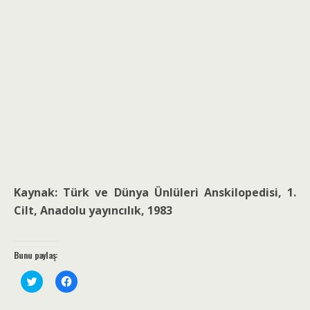
Kaynak: Türk ve Dünya Ünlüleri Anskilopedisi, 1.
Cilt, Anadolu yayıncılık, 1983
Bunu paylaş:
T
F
w
a
i
c
t
e