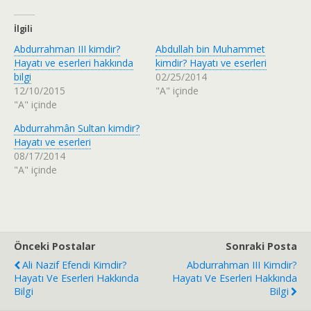
t
b
e
o
r
o
İlgili
ü
k
z
'
Abdurrahman III kimdir?
Abdullah bin Muhammet
e
t
r
a
Hayatı ve eserleri hakkında
kimdir? Hayatı ve eserleri
i
p
bilgi
02/25/2014
n
a
d
y
12/10/2015
"A" içinde
e
l
"A" içinde
p
a
a
ş
y
m
Abdurrahmân Sultan kimdir?
l
a
a
k
Hayatı ve eserleri
ş
i
08/17/2014
m
ç
a
i
"A" içinde
k
n
i
t
ç
ı
i
k
n
l
t
a
ı
y
k
ı
Önceki Postalar
Sonraki Posta
l
n
a
(
Ali Nazif Efendi Kimdir?
Abdurrahman III Kimdir?
y
Y
ı
e
Hayatı Ve Eserleri Hakkında
Hayatı Ve Eserleri Hakkında
n
n
Bilgi
Bilgi
(
i
Y
p