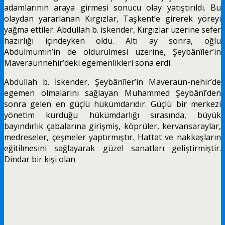
adamlarının araya girmesi sonucu olay yatıştırıldı. Bu
olaydan yararlanan Kırgızlar, Taşkent’e girerek yöreyi
yağma ettiler. Abdullah b. iskender, Kırgızlar üzerine sefer
hazırlığı içindeyken öldü. Altı ay sonra, oğlu
Abdülmümin’in de öldürül­mesi üzerine, Şeybânîler’in
Maveraünnehir’deki ege­menlikleri sona erdi.
Abdullah b. İskender, Şeybânîler’in Maveraün-nehir’de
egemen olmalarını sağlayan Muhammed Şeybânî’den
sonra gelen en güçlü hükümdarıdır. Güçlü bir merkezi
yönetim kurduğu hükümdarlığı sırasında, büyük
bayındırlık çabalarına girişmiş, köp­rüler, kervansaraylar,
medreseler, çeşmeler yaptırmış­tır. Hattat ve nakkaşların
eğitilmesini sağlayarak güzel sanatları geliştirmiştir.
Dindar bir kişi olan