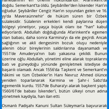
doğdu. Semerkant’ta öldü. Şeybânîler’den İskender Han’ın
oğludur. Şeybânîler Cengiz Han’ın soyundan gelen ve 16.
yy’da Maveraünnehir’ de hüküm süren bir Özbek
sülalesidir. Sülalenin erkekleri kendi paylarına düşen
bölgeyi yönetiyor, yaşça büyük olanı ise “han” kabul
ediyorlardı. Abdullah doğduğunda Afarinkent’e egemen
olan babası, daha sonra Karmina’yı da ele geçirdi. Ancak
sağlığının ve akli dengesinin bozuk oluşu nedeniyle
ailenin öbür bireylerinin saldırılarına dayanamadı ve
1551’de Amuderya’nın batı yakasına çekildi. Bunun
üzerine oğlu Abdullah, yönetimi eline alarak toprak­larını
batı ve güneydoğu yönünde genişletmek iste­diyse de
başarılı olamadı. Ancak 1556’da Taşkent ve Semerkant’ın
hâkimi ve tüm Özbekler’in Hanı Nev­ruz Ahmed ölünce
yeniden toparlanarak Karmina ve Şahr-i Sabz’da
egemenlik kurdu. 1557’de Buhara’yı alarak başkent yaptı.
1560/61’de babası İskender’i, bütün ülkeyi onun adına
yönetmek kaydıyla, han ilan etti.
Osmanlı Padişahı Kanuni Sultan Süleyman’a başvurarak