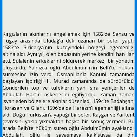
Kırgızlar’ın akınlarını engellemek için 1582’de Sansu ve
Tugay arasında Uludağ’a dek uzanan bir sefer yaptı.
1583’te Siriderya’nın kuzeyindeki bölgeyi egemenliği
altına aldı. Aynı yıl, ölen babasının yerine kendini han ilan
etti. Sülalenin erkeklerini öldürerek merkezi bir yönetim
oluşturdu. Yalnızca oğlu Abdülmümin’in Belh’te hüküm
sürmesine izin verdi. Osmanlılar’la Kanuni zamanında
başlayan işbirliği III. Murad zamanında da sürdürüldü.
Gönderilen top ve tüfeklerin yanı sıra yeniçeriler de
Abdullah Han’ın askerlerini eğitiyordu. Zaman zaman
isyan eden bölgelere akınlar düzenledi. 1594’te Badahşan,
Hora­san ve Gilanı, 1596’da da Harezm’i egemenliği altına
aldı. Doğu Türkistan’a yaptığı bir sefer, Kaşgar ve Yarkent
çevresini yakıp yıkmaktan başka bir sonuç vermedi. Bu
arada Belh’te hüküm süren oğlu Abdülmümin ayaklandı.
Abdullah, oğlu ile savaşmaya kalkıştıysa da din