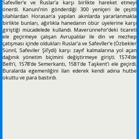
Safevîler’e ve Ruslar’a karşı birlikte hare­ket etmeyi
önerdi. Kanuni’nin gönderdiği 300 yeniçe­ri ile çeşitli
silahlardan Horasan’a yapılan akınlarda yararlanmakla
birlikte bunları, ağırlıkla hanedanın öbür üyelerine karşı
giriştiği mücadelede kullandı. Maverünnehir’deki ticareti
ele geçirmeye çalışan Av­rupalılar ile din ve mezhep
çatışması içinde oldukları Ruslar’a ve Safevîler’e (Özbekler
Sünnî, Safeviler Şiî’ydi) karşı zayıf kalmalarına yol açan
dağınık yönetim biçimini değiştirmeye girişti. 1574’de
Belh’i, 1578’de Semerkantı, 1581’de Taşkent’i ele geçirdi.
Buralarda egemenliğini ilan ederek kendi adına hutbe
okuttu ve para bastırdı.