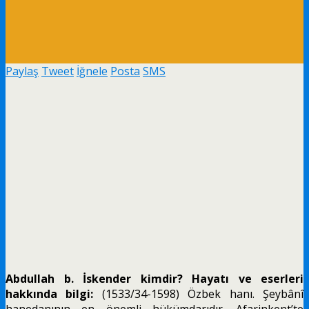
Paylaş
Tweet
İğnele
Posta
SMS
Abdullah b. İskender kimdir? Hayatı ve eserleri
hakkında bilgi:
(1533/34-1598) Özbek hanı. Şeybânî
hanedanının en önemli hükümdarıdır. Afarinkent’te