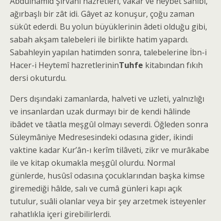
Abdülhamîd Şirvânî hazretleri, vakar ve heybet sâhibi,
ağırbaşlı bir zât idi. Gâyet az konuşur, çoğu zaman
sükût ederdi. Bu yolun büyüklerinin âdeti olduğu gibi,
sabah akşam talebeleri ile birlikte hatim yapardı.
Sabahleyin yapılan hatimden sonra, talebelerine İbn-i
Hacer-i Heytemî hazretlerinin
Tuhfe
kitabından fıkıh
dersi okuturdu.
Ders dışındaki zamanlarda, halveti ve uzleti, yalnızlığı
ve insanlardan uzak durmayı bir de kendi hâlinde
ibâdet ve tâatla meşgûl olmayı severdi. Öğleden sonra
Süleymâniye Medresesindeki odasına gider, ikindi
vaktine kadar Kur’ân-ı kerîm tilâveti, zikr ve murâkabe
ile ve kitap okumakla meşgûl olurdu. Normal
günlerde, husûsî odasına çocuklarından başka kimse
giremediği hâlde, salı ve cumâ günleri kapı açık
tutulur, suâli olanlar veya bir şey arzetmek isteyenler
rahatlıkla içeri girebilirlerdi.