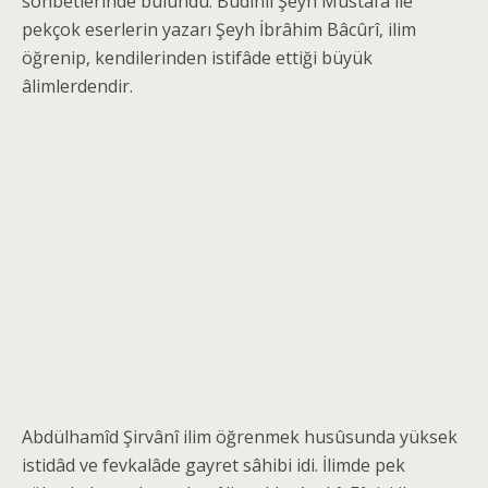
sohbetlerinde bulundu. Budinli Şeyh Mustafa ile
pekçok eserlerin yazarı Şeyh İbrâhim Bâcûrî, ilim
öğrenip, kendilerinden istifâde ettiği büyük
âlimlerdendir.
Abdülhamîd Şirvânî ilim öğrenmek husûsunda yüksek
istidâd ve fevkalâde gayret sâhibi idi. İlimde pek