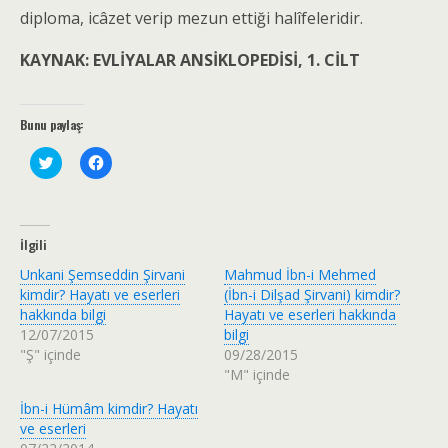
diploma, icâzet verip mezun ettiği halîfeleridir.
KAYNAK: EVLİYALAR ANSİKLOPEDİSİ, 1. CİLT
Bunu paylaş:
T
F
w
a
i
c
t
e
t
b
e
o
r
o
İlgili
ü
k
z
'
Unkani Şemseddin Şirvani
Mahmud İbn-i Mehmed
e
t
r
a
kimdir? Hayatı ve eserleri
(İbn-i Dilşad Şirvani) kimdir?
i
p
hakkında bilgi
Hayatı ve eserleri hakkında
n
a
d
y
12/07/2015
bilgi
e
l
"Ş" içinde
09/28/2015
p
a
a
ş
"M" içinde
y
m
l
a
a
k
İbn-i Hümâm kimdir? Hayatı
ş
i
ve eserleri
m
ç
a
i