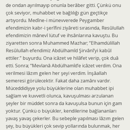
de ondan ayrılmayıp onunla berâber gitti. Çünkü onu
çok seviyor, muhabbet ve bağlılığı gün geçtikçe
artıyordu. Medîne-i münevverede Peygamber
efendimizin kabr-i şerîfini ziyâreti sırasında, Resûlullah
efendimizin mânevî lütuf ve ihsânlarına kavuştu. Bu
ziyaretten sonra Muhammed Mazhar; “Elhamdülillah
Resûlullah efendimiz Abdülhamîd Şirvânî’yi kabûl
ettiler.” buyurdu. Ona icâzet ve hilâfet verip, çok duâ
etti. Sonra; “Mevlanâ Abdülhamîd’e icâzet verdim. Ona
verilmesi lâzım gelen her şeyi verdim. İnşâallah
semeresi görülecektir. Fakat daha zamânı vardır.
Müceddidiyye yolu büyüklerine olan muhabbet ipi
sağlam ve kuvvetli olunca, kavuşulması arzulanan
şeyler bir müddet sonra da kavuşulsa bunun için gam
yoktur. Çünkü o büyükler, kendilerine bağlananları
yavaş yavaş çekerler. Bu sebeple yapılması lâzım gelen
şey, bu büyükleri çok sevip yollarında bulunmak, her