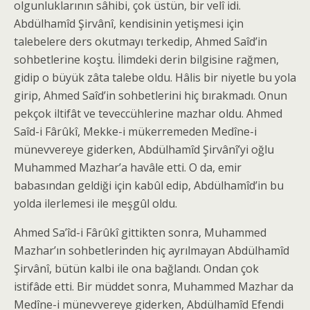
olgunluklarının sâhibi, çok üstün, bir velî idi.
Abdülhamîd Şirvânî, kendisinin yetişmesi için
talebelere ders okutmayı terkedip, Ahmed Saîd’in
sohbetlerine koştu. İlimdeki derin bilgisine rağmen,
gidip o büyük zâta talebe oldu. Hâlis bir niyetle bu yola
girip, Ahmed Saîd’in sohbetlerini hiç bırakmadı. Onun
pekçok iltifât ve teveccühlerine mazhar oldu. Ahmed
Saîd-i Fârûkî, Mekke-i mükerremeden Medîne-i
münevvereye giderken, Abdülhamîd Şirvânî’yi oğlu
Muhammed Mazhar’a havâle etti. O da, emir
babasından geldiği için kabûl edip, Abdülhamîd’in bu
yolda ilerlemesi ile meşgûl oldu.
Ahmed Sa’îd-i Fârûkî gittikten sonra, Muhammed
Mazhar’ın sohbetlerinden hiç ayrılmayan Abdülhamîd
Şirvânî, bütün kalbi ile ona bağlandı. Ondan çok
istifâde etti. Bir müddet sonra, Muhammed Mazhar da
Medîne-i münevvereye giderken, Abdülhamîd Efendi