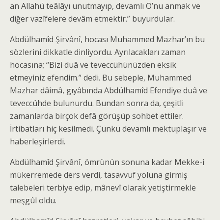
an Allahü teâlâyı unutmayıp, devamlı O’nu anmak ve
diğer vazîfelere devâm etmektir.” buyurdular.
Abdülhamîd Şirvânî, hocası Muhammed Mazhar’ın bu
sözlerini dikkatle dinliyordu. Ayrılacakları zaman
hocasına; “Bizi duâ ve teveccühünüzden eksik
etmeyiniz efendim.” dedi. Bu sebeple, Muhammed
Mazhar dâimâ, gıyâbında Abdülhamîd Efendiye duâ ve
teveccühde bulunurdu. Bundan sonra da, çeşitli
zamanlarda birçok defâ görüşüp sohbet ettiler.
İrtibatları hiç kesilmedi. Çünkü devamlı mektuplaşır ve
haberleşirlerdi.
Abdülhamîd Şirvânî, ömrünün sonuna kadar Mekke-i
mükerremede ders verdi, tasavvuf yoluna girmiş
talebeleri terbiye edip, mânevî olarak yetiştirmekle
meşgûl oldu.