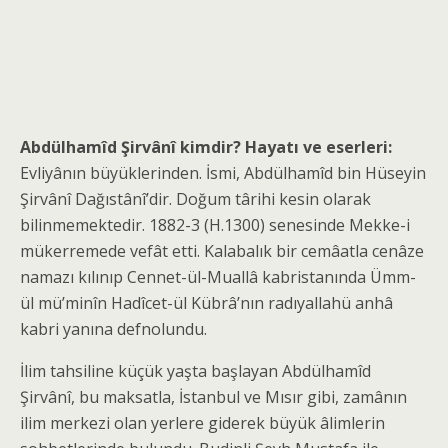
Abdülhamîd Şirvânî
kimdir? Hayatı ve eserleri:
Evliyânın büyüklerinden. İsmi, Abdülhamîd bin Hüseyin
Şirvânî Dağıstânî’dir. Doğum târihi kesin olarak
bilinmemektedir. 1882-3 (H.1300) senesinde Mekke-i
mükerremede vefât etti. Kalabalık bir cemâatla cenâze
namazı kılınıp Cennet-ül-Muallâ kabristanında Ümm-
ül mü’minîn Hadîcet-ül Kübrâ’nın radıyallahü anhâ
kabri yanına defnolundu.
İlim tahsiline küçük yaşta başlayan Abdülhamîd
Şirvânî, bu maksatla, İstanbul ve Mısır gibi, zamânın
ilim merkezi olan yerlere giderek büyük âlimlerin