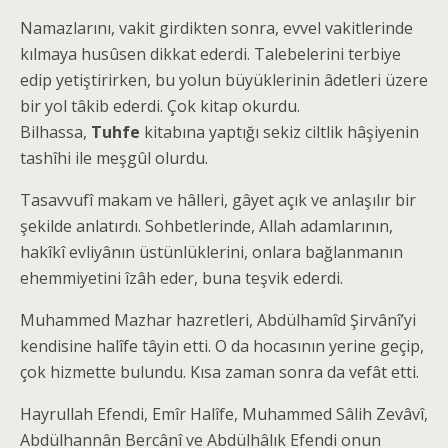
Namazlarını, vakit girdikten sonra, evvel vakitlerinde
kılmaya husûsen dikkat ederdi. Talebelerini terbiye
edip yetiştirirken, bu yolun büyüklerinin âdetleri üzere
bir yol tâkib ederdi. Çok kitap okurdu.
Bilhassa,
Tuhfe
kitabına yaptığı sekiz ciltlik hâşiyenin
tashîhi ile meşgûl olurdu.
Tasavvufî makam ve hâlleri, gâyet açık ve anlaşılır bir
şekilde anlatırdı. Sohbetlerinde, Allah adamlarının,
hakîkî evliyânın üstünlüklerini, onlara bağlanmanın
ehemmiyetini îzâh eder, buna teşvik ederdi.
Muhammed Mazhar hazretleri, Abdülhamîd Şirvânî’yi
kendisine halîfe tâyin etti. O da hocasının yerine geçip,
çok hizmette bulundu. Kısa zaman sonra da vefât etti.
Hayrullah Efendi, Emîr Halîfe, Muhammed Sâlih Zevâvî,
Abdülhannân Bercânî ve Abdülhâlık Efendi onun