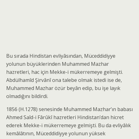
Bu sırada Hindistan evliyâsından, Müceddidiyye
yolunun büyüklerinden Muhammed Mazhar
hazretleri, hac için Mekke-i mükerremeye gelmişti.
Abdülhamîd Şirvânî ona talebe olmak istedi ise de,
Muhammed Mazhar özür beyân edip, bu işe layık
olmadığını bildirdi.
1856 (H.1278) senesinde Muhammed Mazhar’ın babası
Ahmed Saîd-i Fârûkî hazretleri Hindistan’dan hicret
ederek Mekke-i mükerremeye gelmişti. Bu da evliyâlık
kemâlâtının, Müceddidiyye yolunun yüksek