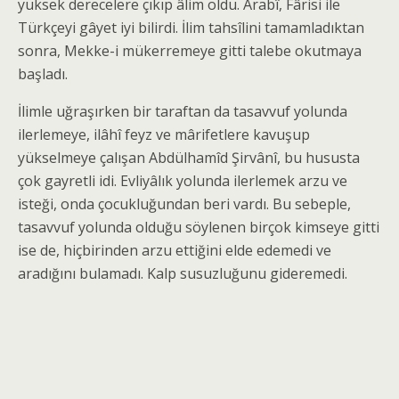
yüksek derecelere çıkıp âlim oldu. Arabî, Fârisi ile
Türkçeyi gâyet iyi bilirdi. İlim tahsîlini tamamladıktan
sonra, Mekke-i mükerremeye gitti talebe okutmaya
başladı.
İlimle uğraşırken bir taraftan da tasavvuf yolunda
ilerlemeye, ilâhî feyz ve mârifetlere kavuşup
yükselmeye çalışan Abdülhamîd Şirvânî, bu hususta
çok gayretli idi. Evliyâlık yolunda ilerlemek arzu ve
isteği, onda çocukluğundan beri vardı. Bu sebeple,
tasavvuf yolunda olduğu söylenen birçok kimseye gitti
ise de, hiçbirinden arzu ettiğini elde edemedi ve
aradığını bulamadı. Kalp susuzluğunu gideremedi.