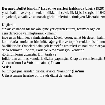
Bernard Buffet kimdir? Hayatı ve eserleri hakkında bilgi:
(1928) F
yaşta halkın ve eleştir­menlerin dikkatini çekti. İlk kişisel sergisini
en yoksul, zavallı ve acınacak görünümlerini betimleyen Miserabilizm h
Kişilerini
çıplak ve kapalı bir mekân içine yerleş­tiren Buffet, resimsel öğeleri
aşırı derecede yalınlaştırarak kullanır,
ince uzun biçimler, yalınlaştırılmış, köşeli, cesur, rahat bir desen, kalın
konturlarla sınırlanan hüzünlü, sağır griler ve toprak renkleri üslubun
özellikleridir. Önceleri daha çok iç mekân resimleri ve natürmortlar y
daha sonraları Londra, Paris ve New York gibi kentlerin
görünüm­lerini çizmiştir. Din, tarih ve
folklordan alınmış konularla diziler yapmıştır. Kitap da resimlemiştir. 
Cocteau’nun La Voix humaine (“
İ
nsan
Sesi
“)
bu tür çalışmalarından biridir. Ayrıca “Passion” (
İsa’nın
Çilesi
) teması üzerine bir gravür dizisi de vardır.