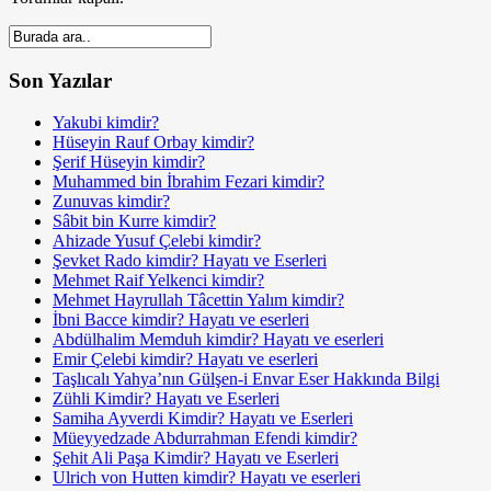
Son Yazılar
Yakubi kimdir?
Hüseyin Rauf Orbay kimdir?
Şerif Hüseyin kimdir?
Muhammed bin İbrahim Fezari kimdir?
Zunuvas kimdir?
Sâbit bin Kurre kimdir?
Ahizade Yusuf Çelebi kimdir?
Şevket Rado kimdir? Hayatı ve Eserleri
Mehmet Raif Yelkenci kimdir?
Mehmet Hayrullah Tâcettin Yalım kimdir?
İbni Bacce kimdir? Hayatı ve eserleri
Abdülhalim Memduh kimdir? Hayatı ve eserleri
Emir Çelebi kimdir? Hayatı ve eserleri
Taşlıcalı Yahya’nın Gülşen-i Envar Eser Hakkında Bilgi
Zühli Kimdir? Hayatı ve Eserleri
Samiha Ayverdi Kimdir? Hayatı ve Eserleri
Müeyyedzade Abdurrahman Efendi kimdir?
Şehit Ali Paşa Kimdir? Hayatı ve Eserleri
Ulrich von Hutten kimdir? Hayatı ve eserleri