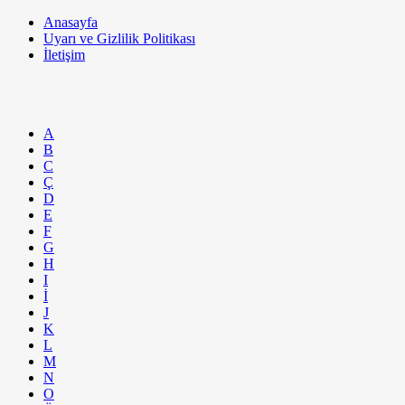
Anasayfa
Uyarı ve Gizlilik Politikası
İletişim
A
B
C
Ç
D
E
F
G
H
I
İ
J
K
L
M
N
O