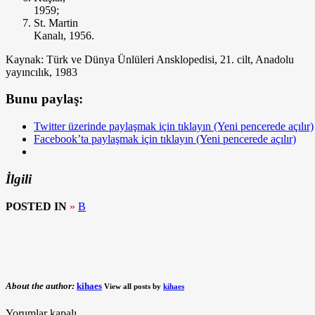
1959;
St. Martin
Kanalı, 1956.
Kaynak: Türk ve Dünya Ünlüleri Ansklopedisi, 21. cilt, Anadolu
yayıncılık, 1983
Bunu paylaş:
Twitter üzerinde paylaşmak için tıklayın (Yeni pencerede açılır)
Facebook’ta paylaşmak için tıklayın (Yeni pencerede açılır)
İlgili
POSTED IN
»
B
About the author:
kihaes
View all posts by
kihaes
Yorumlar kapalı.