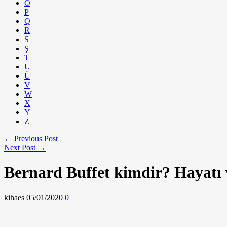
Ö
P
Q
R
S
Ş
T
U
Ü
V
W
X
Y
Z
← Previous Post
Next Post →
Bernard Buffet kimdir? Hayatı v
kihaes
05/01/2020
0