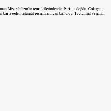
vunan Miserabilizm’in temsilcilerindendir. Paris’te doğdu. Çok genç
in başta gelen figüratif ressamların­dan biri oldu. Toplumsal yaşamın