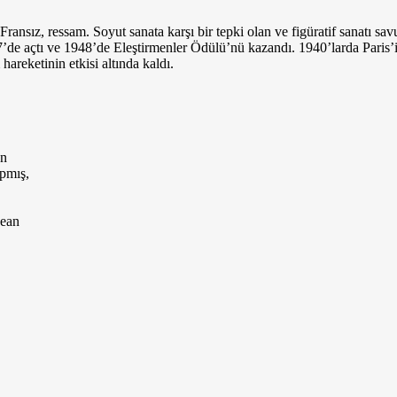
ransız, ressam. Soyut sanata karşı bir tepki olan ve figüratif sanatı sa
 1947’de açtı ve 1948’de Eleştirmenler Ödülü’nü kazandı. 1940’larda Paris’
areketinin etkisi altında kaldı.
un
apmış,
Jean