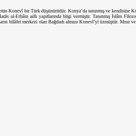
ettin Konevî bir Türk düşünürüdür. Konya’da tanınmış ve kendisine Ko
adis al-Erbâin adlı yapıtlarında bilgi vermiştir. Tanınmış İslâm Filo
lların hilâfet merkezi olan Bağdadı alması Konevî’yi üzmüş­tür. Mısır v