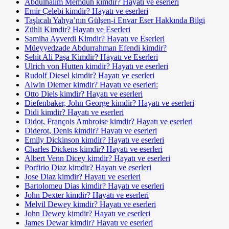
Abdülhalim Memduh kimdir? Hayatı ve eserleri
Emir Çelebi kimdir? Hayatı ve eserleri
Taşlıcalı Yahya’nın Gülşen-i Envar Eser Hakkında Bilgi
Zühli Kimdir? Hayatı ve Eserleri
Samiha Ayverdi Kimdir? Hayatı ve Eserleri
Müeyyedzade Abdurrahman Efendi kimdir?
Şehit Ali Paşa Kimdir? Hayatı ve Eserleri
Ulrich von Hutten kimdir? Hayatı ve eserleri
Rudolf Diesel kimdir? Hayatı ve eserleri
Alwin Diemer kimdir? Hayatı ve eserleri:
Otto Diels kimdir? Hayatı ve eserleri
Diefenbaker, John George kimdir? Hayatı ve eserleri
Didi kimdir? Hayatı ve eserleri
Didot, François Ambroise kimdir? Hayatı ve eserleri
Diderot, Denis kimdir? Hayatı ve eserleri
Emily Dickinson kimdir? Hayatı ve eserleri
Charles Dickens kimdir? Hayatı ve eserleri
Albert Venn Dicey kimdir? Hayatı ve eserleri
Porfirio Diaz kimdir? Hayatı ve eserleri
Jose Diaz kimdir? Hayatı ve eserleri
Bartolomeu Dias kimdir? Hayatı ve eserleri
John Dexter kimdir? Hayatı ve eserleri
Melvil Dewey kimdir? Hayatı ve eserleri
John Dewey kimdir? Hayatı ve eserleri
James Dewar kimdir? Hayatı ve eserleri