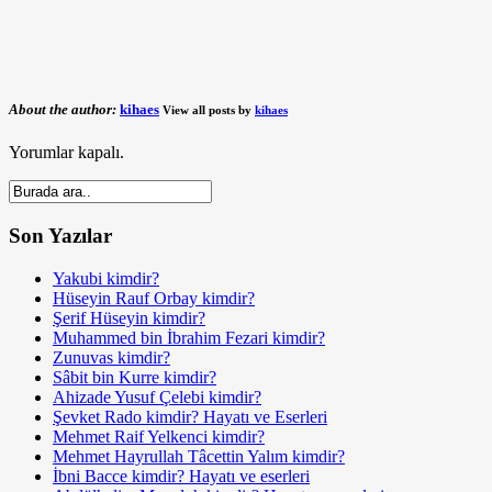
About the author:
kihaes
View all posts by
kihaes
Yorumlar kapalı.
Son Yazılar
Yakubi kimdir?
Hüseyin Rauf Orbay kimdir?
Şerif Hüseyin kimdir?
Muhammed bin İbrahim Fezari kimdir?
Zunuvas kimdir?
Sâbit bin Kurre kimdir?
Ahizade Yusuf Çelebi kimdir?
Şevket Rado kimdir? Hayatı ve Eserleri
Mehmet Raif Yelkenci kimdir?
Mehmet Hayrullah Tâcettin Yalım kimdir?
İbni Bacce kimdir? Hayatı ve eserleri