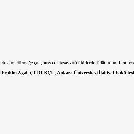
devam ettirmeğe çalışmışsa da tasavvufî fikirlerde Eflâtun’un, Plotinos
r. İbrahim Agah ÇUBUKÇU, Ankara Üniversitesi İlahiyat Fakülte