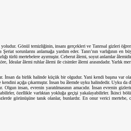
i yoludur. Gönül temizliğinin, insanı gerçekleri ve Tanrısal gizleri öğre
a Şeriat sorunlarını anlamağa yardım eder. Tanrı’nın varlığının en bü
ığı türlü mertebelere ayırmıştır. Ceberut âlemi, soyut anlamlar âlemidi
göre, İdealar âlemi ruhlar âlemi ile cisimler âlemi arasındadır. Yarlık
ır. İnsan da birlik halinde küçük bir olgudur. Yani kendi başına var ol
nle kendini açığa çıkarmıştır. İnsan bu âlemde uyku halindedir. Uyku d
. Olgun insan, evrenin yaratılmasının amacıdır. İnsan ev­renin gizler
abilirler, özellikle varlıktan yokluğa geçişi yakalayabilirler. İkinci 
özlerde görünüşüne tanık olanlar, bunlardır. En onur verici mertebe, o