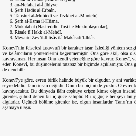
an-Nefahat al-İlâhiyye,
Şerh Hadis al-Erbaîn,
Tabsiret al-Mubtedi ve Tezkiıet al-Muntehî,
Şerh al-Esma il-Hüsna,
Mukatabat (Nasireddiu Tusi ile Mektuplaşmalar),
Risale fî Hakk al-Mehdî,
Mevarid Zev’il-lhtisâs ilâ Makâsıdi’l-llılâs.
Konevî’nin felsefesi tasavvufî bir karakter taşır. İzlediği yöntem sezg
ve kelâmcıların yöntemlerini beğenmemiştir. Ona göre akıl, olsa ols
kavrayamaz. Her insan Onu kendi yeteneğine göre kavrar. Konevî, varl
eder. Konevî, bu düşüncelerini tutarsız bir biçimde açıklamıştır. Ona 
de denebilir.
Konevî’ye göre, evren birlik halinde büyük bir olgudur, y ani varlık­t
seyredebilir. Tanrı insan değildir. Onun bir biçimi de yoktur. O evre
kavrayacaktır. Bu dünyada ilâhı coşkuya erişen kimse ol­gun insandır
girenler, şuhud denen bir iç güce sahiptir. Bu iç güçle her şeyi tanıy
algılarlar. Üçüncü bölüme girenler ise, olgun insanlardır. Tanrı’rın 
aşamaya ulaşır.