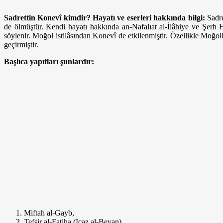
Sadrettin Konevî kimdir? Hayatı ve eserleri hakkında bilgi:
Sadr
de ölmüştür. Kendi hayatı hakkında an-Nafalıat al-İlâ­hiye ve Şerh H
söylenir. Moğol istilâsından Konevî de etkilenmiştir. Özel­likle Moğo
geçirmiştir.
Başlıca yapıtları şunlardır:
Miftah al-Gayb,
Tefsir al-Fatiha (İcaz al-Beyan),