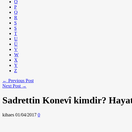
Ö
P
Q
R
S
Ş
T
U
Ü
V
W
X
Y
Z
← Previous Post
Next Post →
Sadrettin Konevî kimdir? Hayatı
kihaes
01/04/2017
0