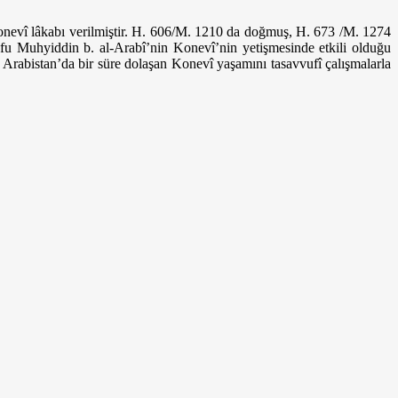
nevî lâkabı verilmiştir. H. 606/M. 1210 da doğmuş, H. 673 /M. 1274
zofu Muhyiddin b. al-Arabî’nin
Konevî’nin yetişmesinde etkili olduğu
e Arabistan’da bir süre dolaşan Konevî yaşamını tasavvufî çalışmalarla