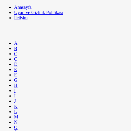
Anasayfa
Uyarı ve Gizlilik Politikası
İletişim
A
B
C
Ç
D
E
F
G
H
I
İ
J
K
L
M
N
O