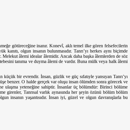
nmeğe götüreceğine inanır. Konevî, aklı temel ilke gören felsefeci­lerin
yük kanıtı, olgun insanın bulunmasıdır. Tanrı’yı herkes aynı biçimde
r. Melekut âlemi idealar âlemidir. Ancak daha başka âlemlerden de söz
 mertebesini tanıma ve duyma âlemi de vardır. Buna mülk veya halk âlemi
an küçük bir evrendir. İnsan, güzlik ve güç sıfatıyle yansıyan Tanrı’yı
a düşe benzer. O halde gerçek var oluşu insan ölümden sonra görecek ve
ine ulaşma yeteneğine sahiptir. İnsanlar üç bölümdür: Bi­rinci bölüme
bölüme girenler, Tanrısal varlık aynasında her şeyin özünü bö­lüm bölüm
lgun insanın yaşantısıdır. İnsan iyi, güzel ve olgun davranış­larla bu