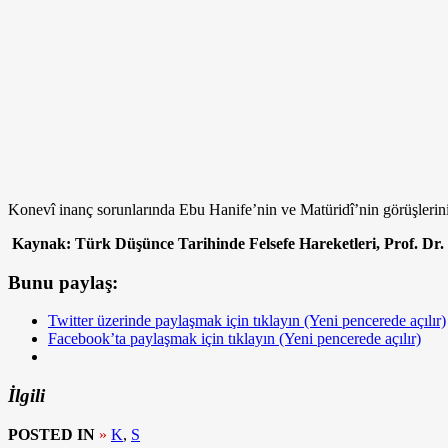
Konevî inanç sorunlarında Ebu Hanife’nin ve Matüridî’nin görüş­lerini 
Kaynak: Türk Düşünce Tarihinde Felsefe Hareketleri, Prof. D
Bunu paylaş:
Twitter üzerinde paylaşmak için tıklayın (Yeni pencerede açılır)
Facebook’ta paylaşmak için tıklayın (Yeni pencerede açılır)
İlgili
POSTED IN
»
K
,
S