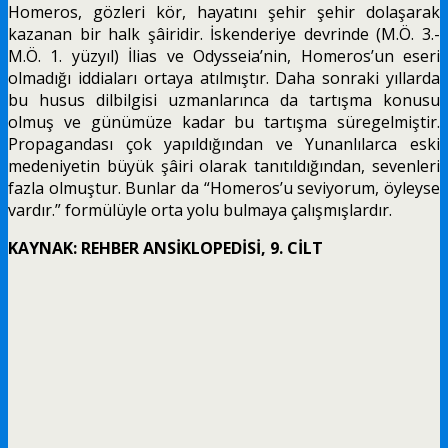
Homeros, gözleri kör, hayatını şehir şehir dolaşarak
kazanan bir halk
şâiridir. İskenderiye devrinde (M.Ö. 3.-
M.Ö. 1. yüzyıl) İlias ve Odysseia’nin, Homeros’un eseri
olmadığı iddiaları ortaya atılmıştır. Daha sonraki yıllarda
bu husus dilbilgisi uzmanlarınca da tartışma konusu
olmuş ve günümüze kadar bu tartışma süregelmiştir.
Propagandası çok yapıldığından ve Yunanlılarca eski
medeniyetin büyük şâiri olarak tanıtıldığından, sevenleri
fazla olmuştur. Bunlar da “Homeros’u seviyorum, öyleyse
vardır.” formülüyle orta yolu bulmaya çalışmışlardır.
KAYNAK: REHBER ANSİKLOPEDİSİ, 9. CİLT