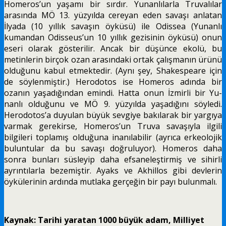
Homeros’un yaşamı bir sırdır. Yunanlılar­la Truvalılar
arasında MÖ 13. yüzyılda cereyan eden savaşı anlatan
İlyada (10 yıllık savaşın öy­küsü) ile Odissea (Yunanlı
kumandan Odisseus’un 10 yıllık gezisinin öyküsü) onun
eseri olarak gösterilir. Ancak bir düşünce ekolü, bu
metinlerin birçok ozan arasındaki ortak çalış­manın ürünü
olduğunu kabul etmektedir. (Ay­nı şey, Shakespeare için
de söylenmiştir.) Herodotos ise Homeros adında bir
ozanın ya­şadığından emindi. Hatta onun İzmirli bir Yu­
nanlı olduğunu ve MÖ 9. yüzyılda yaşadığını söyledi.
Herodotos’a duyulan büyük sevgiye ba­kılarak bir yargıya
varmak gerekirse, Homeros’­un Truva savaşıyla ilgili
bilgileri toplamış olduğuna inanılabilir (ayrıca erkeolojik
bulun­tular da bu savaşı doğruluyor). Homeros daha
sonra bunları süsleyip daha efsaneleştirmiş ve sihirli
ayrıntılarla bezemiştir. Ayaks ve Akhillos gibi devlerin
öykülerinin ardında mutlaka gerçeğin bir payı bulunmalı.
Kaynak: Tarihi yaratan 1000 büyük adam, Milliyet