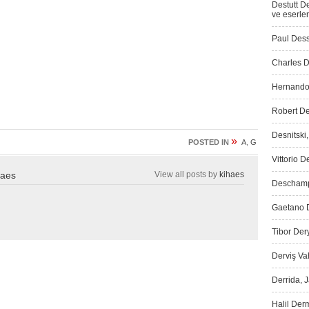
Destutt D
ve eserler
Paul Dess
Charles D
Hernando 
Robert De
Desnitski
»
POSTED IN
A
,
G
Vittorio D
haes
View all posts by
kihaes
Deschamps
Gaetano D
Tibor Dery
Derviş Vah
Derrida, 
Halil Der