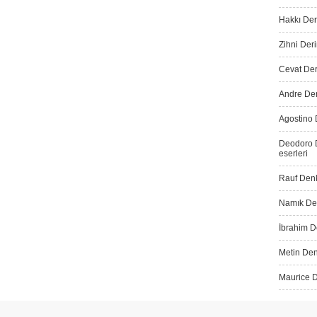
Hakkı Der
Zihni Deri
Cevat Dere
Andre Der
Agostino 
Deodoro D
eserleri
Rauf Denk
Namık Den
İbrahim De
Metin Den
Maurice D