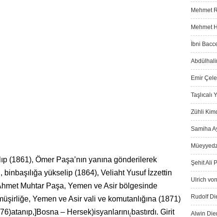
Mehmet Ra
Mehmet Ha
İbni Bacce
Abdülhali
Emir Çeleb
Taşlıcalı
Zühli Kimd
Samiha Ay
Müeyyedz
lıp (1861), Ömer Paşa’nın yanına gönderilerek
Şehit Ali 
 binbaşılığa yükselip (1864), Veliaht Yusuf İzzettin
Ulrich von
 Ahmet Muhtar Paşa, Yemen ve Asir bölgesinde
Rudolf Die
 müşirliğe, Yemen ve Asir vali ve ko­mutanlığına (1871)
(1876)atanıp,]Bosna – Hersek)isyanlarını
bastırdı. Girit
Alwin Die
(