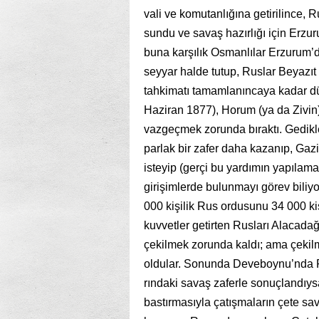
vali ve komutanlığına getirilince, 
sundu ve savaş hazırlığı için Erzur
buna karşılık Osmanlılar Erzurum’d
seyyar halde tu­tup, Ruslar Beyazıt
tahkimatı tamamlanıncaya kadar dü
Haziran 1877), Horum (ya da Zivin)
vazgeçmek zorunda bıraktı. Gedik­l
parlak bir zafer daha kazanıp, Gaz
isteyip (gerçi bu yardımın ya­pılam
girişimlerde bulunmayı görev biliy
000 kişilik Rus ordu­sunu 34 000 k
kuvvetler getirten Rusları Alacada
çekilmek zo­runda kaldı; ama çekilm
oldular. Sonunda Deveboynu’nda R
rındaki savaş zaferle sonuçlandıys
bastırmasıyla çatışmaların çete sa