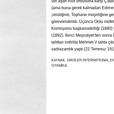
ları aşan Rus ordusuna karşı Çatal
(ama buna gerek kalma­dan Edirne’
¡reisliğine, Tophane müşirliğine get
görevlendirildi. Üçün­cü Ordu müfetti
Komisyonu başkanvekilliği (1880) y
(1892). İkinci Meşrutiyet’ten sonra 
tahttan indirilip Mehmet V tahta çık
sadrazamlık yaptı (22 Temmuz 191
KAYNAK: GROİLER İNTERNATİONAL ENC
İSTANBUL