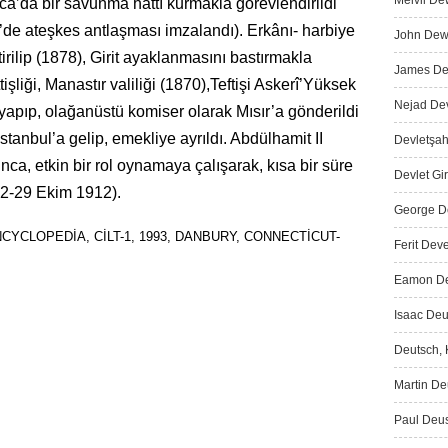
Melvil De
ca’da bir savunma hattı kurmakla görevlendirildi
de ateşkes antlaşması imzalandı). Erkânı- harbiye
John Dewe
irilip (1878), Girit ayaklanmasını bastırmakla
James Dew
şliği, Manastır valiliği (1870),Teftişi As­kerî’Yüksek
Nejad Dev
apıp, olağanüstü komiser olarak Mısır’a gönderildi
İstanbul’a gelip, emekliye ayrıldı. Abdülhamit II
Devletşah
ınca, etkin bir rol oynamaya çalışarak, kısa bir süre
Devlet Gir
2-29 Ekim 1912).
George De
YCLOPEDİA, CİLT-1, 1993, DANBURY, CONNECTİCUT-
Ferit Deve
Eamon De 
Isaac Deu
Deutsch, K
Martin Deu
Paul Deus