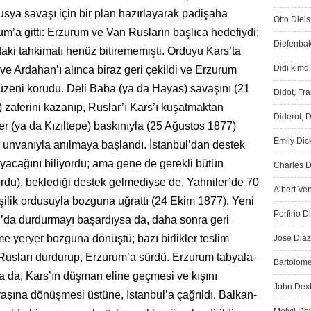
Rusya savaşı için bir plan hazırlayarak padişaha
Otto Diels
um’a gitti: Erzurum ve Van Rusların başlıca hede­fiydi;
Diefenbak
aki tahkimatı henüz bitirememişti. Orduyu Kars’ta
Didi kimdi
 ve Ardahan’ı alınca biraz geri çekildi ve Erzurum
zeni korudu. Deli Baba (ya da Hayas) savaşını (21
Didot, Fr
 zaferini kazanıp, Ruslar’ı Kars’ı kuşatmaktan
Diderot, D
er (ya da Kızıltepe) baskınıyla (25 Ağustos 1877)
Emily Dic
i unvanıyla anılmaya baş­landı. İstanbul’dan destek
ayacağını biliyordu; ama gene de gerekli bütün
Charles D
ordu), beklediği des­tek gelmediyse de, Yahniler’de 70
Albert Ve
işilik ordusuyla bozguna uğrattı (24 Ekim 1877). Yeni
Porfirio D
ğ’da dur­durmayı başardıysa da, daha sonra geri
e yeryer bozguna dönüştü; ba­zı birlikler teslim
Jose Diaz
usları durdurup, Erzurum’a sürdü. Erzurum tabyala­
Bartolome
a da, Kars’ın düşman eline geçmesi ve kışını
John Dext
vaşına dönüşmesi üstüne, İstanbul’a çağrıldı. Balkan­