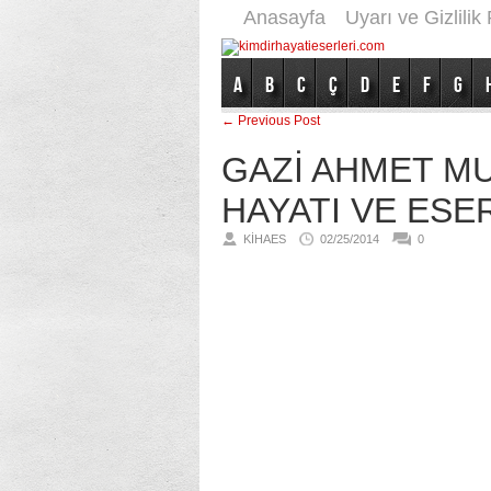
Anasayfa
Uyarı ve Gizlilik 
A
B
C
Ç
D
E
F
G
← Previous Post
GAZİ AHMET MU
HAYATI VE ESE
KIHAES
02/25/2014
0