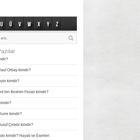
U
Ü
V
W
X
Y
Z
azılar
mdir?
auf Orbay kimdir?
eyin kimdir?
bin İbrahim Fezari kimdir?
imdir?
Kurre kimdir?
usuf Çelebi kimdir?
do kimdir? Hayatı ve Eserleri