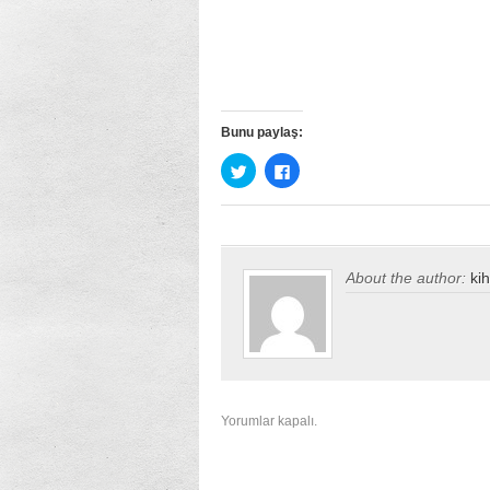
Bunu paylaş:
Twitter
Facebook’ta
üzerinde
paylaşmak
paylaşmak
için
için
tıklayın
tıklayın
(Yeni
(Yeni
pencerede
pencerede
açılır)
açılır)
About the author:
ki
Yorumlar kapalı.