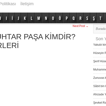
Politikası
İletişim
H
I
İ
J
K
L
M
N
O
Ö
P
Q
R
S
Ş
T
Next Post →
HTAR PAŞA KİMDİR?
Son Y
RLERİ
Yakubi ki
Hüseyin R
Şerif Hüs
Muhammed 
Zunuvas k
Sâbit bin 
Ahizade Y
Şevket Ra