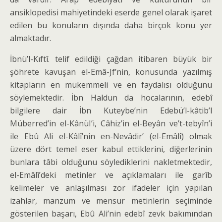
ansiklopedisi mahiyetin­deki eserde genel olarak işaret
edilen bu konuların dışında daha birçok konu yer
almaktadır.
İbnü’l-Kıftî. telif edildiği çağdan itiba­ren büyük bir
şöhrete kavuşan el-Emâ-Jf’nin, konusunda yazılmış
kitapların en mükemmeli ve en faydalısı olduğunu
söylemektedir. İbn Haldun da hocaları­nın, edebî
bilgilere dair İbn Kuteybe’nin Edebü’l-kâtib’l
Müberred’in el-KânüI’i, Câhiz’in el-Beyân ve’t-tebyîn’i
ile Ebû Ali el-Kâlî’nin en-Nevâdir’ (el-Emâlî) olmak
üzere dört temel eser kabul et­tiklerini, diğerlerinin
bunlara tâbi oldu­ğunu söylediklerini nakletmektedir,
el-Emâlî’deki metinler ve açıklamaları ile garîb
kelimeler ve anlaşılması zor ifadeler için yapılan
izahlar, manzum ve men­sur metinlerin seçiminde
gösterilen ba­şarı, Ebû Ali’nin edebî zevk bakımından