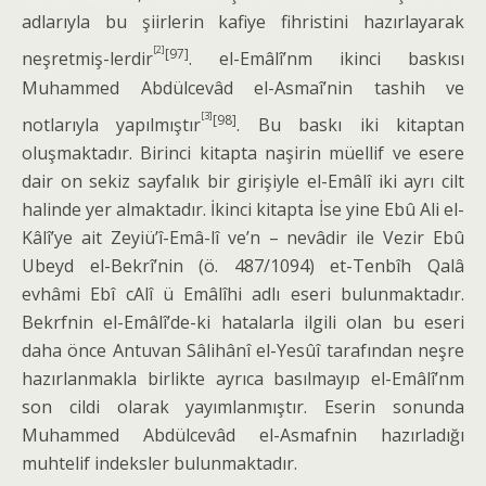
adlarıyla bu şiirlerin kafiye fihristini hazırlayarak
[2]
[97]
neşretmiş-lerdir
. el-Emâlî’nm ikinci baskısı
Muhammed Abdülcevâd el-Asmaî’nin tashih ve
[3]
[98]
notlarıyla yapılmıştır
. Bu baskı iki ki­taptan
oluşmaktadır. Birinci kitapta na­şirin müellif ve esere
dair on sekiz say­falık bir girişiyle el-Emâlî iki ayrı cilt
halinde yer almaktadır. İkinci kitapta İse yine Ebû Ali el-
Kâlî’ye ait Zeyiü’î-Emâ-lî ve’n – nevâdir ile Vezir Ebû
Ubeyd el-Bekrî’nin (ö. 487/1094) et-Tenbîh Qalâ
evhâmi Ebî cAlî ü Emâlîhi adlı eseri bulunmaktadır.
Bekrfnin el-Emâlî’de-ki hatalarla ilgili olan bu eseri
daha ön­ce Antuvan Sâlihânî el-Yesûî tarafından neşre
hazırlanmakla birlikte ayrıca basılmayıp el-Emâlî’nm
son cildi olarak yayımlanmıştır. Eserin sonunda
Muham­med Abdülcevâd el-Asmafnin hazırladı­ğı
muhtelif indeksler bulunmaktadır.