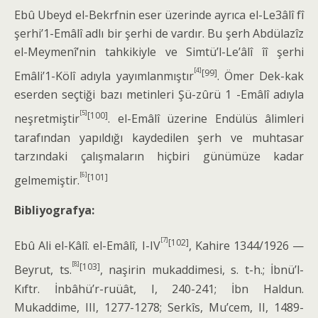
Ebû Ubeyd el-Bekrfnin eser üzerinde ayrıca el-Le3âlî fî
şerhi’1-Emâlî adlı bir şerhi de vardır. Bu şerh Abdülazîz
el-Meymenî’nin tahkikiyle ve Simtü’l-Le’âlî îî şerhi
[4]
[99]
Emâli’1-Kölî adıyla ya­yımlanmıştır
. Ömer Dek-kak
eserden seçtiği bazı metinleri Şü-zûrü 1 -Emâlî adıyla
[5]
[100]
neşretmiştir
. el-Emâlî üzerine Endülüs âlimleri
tarafından yapıldığı kaydedilen şerh ve muhtasar
tarzındaki çalışmala­rın hiçbiri günümüze kadar
[6]
[101]
gelmemiş­tir.
Bibliyografya:
[7]
[102]
Ebû Ali el-Kâlî. el-Emâlî, I-IV
, Kahire 1344/1926 —
[8]
[103]
Beyrut, ts.
, naşirin mukaddi­mesi, s. t-h.; İbnü’l-
Kıftr. İnbâhü’r-ruüât, I, 240-241; İbn Haldun.
Mukaddime, III, 1277-1278; Serkîs, Mu’cem, II, 1489-