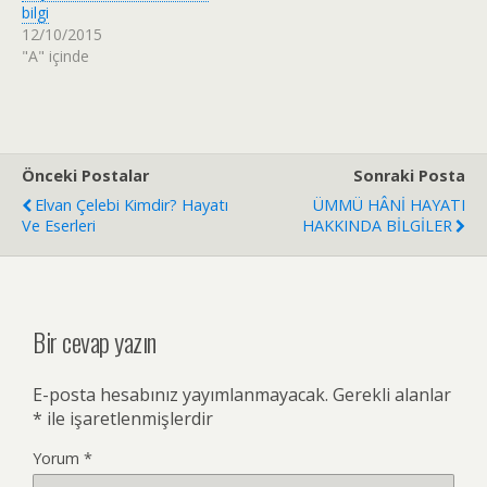
ş
i
bilgi
m
ç
a
i
12/10/2015
k
n
"A" içinde
i
t
ç
ı
i
k
n
l
t
a
ı
y
k
ı
l
n
a
(
Önceki Postalar
Sonraki Posta
y
Y
ı
e
Elvan Çelebi Kimdir? Hayatı
ÜMMÜ HÂNİ HAYATI
n
n
Ve Eserleri
HAKKINDA BİLGİLER
(
i
Y
p
e
e
n
n
i
c
p
e
e
r
n
e
Bir cevap yazın
c
d
e
e
r
a
e
ç
E-posta hesabınız yayımlanmayacak.
Gerekli alanlar
d
ı
e
l
*
ile işaretlenmişlerdir
a
ı
ç
r
ı
)
Yorum
*
l
ı