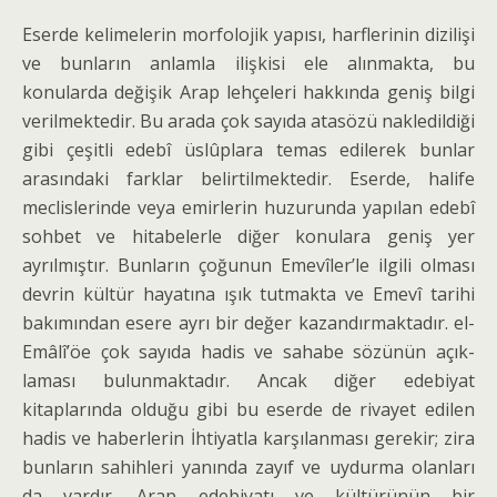
Eserde kelimelerin morfolojik yapısı, harflerinin dizilişi
ve bunların anlamla ilişkisi ele alınmakta, bu
konularda de­ğişik Arap lehçeleri hakkında geniş bilgi
verilmektedir. Bu arada çok sayıda ata­sözü nakledildiği
gibi çeşitli edebî üslûp­lara temas edilerek bunlar
arasındaki farklar belirtilmektedir. Eserde, halife
meclislerinde veya emirlerin huzurunda yapılan edebî
sohbet ve hitabelerle di­ğer konulara geniş yer
ayrılmıştır. Bun­ların çoğunun Emevîler’le ilgili olması
devrin kültür hayatına ışık tutmakta ve Emevî tarihi
bakımından esere ayrı bir değer kazandırmaktadır. el-
Emâlî’öe çok sayıda hadis ve sahabe sözünün açık­
laması bulunmaktadır. Ancak diğer edebiyat
kitaplarında olduğu gibi bu eser­de de rivayet edilen
hadis ve haberlerin İhtiyatla karşılanması gerekir; zira
bun­ların sahihleri yanında zayıf ve uydur­ma olanları
da vardır. Arap edebiyatı ve kültürünün bir