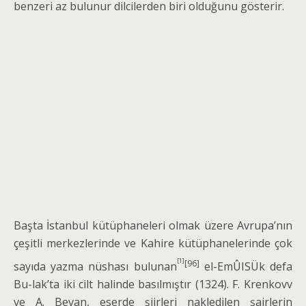
benzeri az bulunur dilcilerden biri oldu­ğunu gösterir.
Başta İstanbul kütüphaneleri olmak üzere Avrupa’nın
çeşitli merkezlerinde ve Kahire kütüphanelerinde çok
[1]
[96]
sayıda yazma nüshası bulunan
el-EmÛISÜk defa
Bu-lak’ta iki cilt halinde basılmıştır (1324). F. Krenkovv
ve A. Bevan, eserde şiirleri nakledilen şairlerin