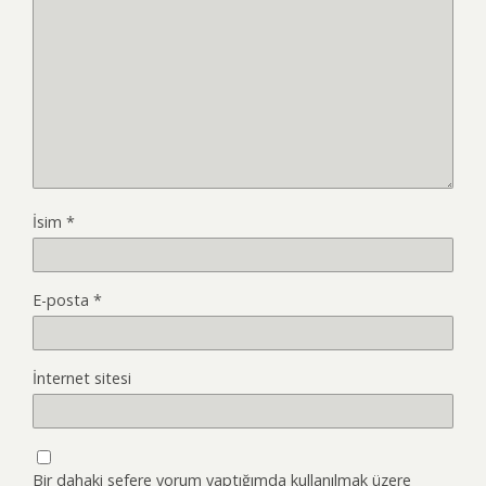
r
)
İsim
*
E-posta
*
İnternet sitesi
Bir dahaki sefere yorum yaptığımda kullanılmak üzere