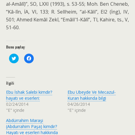
al-Amâlî)”, SO, LXXI (1993), s. 53-55; Moh. Ben Cheneb,
“Kâ-lîn, İA, VI, 133; R. Sellheim, “al-Kâli”, El2 (İng), IV,
501; Ahmed Kemâl Zekî, “Emâli’1-Kâlî”, Tl, Kahire, ts., V,
51-60.
Bunu paylaş:
T
F
w
a
i
c
t
e
t
b
e
o
r
o
İlgili
ü
k
z
'
Ebu İshak Salebi kimdir?
Ebu Ubeyde Ve Mecazul-
e
t
r
a
hayatı ve eserleri:
Kuran hakkında bilgi
i
p
02/24/2014
04/26/2014
n
a
d
y
"E" içinde
"E" içinde
e
l
p
a
Abdürrahim Maraşi
a
ş
y
m
(Abdurrahim Paşa) kimdir?
l
a
a
k
Hayatı ve eserleri hakkında