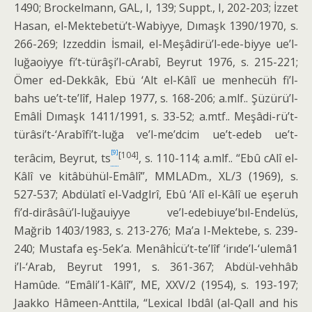
1490; Brockelmann, GAL, I, 139; Suppt., I, 202-203; İzzet
Hasan, el-Mektebetü’t-Wabiyye, Dımaşk 1390/1970, s.
266-269; Izzeddin İsmail, el-Meşâdirü’l-ede-biyye ue’l-
luğaoiyye fi’t-türâşi’l-cArabî, Bey­rut 1976, s. 215-221;
Ömer ed-Dekkâk, Ebü ‘Alt el-Kâlî ue menhecüh fi’l-
bahs ue’t-te’lîf, Ha­lep 1977, s. 168-206; a.mlf.. Şüzürü’l-
Emâlİ Dımaşk 1411/1991, s. 33-52; a.mtf.. Meşâdi-rü’t-
türâsi’t-‘Arabîfi’t-luğa ve’l-me’dcim ue’t-edeb ue’t-
[9]
[104]
terâcim, Beyrut, ts
, s. 110-114; a.mlf.. “Ebû cAlî el-
Kâlî ve kitâbühül-Emâlî”, MMLADm., XL/3 (1969), s.
527-537; Abdülatî el-Vadglrî, Ebû ‘Alî el-Kâlî ue eşeruh
fi’d-dirâsâü’l-luğauiyye ve’l-edebiuye’bıl-Endelüs,
Mağrib 1403/1983, s. 213-276; Ma’a I-Mektebe, s. 239-
240; Mus­tafa eş-5ek’a. Menâhİcü’t-te’lîf ‘irıde’l-‘ule­mâ1
i’l-‘Arab, Beyrut 1991, s. 361-367; Abdül-vehhâb
Hamûde. “Emâli’1-Kâlî”, ME, XXV/2 (1954), s. 193-197;
Jaakko Hâmeen-Anttila, “Lexical Ibdâl (al-Qall and his