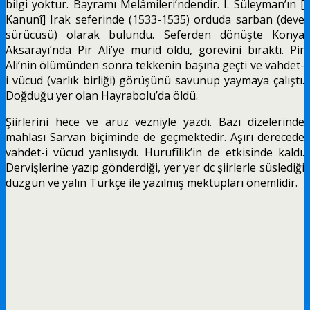
bilgi yoktur. Bayramı Melâmileri’ndendir. I. Süleyman’ın [
Kanunî] Irak seferinde (1533-1535) orduda sarban (deve
sürücüsü) olarak bulundu. Seferden dönüşte Konya
Aksarayı’nda Pir Ali’ye mürid oldu,
görevini bıraktı. Pir
Ali’nin ölümünden sonra tekkenin başına geçti ve vahdet-
i vücud (varlık birliği) görüşünü savunup yaymaya çalıştı.
Doğduğu yer olan Hayrabolu’da öldü.
Şiirlerini hece ve aruz vezniyle yazdı. Bazı dizelerinde
mahlası Sarvan biçiminde de geçmektedir. Aşırı derecede
vahdet-i vücud yanlısıydı. Hurufîlik’in de etkisinde kaldı.
Dervişlerine yazıp gönderdi­ği, yer yer dc şiirlerle süslediği
düzgün ve yalın Türkçe ile yazılmış mektupları önemlidir.