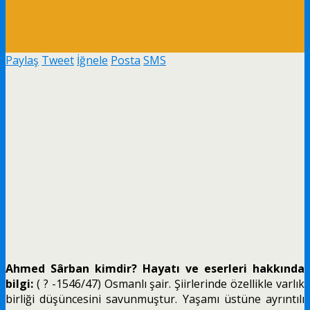
Paylaş
Tweet
İğnele
Posta
SMS
Ahmed Sârban kimdir? Hayatı ve eserleri hakkında
bilgi:
( ? -1546/47) Osmanlı şair. Şiirlerinde özellikle varlık
birliği düşüncesini savun­muştur. Yaşamı üstüne ayrıntılı