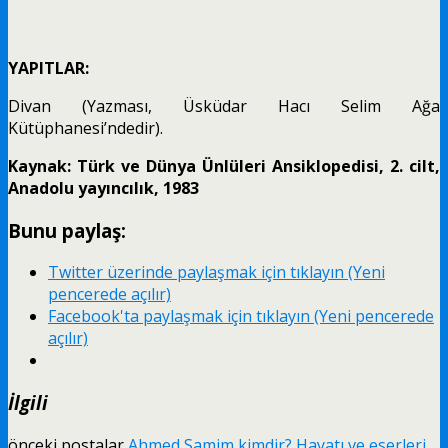
YAPITLAR:
Divan (Yazması, Üsküdar Hacı Selim Ağa
Kütüphanesi’ndedir).
Kaynak: Türk ve Dünya Ünlüleri Ansiklopedisi, 2. cilt,
Anadolu yayıncılık, 1983
Bunu paylaş:
Twitter üzerinde paylaşmak için tıklayın (Yeni
pencerede açılır)
Facebook'ta paylaşmak için tıklayın (Yeni pencerede
açılır)
İlgili
önceki postalar
Ahmed Samim kimdir? Hayatı ve eserleri